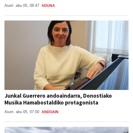
Aiurri
abu 05, 08:47
ADUNA
Junkal Guerrero andoaindarra, Donostiako
Musika Hamabostaldiko protagonista
Aiurri
abu 05, 07:00
ANDOAIN