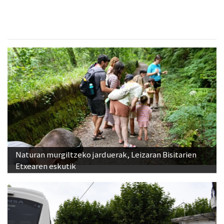
Naturan murgiltzeko jarduerak, Leizaran Bisitarien
Etxearen eskutik