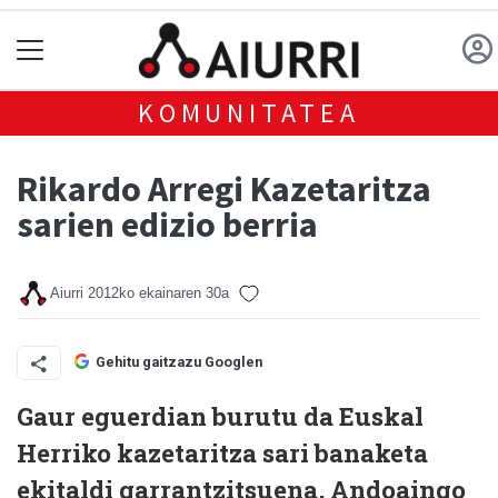
KOMUNITATEA
Rikardo Arregi Kazetaritza
sarien edizio berria
Aiurri
2012ko ekainaren 30a
Gehitu gaitzazu Googlen
Gaur eguerdian burutu da Euskal
Herriko kazetaritza sari banaketa
ekitaldi garrantzitsuena, Andoaingo