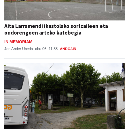
Aita Larramendi ikastolako sortzaileen eta
ondorengoen arteko katebegia
IN MEMORIAM
Jon Ander Ubeda
abu 06, 11:38
ANDOAIN