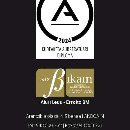
Aiurri.eus - Erroitz BM
Arantzibia plaza, 4-5 behea | ANDOAIN
Tel.: 943 300 732 | Faxa: 943 300 731