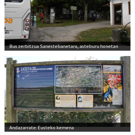
Bus zerbitzua Sanestebanetara, asteburu honetan
Andazarrate: Eusteko kemena