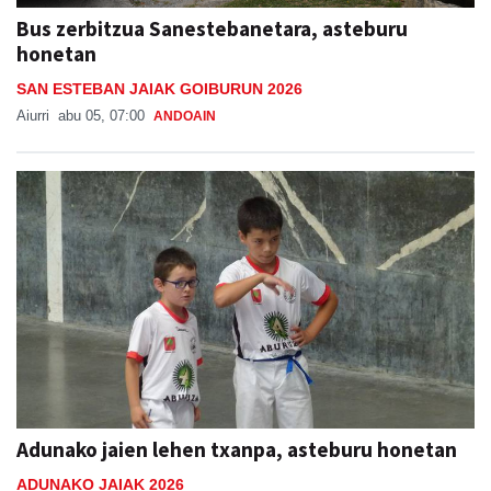
Bus zerbitzua Sanestebanetara, asteburu
honetan
SAN ESTEBAN JAIAK GOIBURUN 2026
Aiurri
abu 05, 07:00
ANDOAIN
Adunako jaien lehen txanpa, asteburu honetan
ADUNAKO JAIAK 2026