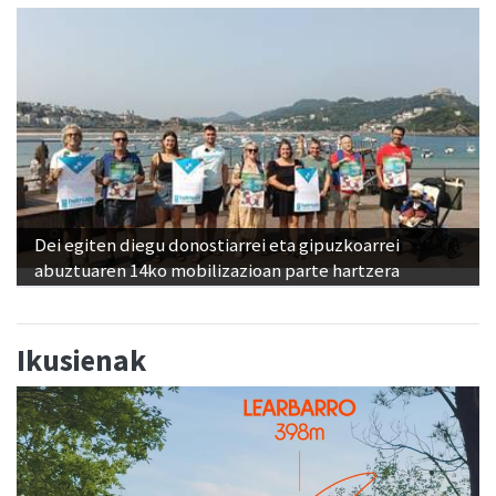
Dei egiten diegu donostiarrei eta gipuzkoarrei
abuztuaren 14ko mobilizazioan parte hartzera
Ikusienak