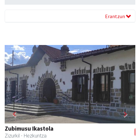
Erantzun
Previous
Next
Xixori belar-denda
Andoain
- Belar-denda