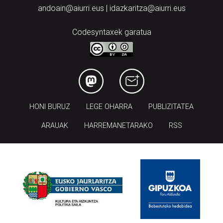
andoain@aiurri.eus | idazkaritza@aiurri.eus
Codesyntaxek garatua
HONI BURUZ
LEGE OHARRA
PUBLIZITATEA
ARAUAK
HARREMANETARAKO
RSS