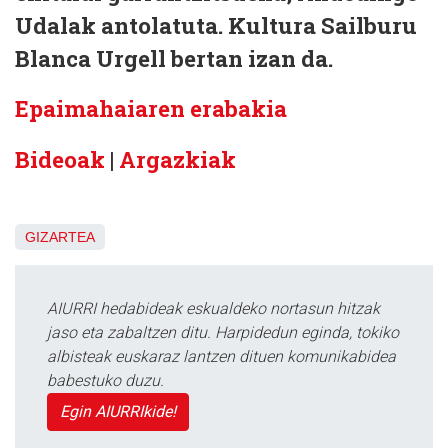
Udalak antolatuta. Kultura Sailburu
Blanca Urgell bertan izan da.
Epaimahaiaren erabakia
Bideoak
|
Argazkiak
GIZARTEA
AIURRI hedabideak eskualdeko nortasun hitzak
jaso eta zabaltzen ditu. Harpidedun eginda, tokiko
albisteak euskaraz lantzen dituen komunikabidea
babestuko duzu.
Egin AIURRIkide!