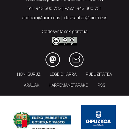
Tel.: 943 300 732 | Faxa: 943 300 731
andoain@aiurri.eus | idazkaritza@aiurri.eus
Codesyntaxek garatua
HONI BURUZ
LEGE OHARRA
PUBLIZITATEA
ARAUAK
HARREMANETARAKO
RSS