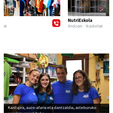
Previous
Next
NutriEskola
Andoain
- Ikasketak
Kantujira, auzo-afaria eta dantzaldia, asteburuko