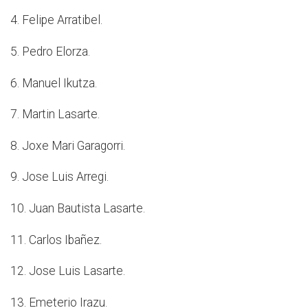
4. Felipe Arratibel.
5. Pedro Elorza.
6. Manuel Ikutza.
7. Martin Lasarte.
8. Joxe Mari Garagorri.
9. Jose Luis Arregi.
10. Juan Bautista Lasarte.
11. Carlos Ibañez.
12. Jose Luis Lasarte.
13. Emeterio Irazu.