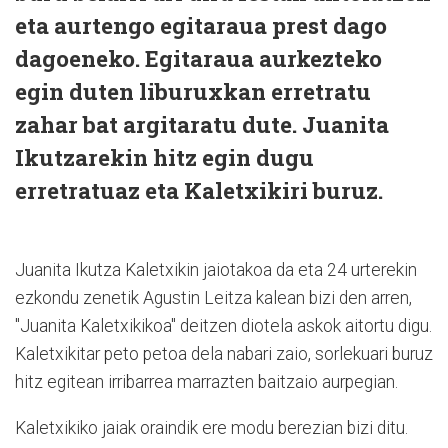
eta aurtengo egitaraua prest dago
dagoeneko. Egitaraua aurkezteko
egin duten liburuxkan erretratu
zahar bat argitaratu dute. Juanita
Ikutzarekin hitz egin dugu
erretratuaz eta Kaletxikiri buruz.
Juanita Ikutza Kaletxikin jaiotakoa da eta 24 urterekin
ezkondu zenetik Agustin Leitza kalean bizi den arren,
"Juanita Kaletxikikoa" deitzen diotela askok aitortu digu.
Kaletxikitar peto petoa dela nabari zaio, sorlekuari buruz
hitz egitean irribarrea marrazten baitzaio aurpegian.
Kaletxikiko jaiak oraindik ere modu berezian bizi ditu.