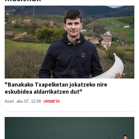
"Banakako Txapelketan jokatzeko nire
eskubidea aldarrikatzen dut"
Aiurri
abu 07, 12:00
URNIETA