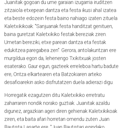
Juanitak gogoan du ume garaian izugarria iruditzen
zitzaiola etxepean dantza eta festa ikusi ahal izatea
eta beste edozein festa baino nahiago izaten zituela
Kaletxikikoak: "Sanjuanak festa handitzat genituen,
baina guretzat Kaletxikiko festak bereziak ziren.
Umetan bereziki, etxe parean dantza eta festak
edukitzea paregabea zen". Gerora, antolakuntzan ere
murgildua egon da, lehenengo Txikitxuak josten
esaterako. Gaur egun, gazteek erreleboa hartu badute
ere, Ontza elkartearen eta Batzokiaren arteko
desafioarekin asko disfrutatzen duela adierazi digu.
Horregatik ezagutzen ditu Kaletxikiko erretratu
zaharraren nondik norako guztiak. Juanitak azaldu
digunez, argazkian ageri diren gehienak Kaletxikikoak
ziren, eta baita afari horretan omendu zuten Juan
Bautista Lasarte ere. "Juan Bautistari egindako