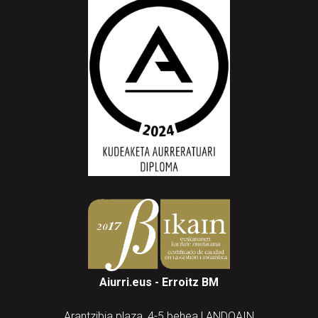
Aiurri.eus - Erroitz BM
Arantzibia plaza, 4-5 behea | ANDOAIN