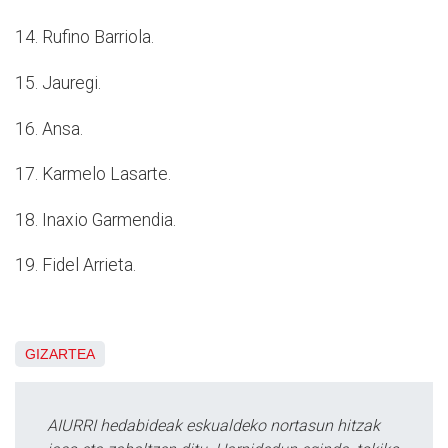
14. Rufino Barriola.
15. Jauregi.
16. Ansa.
17. Karmelo Lasarte.
18. Inaxio Garmendia.
19. Fidel Arrieta.
GIZARTEA
AIURRI hedabideak eskualdeko nortasun hitzak