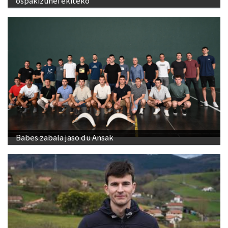
ospakizunei ekiteko
Babes zabala jaso du Ansak