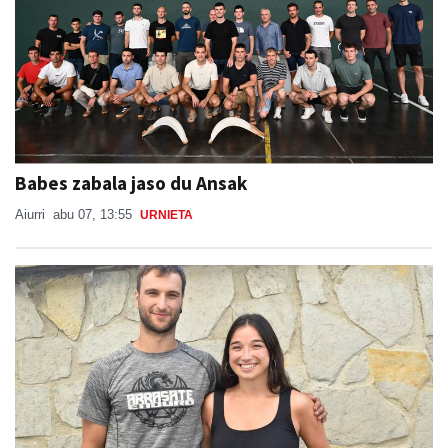
Babes zabala jaso du Ansak
Aiurri
abu 07, 13:55
URNIETA