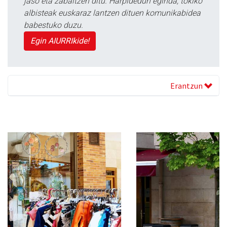
jaso eta zabaltzen ditu. Harpidedun eginda, tokiko
albisteak euskaraz lantzen dituen komunikabidea
babestuko duzu.
Egin AIURRIkide!
Erantzun