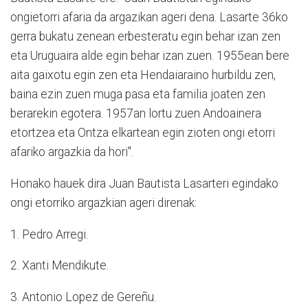
ongietorri afaria da argazikan ageri dena. Lasarte 36ko
gerra bukatu zenean erbesteratu egin behar izan zen
eta Uruguaira alde egin behar izan zuen. 1955ean bere
aita gaixotu egin zen eta Hendaiaraino hurbildu zen,
baina ezin zuen muga pasa eta familia joaten zen
berarekin egotera. 1957an lortu zuen Andoainera
etortzea eta Ontza elkartean egin zioten ongi etorri
afariko argazkia da hori".
Honako hauek dira Juan Bautista Lasarteri egindako
ongi etorriko argazkian ageri direnak:
1. Pedro Arregi.
2. Xanti Mendikute.
3. Antonio Lopez de Gereñu.