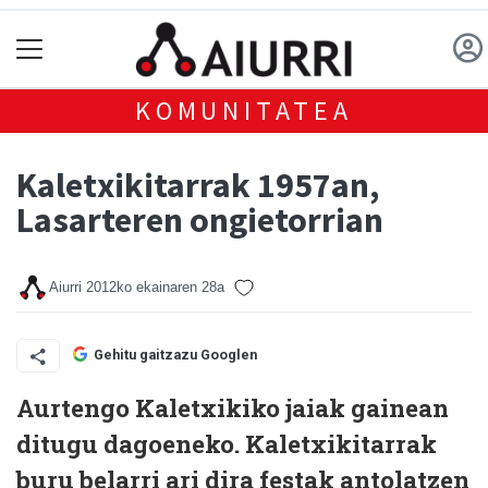
KOMUNITATEA
Kaletxikitarrak 1957an,
Lasarteren ongietorrian
Aiurri
2012ko ekainaren 28a
Gehitu gaitzazu Googlen
Aurtengo Kaletxikiko jaiak gainean
ditugu dagoeneko. Kaletxikitarrak
buru belarri ari dira festak antolatzen