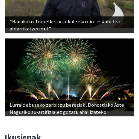
"Banakako Txapelketan jokatzeko nire eskubidea
aldarrikatzen dut"
Lurraldebuseko zerbitzu bereziak, Donostiako Aste
Nagusiko su-artifizialez gozatu ahal izateko
Ikusienak