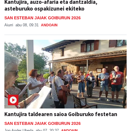
Kantujira, auzo-afaria eta dantzaldia,
asteburuko ospakizunei ekiteko
SAN ESTEBAN JAIAK GOIBURUN 2026
Aiurri
abu 08, 09:31
ANDOAIN
Kantujira taldearen saioa Goiburuko festetan
SAN ESTEBAN JAIAK GOIBURUN 2026
Jon Ander Ubeda
abu 07, 20:37
ANDOAIN