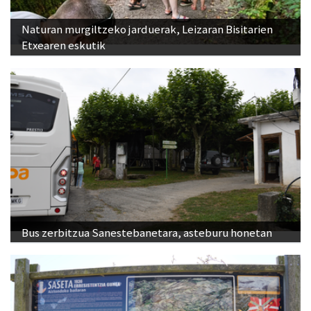
Naturan murgiltzeko jarduerak, Leizaran Bisitarien
Etxearen eskutik
Bus zerbitzua Sanestebanetara, asteburu honetan