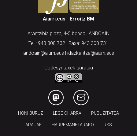
Aiurri.eus - Erroitz BM
Arantzibia plaza, 4-5 behea | ANDOAIN
Tel.: 943 300 732 | Faxa: 943 300 731
andoain@aiurri.eus | idazkaritza@aiurri.eus
Codesyntaxek garatua
HONI BURUZ
LEGE OHARRA
PUBLIZITATEA
ARAUAK
HARREMANETARAKO
RSS