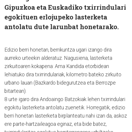
Gipuzkoa eta Euskadiko txirrindulari
egokituen erlojupeko lasterketa
antolatu dute larunbat honetarako.
Edizio berri honetan, berrikuntza ugari izango dira
aurreko urteekin alderatuz. Nagusiena, lasterketa
zirkuitoaren kokapena: Ama Kandida etorbidean
lehiatuko dira txirrindulariak, kilometro bateko zirkuito
urbano lauan (Bazkardo bidegurutzea eta Berrozpe
bitartean).
8 urte igaro dira Andoaingo Batzokiak lehen txirrindulari
egokitu lasterketa antolatu zuenetik. Horregatik, edizio
berri honetan lasterketa birplanteatu nahi izan da, askoz
ere parte-hartzaileagoa eginaz, eta bide batez,