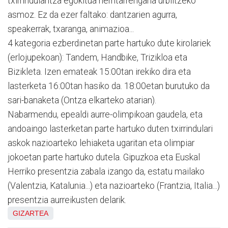
txirrindularitza egokitua herritarrengana urbiltzeko
asmoz. Ez da ezer faltako: dantzarien agurra,
speakerrak, txaranga, animazioa...
4 kategoria ezberdinetan parte hartuko dute kirolariek
(erlojupekoan): Tandem, Handbike, Trizikloa eta
Bizikleta. Izen emateak 15:00tan irekiko dira eta
lasterketa 16:00tan hasiko da. 18:00etan burutuko da
sari-banaketa (Ontza elkarteko atarian).
Nabarmendu, epealdi aurre-olimpikoan gaudela, eta
andoaingo lasterketan parte hartuko duten txirrindulari
askok nazioarteko lehiaketa ugaritan eta olimpiar
jokoetan parte hartuko dutela. Gipuzkoa eta Euskal
Herriko presentzia zabala izango da, estatu mailako
(Valentzia, Katalunia...) eta nazioarteko (Frantzia, Italia...)
presentzia aurreikusten delarik.
GIZARTEA