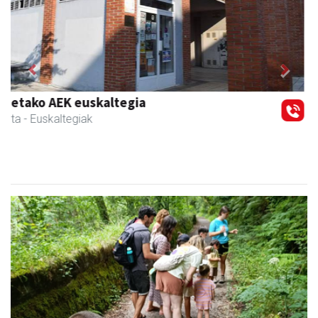
Previous
Next
Ernaitza liburu-denda
Andoain
- Liburu-dendak