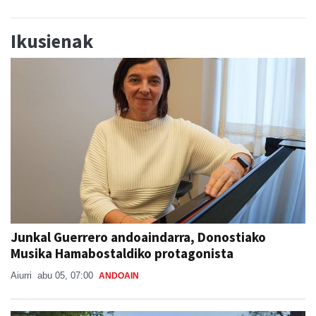
Ikusienak
Junkal Guerrero andoaindarra, Donostiako
Musika Hamabostaldiko protagonista
Aiurri
abu 05, 07:00
ANDOAIN