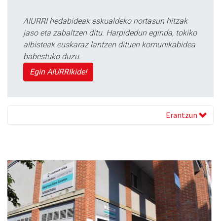
AIURRI hedabideak eskualdeko nortasun hitzak
jaso eta zabaltzen ditu. Harpidedun eginda, tokiko
albisteak euskaraz lantzen dituen komunikabidea
babestuko duzu.
Egin AIURRIkide!
Erantzun