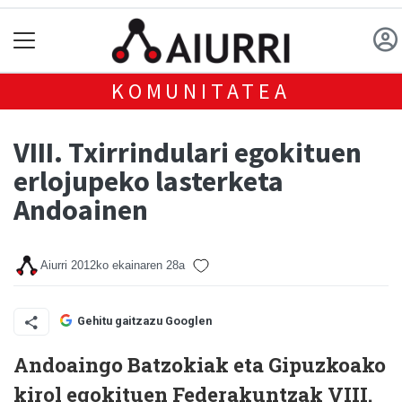
KOMUNITATEA
VIII. Txirrindulari egokituen
erlojupeko lasterketa
Andoainen
Aiurri
2012ko ekainaren 28a
Gehitu gaitzazu Googlen
Andoaingo Batzokiak eta Gipuzkoako
kirol egokituen Federakuntzak VIII.