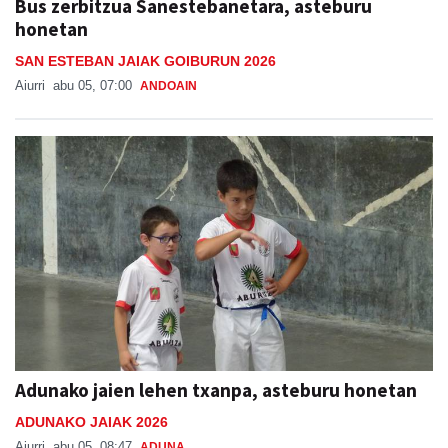
Bus zerbitzua Sanestebanetara, asteburu
honetan
SAN ESTEBAN JAIAK GOIBURUN 2026
Aiurri
abu 05, 07:00
ANDOAIN
Adunako jaien lehen txanpa, asteburu honetan
ADUNAKO JAIAK 2026
Aiurri
abu 05, 08:47
ADUNA