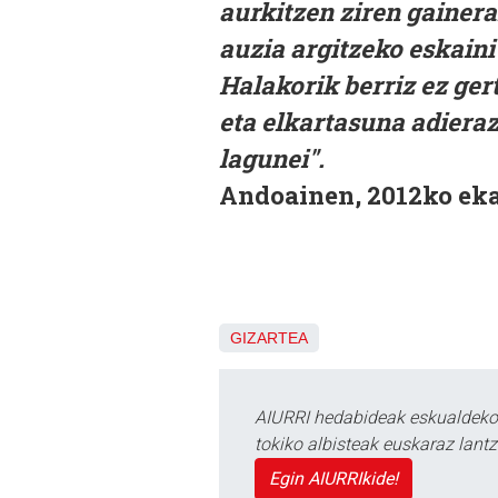
aurkitzen ziren gainer
auzia argitzeko eskaini
Halakorik berriz ez ge
eta elkartasuna adieraz
lagunei".
Andoainen, 2012ko ek
GIZARTEA
AIURRI hedabideak eskualdeko n
tokiko albisteak euskaraz lan
Egin AIURRIkide!