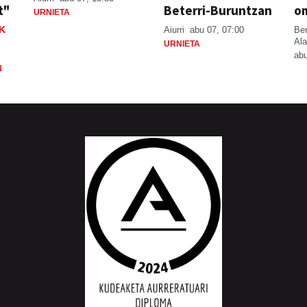
t"
Beterri-Buruntzan
o
URNIETA
K
Aiurri
abu 07, 07:00
Be
Ala
URNIETA
abu
N