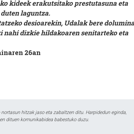
ako kideek erakutsitako prestutasuna eta
 duten laguntza.
rtatzeko desioarekin, Udalak bere dolumin
i nahi dizkie hildakoaren senitarteko eta
ainaren 26an
ortasun hitzak jaso eta zabaltzen ditu. Harpidedun eginda,
tzen dituen komunikabidea babestuko duzu.