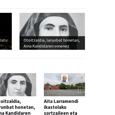
ozatu
Otoitzaldia, larunbat honetan,
Ama Kandidaren omenez
oitzaldia,
Aita Larramendi
runbat honetan,
ikastolako
ma Kandidaren
sortzaileen eta