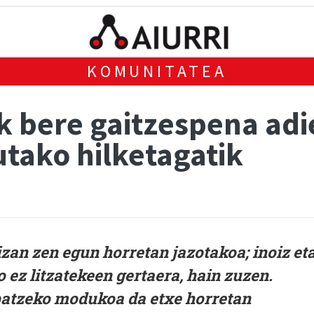
KOMUNITATEA
 bere gaitzespena adie
utako hilketagatik
izan zen egun horretan jazotakoa; inoiz et
 ez litzatekeen gertaera, hain zuzen.
patzeko modukoa da etxe horretan