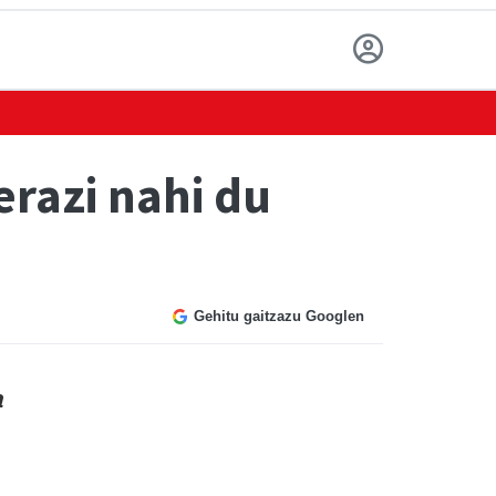
razi nahi du
Gehitu gaitzazu Googlen
a