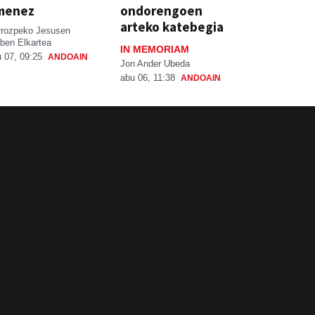
menez
ondorengoen
arteko katebegia
rrozpeko Jesusen
ben Elkartea
IN MEMORIAM
 07, 09:25
ANDOAIN
Jon Ander Ubeda
abu 06, 11:38
ANDOAIN