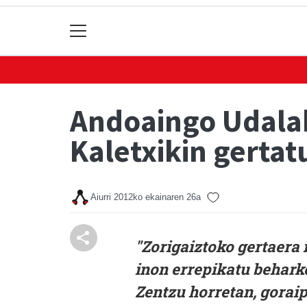
Andoaingo Udalak
Kaletxikin gertat
Aiurri
2012ko ekainaren 26a
"Zorigaiztoko gertaera 
inon errepikatu beharko
Zentzu horretan, gorai