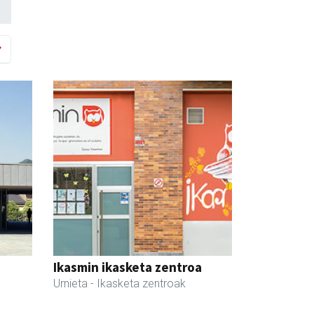
Ikasmin ikasketa zentroa
Urnieta
- Ikasketa zentroak