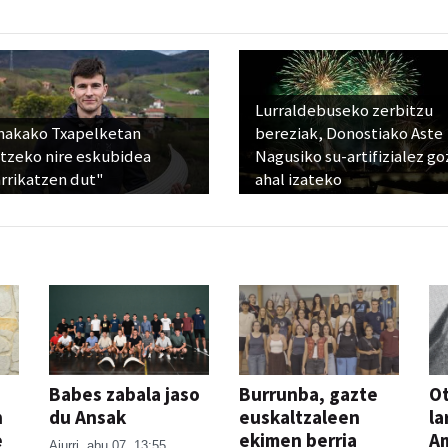
Lurraldebuseko zerbitzu
nakako Txapelketan
bereziak, Donostiako Aste
atzeko nire eskubidea
Nagusiko su-artifizialez g
rrikatzen dut"
ahal izateko
Babes zabala jaso
Burrunba, gazte
Ot
n
du Ansak
euskaltzaleen
la
e
ekimen berria
A
Aiurri
abu 07, 13:55