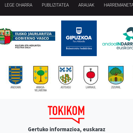
LEGE OHARRA
PUBLIZITATEA
ARAUAK
HARREMANET
Gertuko informazioa, euskaraz