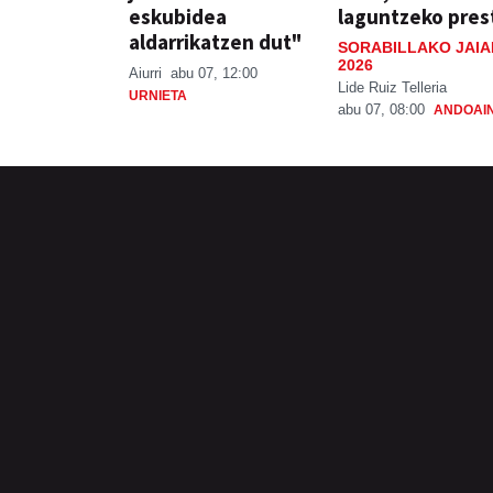
eskubidea
laguntzeko pres
aldarrikatzen dut"
SORABILLAKO JAIA
2026
Aiurri
abu 07, 12:00
Lide Ruiz Telleria
URNIETA
abu 07, 08:00
ANDOAI