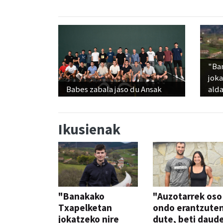
"Ba
jok
Babes zabala jaso du Ansak
alda
Ikusienak
"Banakako
"Auzotarrek oso
Txapelketan
ondo erantzute
jokatzeko nire
dute, beti daud