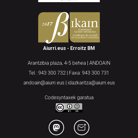
Aiurri.eus - Erroitz BM
Arantzibia plaza, 4-5 behea | ANDOAIN
Tel.: 943 300 732 | Faxa: 943 300 731
andoain@aiurri.eus | idazkaritza@aiurri.eus
Codesyntaxek garatua