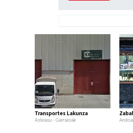
Transportes Lakunza
Zabal
Asteasu
- Garraioak
Andoa