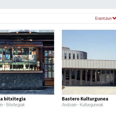
Erantzun
a bitxitegia
Bastero Kulturgunea
in
- Bitxitegiak
Andoain
- Kulturguneak