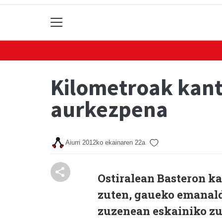
Kilometroak kant
aurkezpena
Aiurri
2012ko ekainaren 22a
Ostiralean Basteron k
zuten, gaueko emanald
zuzenean eskainiko zu