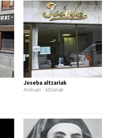
Joseba altzariak
Andoain
- Altzariak