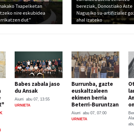
nakako Txapelketan
bereziak, Donostiako Aste
atzeko nire eskubidea
Nagusiko su-artifizialez g
rrikatzen dut"
ahal izateko
Babes zabala jaso
Burrunba, gazte
Ot
n
du Ansak
euskaltzaleen
la
e
ekimen berria
A
Aiurri
abu 07, 13:55
t"
Beterri-Buruntzan
o
URNIETA
K
Aiurri
abu 07, 07:00
Be
Ala
URNIETA
abu
N