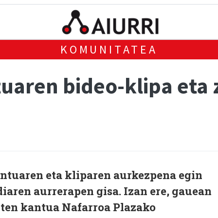
KOMUNITATEA
uaren bideo-klipa eta
antuaren eta kliparen aurkezpena egin
iaren aurrerapen gisa. Izan ere, gauean
ten kantua Nafarroa Plazako