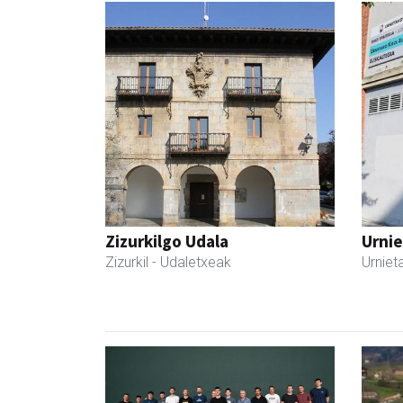
Zizurkilgo Udala
Urnie
Zizurkil
- Udaletxeak
Urniet