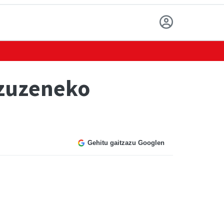
 zuzeneko
Gehitu gaitzazu Googlen