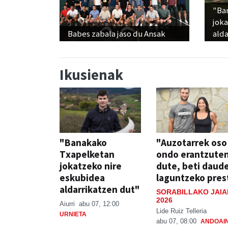
"Ba
jok
Babes zabala jaso du Ansak
alda
Ikusienak
"Banakako
"Auzotarrek oso
Txapelketan
ondo erantzute
jokatzeko nire
dute, beti daud
eskubidea
laguntzeko pres
aldarrikatzen dut"
SORABILLAKO JAIA
2026
Aiurri
abu 07, 12:00
Lide Ruiz Telleria
URNIETA
abu 07, 08:00
ANDOAI