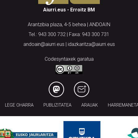
Aiurri.eus - Erroitz BM
Arantzibia plaza, 4-5 behea | ANDOAIN
Tel.: 943 300 732 | Faxa: 943 300 731
andoain@aiurri.eus | idazkaritza@aiurri.eus
Codesyntaxek garatua
LEGE OHARRA
PUBLIZITATEA
ARAUAK
HARREMANET