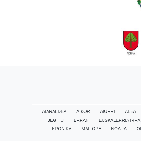
AIARALDEA
AIKOR
AIURRI
ALEA
BEGITU
ERRAN
EUSKALERRIA IRRA
KRONIKA
MAILOPE
NOAUA
O