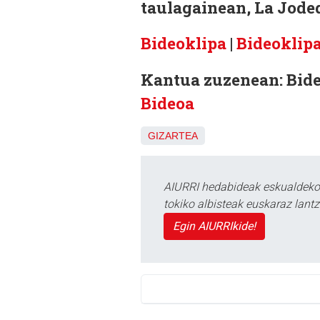
taulagainean, La Joded
Bideoklipa
|
Bideoklipa
Kantua zuzenean:
Bide
Bideoa
GIZARTEA
AIURRI hedabideak eskualdeko n
tokiko albisteak euskaraz lan
Egin AIURRIkide!