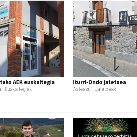
tako AEK euskaltegia
Iturri-Ondo jatetxea
a
- Euskaltegiak
Asteasu
- Jatetxeak
Lurraldebuseko zerbitzu