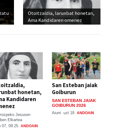
ozatu
Otoitzaldia, larunbat honetan,
Ama Kandidaren omenez
oitzaldia,
San Esteban jaiak
runbat honetan,
Goiburun
ma Kandidaren
SAN ESTEBAN JAIAK
menez
GOIBURUN 2026
Aiurri
uzt 18
ANDOAIN
rrozpeko Jesusen
ben Elkartea
 07, 09:25
ANDOAIN