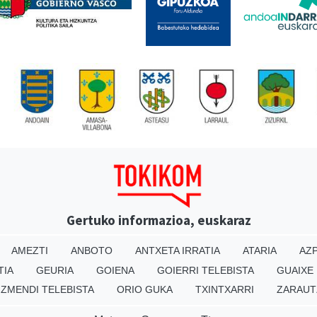
Gertuko informazioa, euskaraz
AMEZTI
ANBOTO
ANTXETA IRRATIA
ATARIA
AZP
TIA
GEURIA
GOIENA
GOIERRI TELEBISTA
GUAIXE
IZMENDI TELEBISTA
ORIO GUKA
TXINTXARRI
ZARAUT