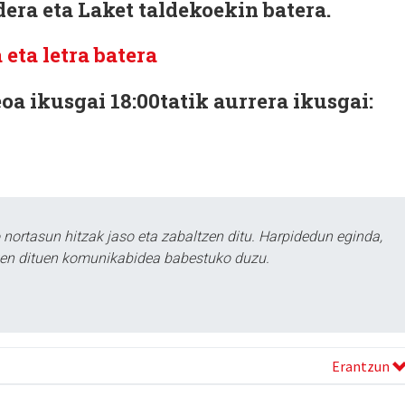
era eta Laket taldekoekin batera.
 eta letra batera
oa ikusgai 18:00tatik aurrera ikusgai:
ortasun hitzak jaso eta zabaltzen ditu. Harpidedun eginda,
tzen dituen komunikabidea babestuko duzu.
Erantzun