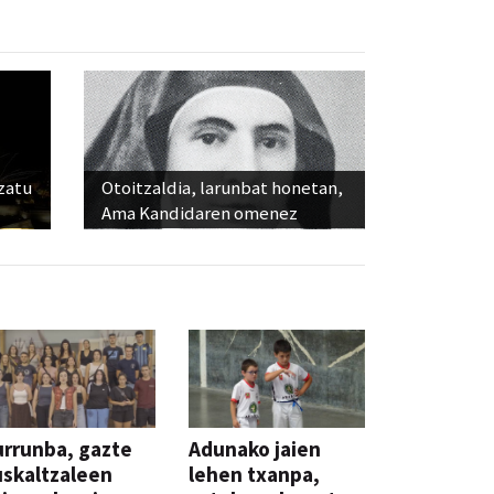
ozatu
Otoitzaldia, larunbat honetan,
Ama Kandidaren omenez
rrunba, gazte
Adunako jaien
skaltzaleen
lehen txanpa,