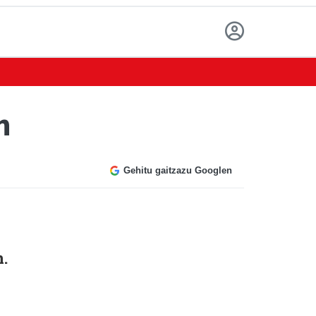
n
Gehitu gaitzazu Googlen
n.