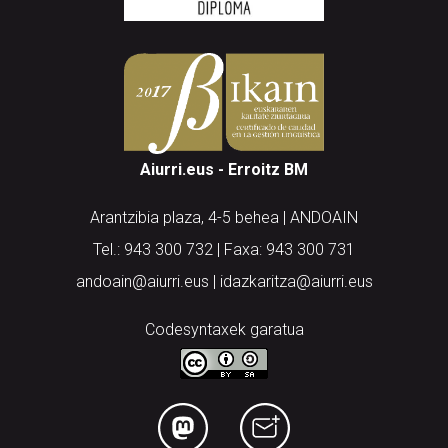
Aiurri.eus - Erroitz BM
Arantzibia plaza, 4-5 behea | ANDOAIN
Tel.: 943 300 732 | Faxa: 943 300 731
andoain@aiurri.eus | idazkaritza@aiurri.eus
Codesyntaxek garatua