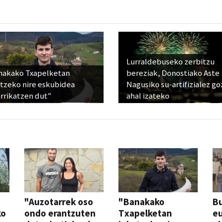
Lurraldebuseko zerbitzu
nakako Txapelketan
bereziak, Donostiako Aste
atzeko nire eskubidea
Nagusiko su-artifizialez g
rrikatzen dut"
ahal izateko
"Auzotarrek oso
"Banakako
Bu
ko
ondo erantzuten
Txapelketan
eu