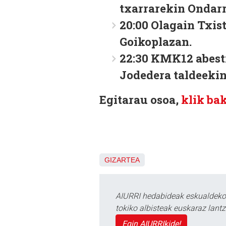
txarrarekin Ondarr
20:00 Olagain Txis
Goikoplazan.
22:30 KMK12 abesti
Jodedera taldeekin
Egitarau osoa,
klik ba
GIZARTEA
AIURRI hedabideak eskualdeko n
tokiko albisteak euskaraz lan
Egin AIURRIkide!