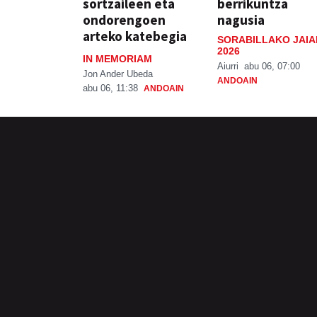
sortzaileen eta
berrikuntza
ondorengoen
nagusia
arteko katebegia
SORABILLAKO JAIA
2026
IN MEMORIAM
Aiurri
abu 06, 07:00
Jon Ander Ubeda
ANDOAIN
abu 06, 11:38
ANDOAIN