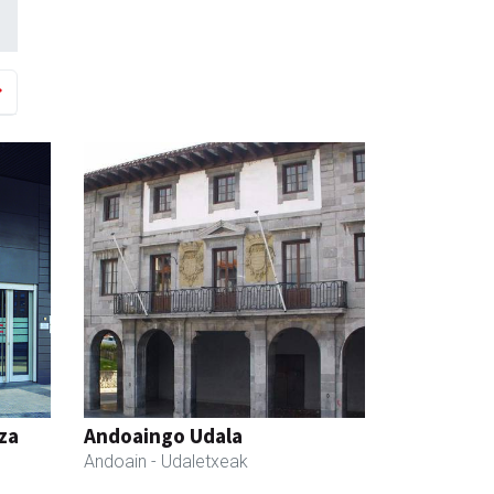
za
Andoaingo Udala
Andoain
- Udaletxeak