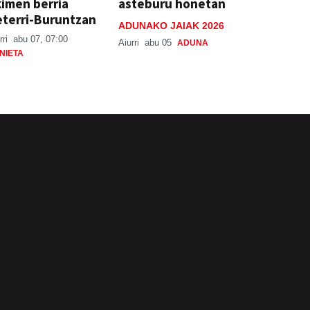
imen berria
asteburu honetan
terri-Buruntzan
ADUNAKO JAIAK 2026
rri
abu 07, 07:00
Aiurri
abu 05
ADUNA
NIETA