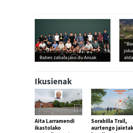
"Ba
jok
Babes zabala jaso du Ansak
alda
Ikusienak
Aita Larramendi
Sorabilla Trail,
ikastolako
aurtengo jaieta