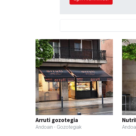
Arruti gozotegia
Nutri
Andoain
- Gozotegiak
Andoa