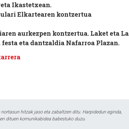
eta Ikastetxean.
tulari Elkartearen kontzertua
aren aurkezpen kontzertua. Laket eta La
 festa eta dantzaldia Nafarroa Plazan.
karrera
ortasun hitzak jaso eta zabaltzen ditu. Harpidedun eginda,
tzen dituen komunikabidea babestuko duzu.