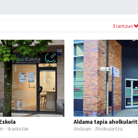
Erantzun
Eskola
Aldama tapia aholkularit
in
- Ikasketak
Andoain
- Aholkularitza