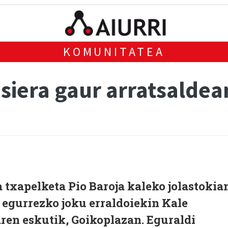
KOMUNITATEA
siera gaur arratsaldea
a txapelketa Pio Baroja kaleko jolastokia
k egurrezko joku erraldoiekin Kale
en eskutik, Goikoplazan. Eguraldi