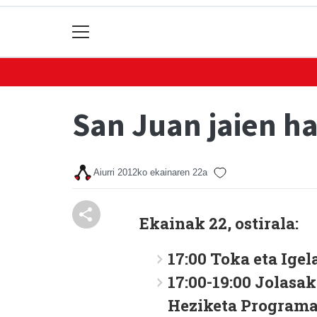
San Juan jaien ha
Aiurri
2012ko ekainaren 22a
Ekainak 22, ostirala:
17:00 Toka eta Igel
17:00-19:00 Jolasa
Heziketa Programar