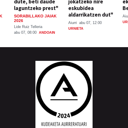
dute, beti daude
jokatzeko nire
ek
laguntzeko prest"
eskubidea
Be
aldarrikatzen dut"
K
SORABILLAKO JAIAK
Aiu
2026
UR
Aiurri
abu 07, 12:00
Lide Ruiz Telleria
URNIETA
abu 07, 08:00
ANDOAIN