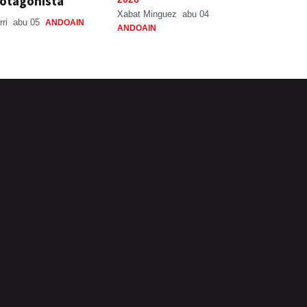
otagonista
Xabat Minguez
abu 04
rri
abu 05
ANDOAIN
ANDOAIN