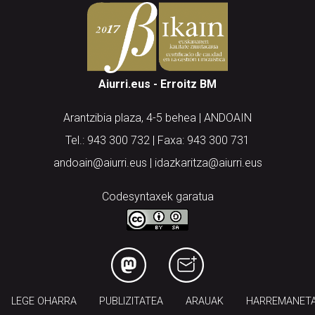
Aiurri.eus - Erroitz BM
Arantzibia plaza, 4-5 behea | ANDOAIN
Tel.: 943 300 732 | Faxa: 943 300 731
andoain@aiurri.eus | idazkaritza@aiurri.eus
Codesyntaxek garatua
LEGE OHARRA
PUBLIZITATEA
ARAUAK
HARREMANET