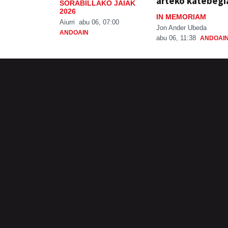
arteko katebegi
SORABILLAKO JAIAK
2026
IN MEMORIAM
Aiurri
abu 06, 07:00
Jon Ander Ubeda
ANDOAIN
abu 06, 11:38
ANDOAI