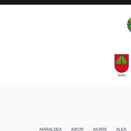
AIARALDEA
AIKOR
AIURRI
ALEA