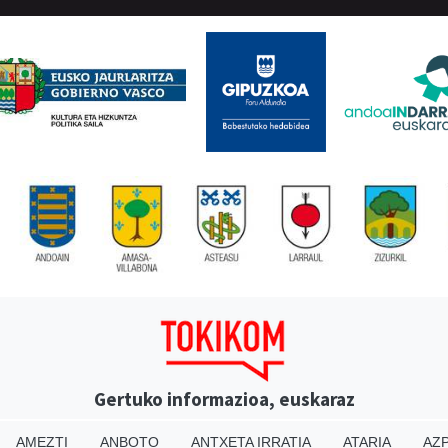
Gertuko informazioa, euskaraz
AMEZTI
ANBOTO
ANTXETA IRRATIA
ATARIA
AZP