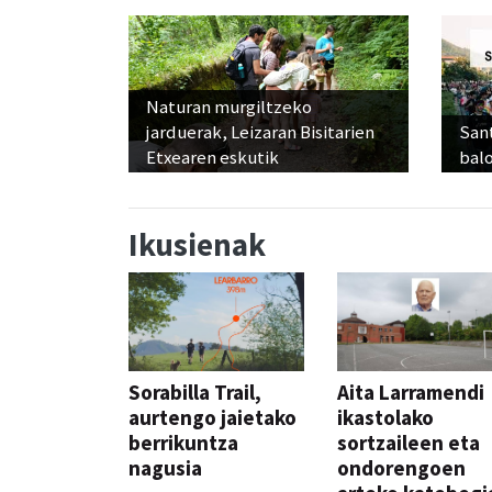
Naturan murgiltzeko
jarduerak, Leizaran Bisitarien
Sant
Etxearen eskutik
balo
Ikusienak
Sorabilla Trail,
Aita Larramendi
aurtengo jaietako
ikastolako
berrikuntza
sortzaileen eta
nagusia
ondorengoen