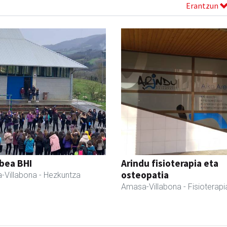
Erantzun
bea BHI
Arindu fisioterapia eta
osteopatia
-Villabona
- Hezkuntza
Amasa-Villabona
- Fisioterapi