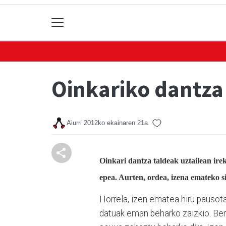
Oinkariko dantza
Aiurri
2012ko ekainaren 21a
Oinkari dantza taldeak uztailean ire
epea. Aurten, ordea, izena emateko s
Horrela, izen ematea hiru pausota
datuak eman beharko zaizkio. Bert