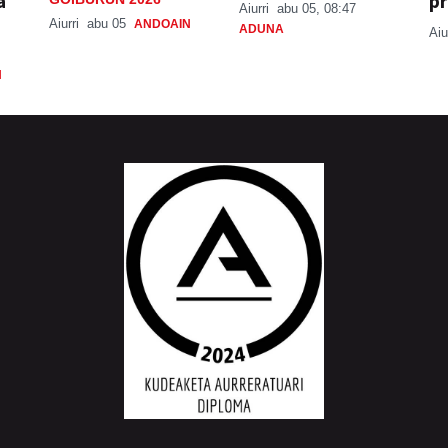
a
pr
Aiurri
abu 05, 08:47
Aiurri
abu 05
ANDOAIN
ADUNA
Aiu
N