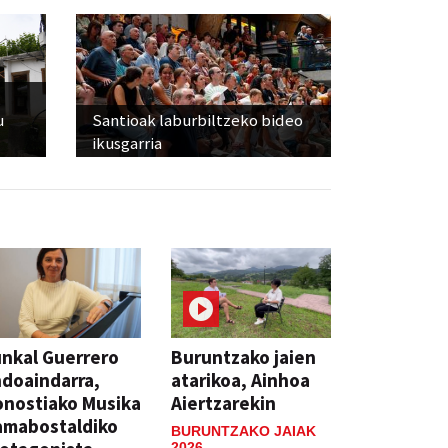
u
Santioak laburbiltzeko bideo
ikusgarria
nkal Guerrero
Buruntzako jaien
doaindarra,
atarikoa, Ainhoa
nostiako Musika
Aiertzarekin
amabostaldiko
BURUNTZAKO JAIAK
2026