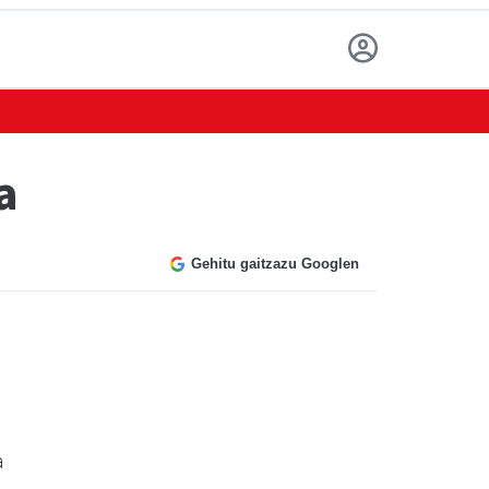
a
Gehitu gaitzazu Googlen
a