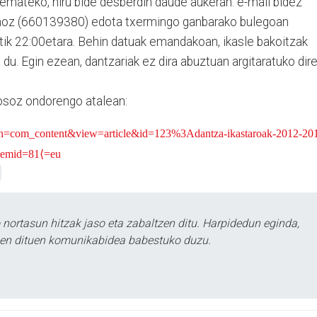
 emateko, hiru bide desberdin daude aukeran: e-mail bidez
noz (660139380) edota txermingo ganbarako bulegoan
atik 22:00etara. Behin datuak emandakoan, ikasle bakoitzak
du. Egin ezean, dantzariak ez dira abuztuan argitaratuko dir
osoz ondorengo atalean:
tion=com_content&view=article&id=123%3Adantza-ikastaroak-2012-20
temid=81⟨=eu
ortasun hitzak jaso eta zabaltzen ditu. Harpidedun eginda,
tzen dituen komunikabidea babestuko duzu.