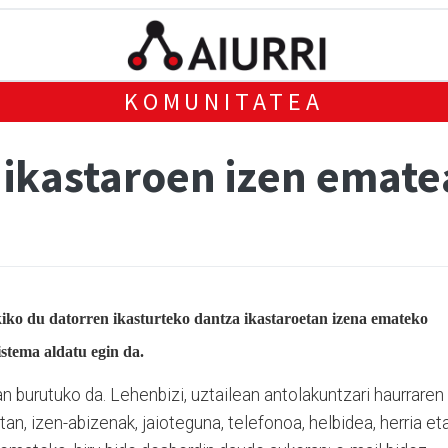
KOMUNITATEA
 ikastaroen izen emate
kiko du datorren ikasturteko dantza ikastaroetan izena emateko
istema aldatu egin da.
n burutuko da. Lehenbizi, uztailean antolakuntzari haurraren
an, izen-abizenak, jaioteguna, telefonoa, helbidea, herria et