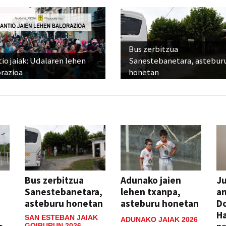
Bus zerbitzua
io jaiak: Udalaren lehen
Sanestebanetara, astebur
razioa
honetan
Bus zerbitzua
Adunako jaien
Ju
Sanestebanetara,
lehen txanpa,
an
asteburu honetan
asteburu honetan
Do
H
SAN ESTEBAN JAIAK
ADUNAKO JAIAK 2026
GOIBURUN 2026