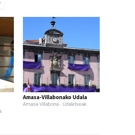
Amasa-Villabonako Udala
Amasa-Villabona
- Udaletxeak
a