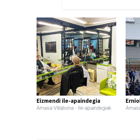
Eizmendi ile-apaindegia
Ernio
Amasa-Villabona
- Ile-apaindegiak
Amasa