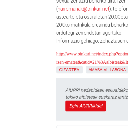
sexua zehaztu beharko dira. Izen
(
harremanak@oinkari.net
),
telefo
astearte eta ostiraletan 20:00et
20€ko matrikula ordaindu beharko 
ordutegi-zerrendetan agertuko.
Informazio gehiago, zehaztasun 
http://www.oinkari.net/index.php?op
izen-ematea&catid=21%3Aalbisteak&I
GIZARTEA
AMASA-VILLABONA
AIURRI hedabideak eskualdeko n
tokiko albisteak euskaraz lan
Egin AIURRIkide!