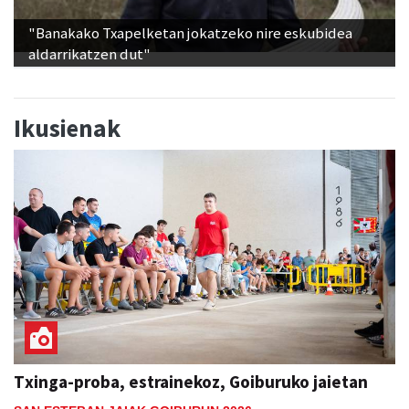
"Banakako Txapelketan jokatzeko nire eskubidea
aldarrikatzen dut"
Ikusienak
Txinga-proba, estrainekoz, Goiburuko jaietan