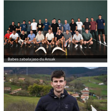
Babes zabala jaso du Ansak