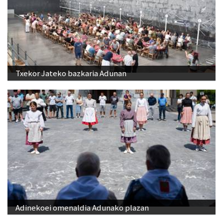
Txekor Jateko bazkaria Adunan
Adinekoei omenaldia Adunako plazan