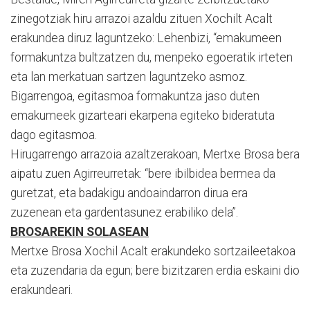
zinegotziak hiru arrazoi azaldu zituen Xochilt Acalt
erakundea diruz laguntzeko: Lehenbizi, “emakumeen
formakuntza bultzatzen du, menpeko egoeratik irteten
eta lan merkatuan sartzen laguntzeko asmoz.
Bigarrengoa, egitasmoa formakuntza jaso duten
emakumeek gizarteari ekarpena egiteko bideratuta
dago egitasmoa.
Hirugarrengo arrazoia azaltzerakoan, Mertxe Brosa bera
aipatu zuen Agirreurretak: “bere ibilbidea bermea da
guretzat, eta badakigu andoaindarron dirua era
zuzenean eta gardentasunez erabiliko dela”.
BROSAREKIN SOLASEAN
Mertxe Brosa Xochil Acalt erakundeko sortzaileetakoa
eta zuzendaria da egun; bere bizitzaren erdia eskaini dio
erakundeari.