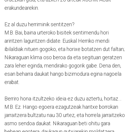
erakundearekin.
Ez al duzu herriminik sentitzen?
M.B. Bai, baina urteroko bisitek sentimendu hori
arintzen laguntzen didate. Euskal Herriko mendi
ibilaldiak nituen gogoko, eta horixe botatzen dut faltan;
Nikaraguan klima oso beroa da eta segituan geratzen
zara leher eginda, mendirako gogorik gabe. Dena den,
esan beharra daukat hango bizimodura egina nagoela
erabat.
Berriro hona itzultzeko ideia ez duzu aztertu, hortaz…
M.B. Ez. Hango egoera ezagutzeak hantxe borrokan
jarraitzera bultzatu nau 30 urtez, eta horrela jarraitzeko
asmo sendoa daukat. Nikaraguan beti ohitu gara
behean egotera, daukagun gutxiarekin moldatzera,