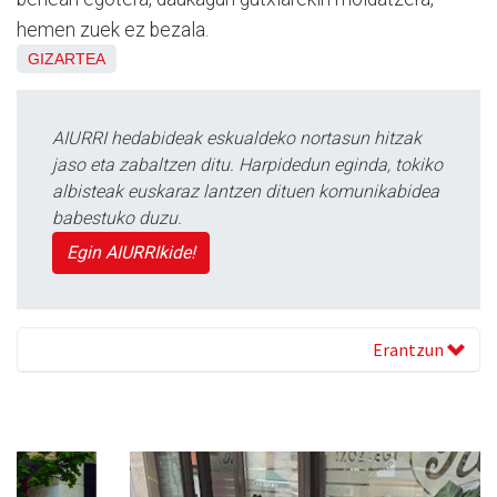
hemen zuek ez bezala.
GIZARTEA
AIURRI hedabideak eskualdeko nortasun hitzak
jaso eta zabaltzen ditu. Harpidedun eginda, tokiko
albisteak euskaraz lantzen dituen komunikabidea
babestuko duzu.
Egin AIURRIkide!
Erantzun