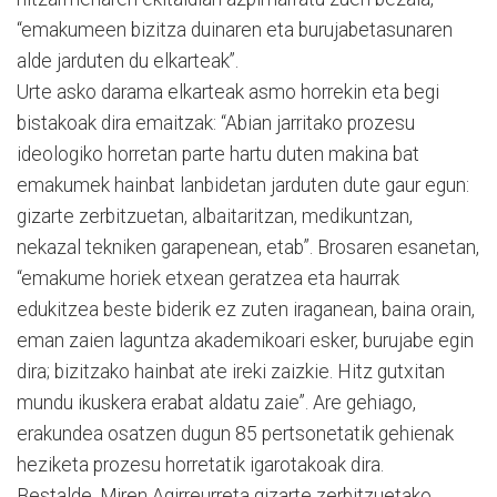
“emakumeen bizitza duinaren eta burujabetasunaren
alde jarduten du elkarteak”.
Urte asko darama elkarteak asmo horrekin eta begi
bistakoak dira emaitzak: “Abian jarritako prozesu
ideologiko horretan parte hartu duten makina bat
emakumek hainbat lanbidetan jarduten dute gaur egun:
gizarte zerbitzuetan, albaitaritzan, medikuntzan,
nekazal tekniken garapenean, etab”. Brosaren esanetan,
“emakume horiek etxean geratzea eta haurrak
edukitzea beste biderik ez zuten iraganean, baina orain,
eman zaien laguntza akademikoari esker, burujabe egin
dira; bizitzako hainbat ate ireki zaizkie. Hitz gutxitan
mundu ikuskera erabat aldatu zaie”. Are gehiago,
erakundea osatzen dugun 85 pertsonetatik gehienak
heziketa prozesu horretatik igarotakoak dira.
Bestalde, Miren Agirreurreta gizarte zerbitzuetako