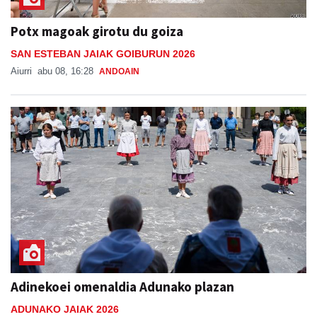
Potx magoak girotu du goiza
SAN ESTEBAN JAIAK GOIBURUN 2026
Aiurri
abu 08, 16:28
ANDOAIN
Adinekoei omenaldia Adunako plazan
ADUNAKO JAIAK 2026