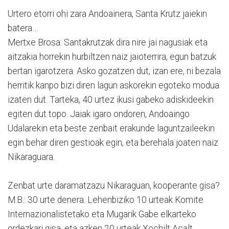
Urtero etorri ohi zara Andoainera, Santa Krutz jaiekin
batera…
Mertxe Brosa: Santakrutzak dira nire jai nagusiak eta
aitzakia horrekin hurbiltzen naiz jaioterrira, egun batzuk
bertan igarotzera. Asko gozatzen dut, izan ere, ni bezala
herritik kanpo bizi diren lagun askorekin egoteko modua
izaten dut. Tarteka, 40 urtez ikusi gabeko adiskideekin
egiten dut topo. Jaiak igaro ondoren, Andoaingo
Udalarekin eta beste zenbait erakunde laguntzaileekin
egin behar diren gestioak egin, eta berehala joaten naiz
Nikaraguara.
Zenbat urte daramatzazu Nikaraguan, kooperante gisa?
M.B.: 30 urte denera. Lehenbiziko 10 urteak Komite
Internazionalistetako eta Mugarik Gabe elkarteko
ordezkari gisa, eta azken 20 urteak Xochilt Acalt