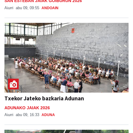
SAN ESTEBAN JAIAK GOIBURUN 2026
Aiurri
abu 09, 09:55
ANDOAIN
Txekor Jateko bazkaria Adunan
ADUNAKO JAIAK 2026
Aiurri
abu 09, 16:33
ADUNA