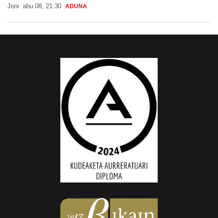
Joni
abu 08, 21:30
ADUNA