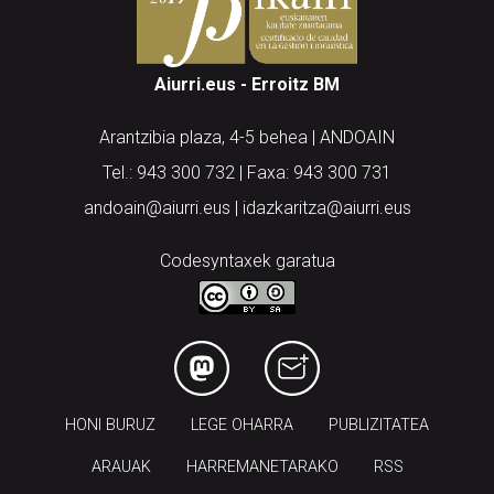
Aiurri.eus - Erroitz BM
Arantzibia plaza, 4-5 behea | ANDOAIN
Tel.: 943 300 732 | Faxa: 943 300 731
andoain@aiurri.eus | idazkaritza@aiurri.eus
Codesyntaxek garatua
HONI BURUZ
LEGE OHARRA
PUBLIZITATEA
ARAUAK
HARREMANETARAKO
RSS