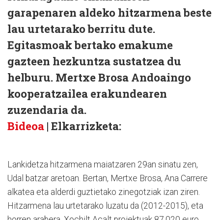
garapenaren aldeko hitzarmena beste
lau urtetarako berritu dute.
Egitasmoak bertako emakume
gazteen hezkuntza sustatzea du
helburu. Mertxe Brosa Andoaingo
kooperatzailea erakundearen
zuzendaria da.
Bideoa
| Elkarrizketa:
Lankidetza hitzarmena maiatzaren 29an sinatu zen,
Udal batzar aretoan. Bertan, Mertxe Brosa, Ana Carrere
alkatea eta alderdi guztietako zinegotziak izan ziren.
Hitzarmena lau urtetarako luzatu da (2012-2015), eta
horren arabera, Xochilt Acalt proiektuak 87.020 euro