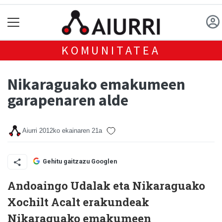
KOMUNITATEA
Nikaraguako emakumeen
garapenaren alde
Aiurri
2012ko ekainaren 21a
Gehitu gaitzazu Googlen
Andoaingo Udalak eta Nikaraguako
Xochilt Acalt erakundeak
Nikaraguako emakumeen