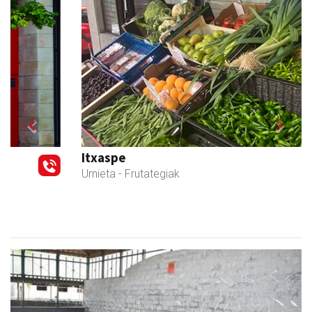
Previous
Next
Itxaspe
Urnieta
- Frutategiak