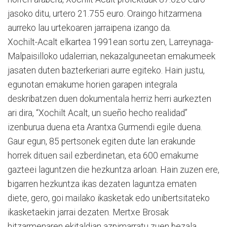
jasoko ditu, urtero 21.755 euro. Oraingo hitzarmena
aurreko lau urtekoaren jarraipena izango da.
Xochilt-Acalt elkartea 1991ean sortu zen, Larreynaga-
Malpaisilloko udalerrian, nekazalguneetan emakumeek
jasaten duten bazterkeriari aurre egiteko. Hain justu,
egunotan emakume horien garapen integrala
deskribatzen duen dokumentala herriz herri aurkezten
ari dira, “Xochilt Acalt, un sueño hecho realidad”
izenburua duena eta Arantxa Gurmendi egile duena.
Gaur egun, 85 pertsonek egiten dute lan erakunde
horrek dituen sail ezberdinetan, eta 600 emakume
gazteei laguntzen die hezkuntza arloan. Hain zuzen ere,
bigarren hezkuntza ikas dezaten laguntza ematen
diete, gero, goi mailako ikasketak edo unibertsitateko
ikasketaekin jarrai dezaten. Mertxe Brosak
hitzarmenaren ekitaldian azpimarratu zuen bezala,