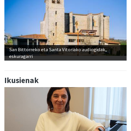
San Bittorreko eta Santa Vitoriako audiogidak,
eskuragarri
Ikusienak