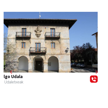
Previous
Next
Zubeldia arrain eta mariskoa
Zizurkil
- Arrandegiak