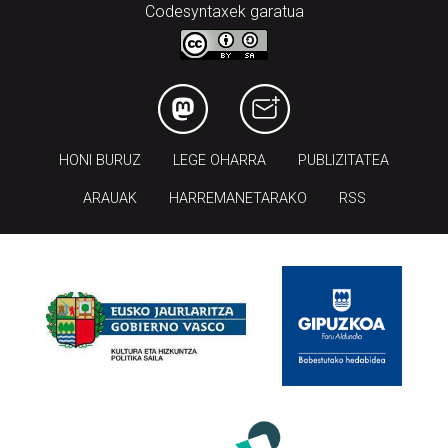
Codesyntaxek garatua
HONI BURUZ
LEGE OHARRA
PUBLIZITATEA
ARAUAK
HARREMANETARAKO
RSS