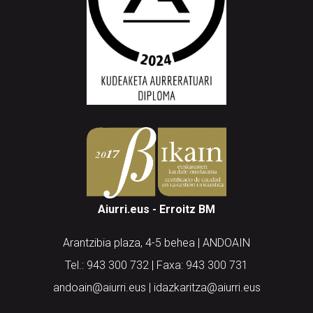
Aiurri.eus - Erroitz BM
Arantzibia plaza, 4-5 behea | ANDOAIN
Tel.: 943 300 732 | Faxa: 943 300 731
andoain@aiurri.eus | idazkaritza@aiurri.eus