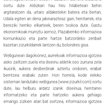
sortu dute. Aldizkari hau hiru hilabetean behin
argitaratzen da, urtaro aldaketekin batera eta bertan,
Udala egiten ari dena jakinarazteaz gain, herritarrek, eta
bereziki herriko elkarteek, beren txokoa dute. Gastu
ekonomikoak murriztu asmoz, Plazaberriko informazioa
komunikazio eta parte hartze batzordeko zenbait
kazetari zizurkildarrek lantzen du, bolondres gisa.
Webguneari dagokionez, aurrekoak informazioa igotzea
asko zailtzen zuela eta diseinu aldetik oso zurruna zela
ikusirik, aukera desberdinak aztertu ondoren, erabat
berritzea erabaki zuten. Hori horrela, kode irekiko
sisteman landutako webgunea (www.zizurkil.com) sortu
dute, lau helburu ardatz izanik: diseinua, herritarrei
informatzeko eta parte hartzeko aukera gehiago
emango zizkien atari bat sortzea, informazioa igotzea