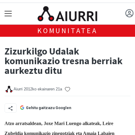
KOMUNITATEA
Zizurkilgo Udalak
komunikazio tresna berriak
aurkeztu ditu
Aiurri
2012ko ekainaren 21a
Gehitu gaitzazu Googlen
Atzo arratsaldean, Joxe Mari Luengo alkateak, Leire
Zubeldia komunikazio zinegotziak eta Amaia Labaien