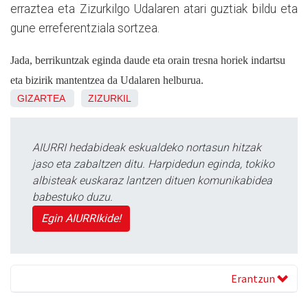
erraztea eta Zizurkilgo Udalaren atari guztiak bildu eta
gune erreferentziala sortzea.
Jada, berrikuntzak eginda daude eta orain tresna horiek indartsu
eta bizirik mantentzea da Udalaren helburua.
GIZARTEA
ZIZURKIL
AIURRI hedabideak eskualdeko nortasun hitzak
jaso eta zabaltzen ditu. Harpidedun eginda, tokiko
albisteak euskaraz lantzen dituen komunikabidea
babestuko duzu.
Egin AIURRIkide!
Erantzun