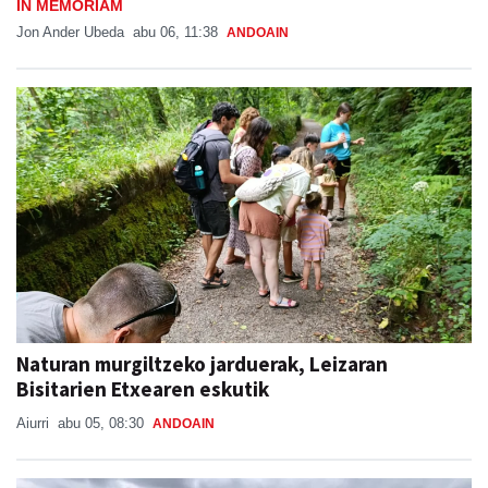
IN MEMORIAM
Jon Ander Ubeda
abu 06, 11:38
ANDOAIN
Naturan murgiltzeko jarduerak, Leizaran
Bisitarien Etxearen eskutik
Aiurri
abu 05, 08:30
ANDOAIN