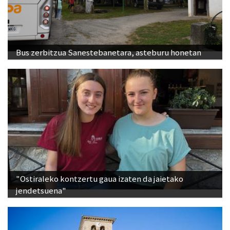
Bus zerbitzua Sanestebanetara, asteburu honetan
"Ostiraleko kontzertu gaua izaten da jaietako
jendetsuena"