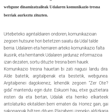
webgune dinamizatzaileak Udalaren komunikazio tresna
berriak aurkeztu zituzten.
Urtebeteko agintaldiaren ondoren, komunikazioan
zegoen hutsune hori betetzen saiatu da Udal talde
berria. Udalaren eta herriaren arteko komunikazio falta
ikusirik, eta herritarrek Udalaren jardunaz informazioa
izan dezaten, sortu dituzte tresna berri hauek.
Komunikazio tresna hauetan bi zati nagusi landu dira.
Alde batetik, argitalpenak eta bestetik, webgunea.
Argitalpenei dagokienez, lehendik zegoen “Zer Ote?
gida” mantendu egin dute. Eskuorri hau, etxe guztietara
iristen da eta bertan, Udalak eta herriko elkarteek
antolaturiko ekitaldien berri ematen da. Horrez gain, gai
sakonagoak biltzen dituen Plazaberri izeneko aldizkaria