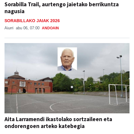
Sorabilla Trail, aurtengo jaietako berrikuntza
nagusia
SORABILLAKO JAIAK 2026
Aiurri
abu 06, 07:00
ANDOAIN
Aita Larramendi ikastolako sortzaileen eta
ondorengoen arteko katebegia