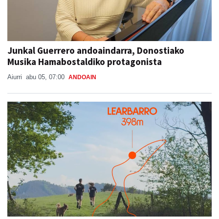
Junkal Guerrero andoaindarra, Donostiako
Musika Hamabostaldiko protagonista
Aiurri
abu 05, 07:00
ANDOAIN