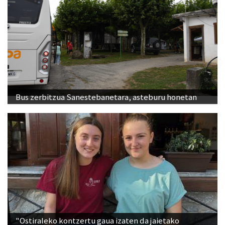
Bus zerbitzua Sanestebanetara, asteburu honetan
"Ostiraleko kontzertu gaua izaten da jaietako
jendetsuena"