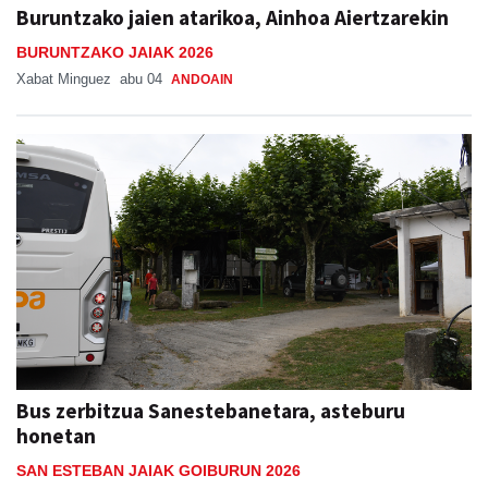
BURUNTZAKO JAIAK 2026
Xabat Minguez
abu 04
ANDOAIN
Bus zerbitzua Sanestebanetara, asteburu
honetan
SAN ESTEBAN JAIAK GOIBURUN 2026
Aiurri
abu 05, 07:00
ANDOAIN