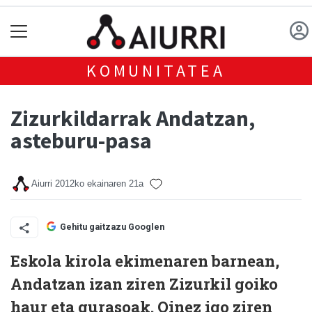
KOMUNITATEA
Zizurkildarrak Andatzan,
asteburu-pasa
Aiurri
2012ko ekainaren 21a
Gehitu gaitzazu Googlen
Eskola kirola ekimenaren barnean,
Andatzan izan ziren Zizurkil goiko
haur eta gurasoak. Oinez igo ziren