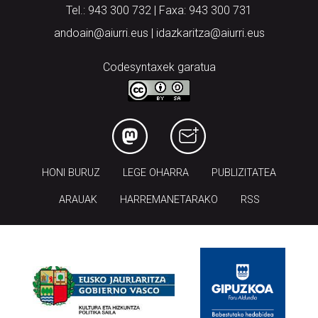
andoain@aiurri.eus | idazkaritza@aiurri.eus
Codesyntaxek garatua
HONI BURUZ
LEGE OHARRA
PUBLIZITATEA
ARAUAK
HARREMANETARAKO
RSS