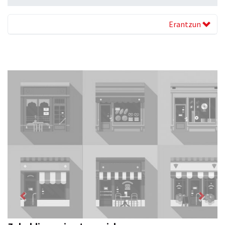
Erantzun
Previous
Next
Zubimusu Ikastola
Zizurkil
- Hezkuntza