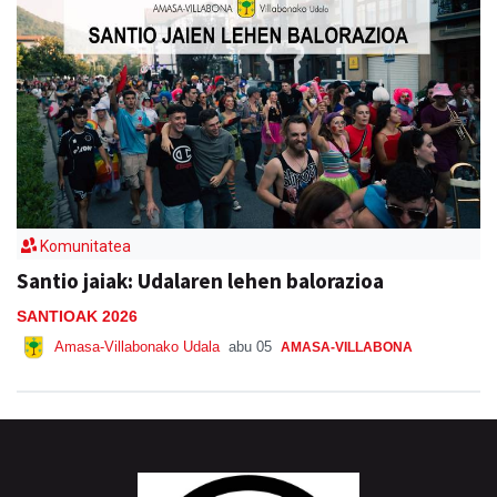
Komunitatea
Santio jaiak: Udalaren lehen balorazioa
SANTIOAK 2026
Amasa-Villabonako Udala
abu 05
AMASA-VILLABONA