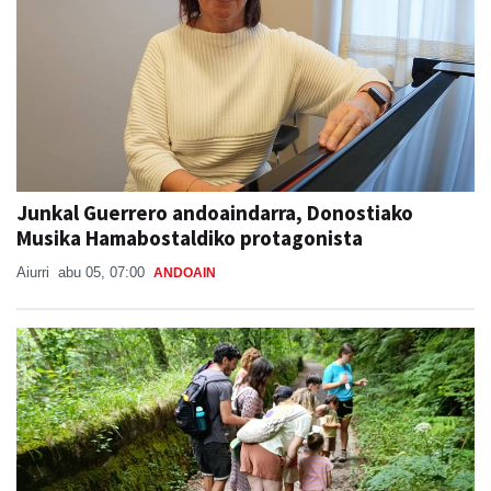
Junkal Guerrero andoaindarra, Donostiako
Musika Hamabostaldiko protagonista
Aiurri
abu 05, 07:00
ANDOAIN