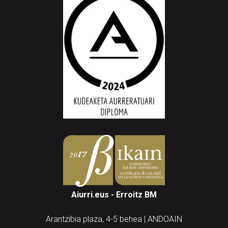
Aiurri.eus - Erroitz BM
Arantzibia plaza, 4-5 behea | ANDOAIN
Tel.: 943 300 732 | Faxa: 943 300 731