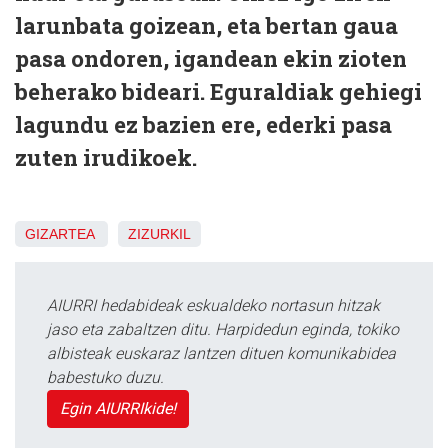
larunbata goizean, eta bertan gaua
pasa ondoren, igandean ekin zioten
beherako bideari. Eguraldiak gehiegi
lagundu ez bazien ere, ederki pasa
zuten irudikoek.
GIZARTEA
ZIZURKIL
AIURRI hedabideak eskualdeko nortasun hitzak
jaso eta zabaltzen ditu. Harpidedun eginda, tokiko
albisteak euskaraz lantzen dituen komunikabidea
babestuko duzu.
Egin AIURRIkide!