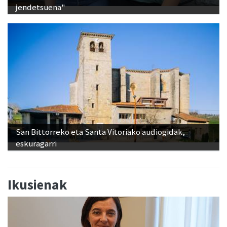
San Bittorreko eta Santa Vitoriako audiogidak,
eskuragarri
Ikusienak