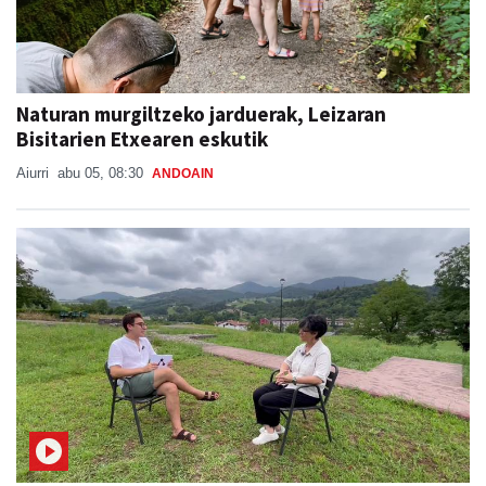
Naturan murgiltzeko jarduerak, Leizaran
Bisitarien Etxearen eskutik
Aiurri
abu 05, 08:30
ANDOAIN
Buruntzako jaien atarikoa, Ainhoa Aiertzarekin