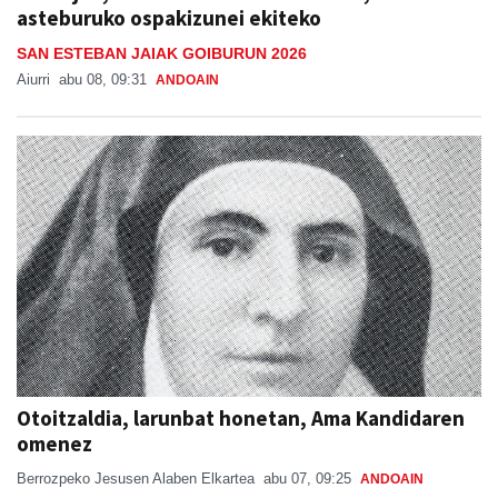
SAN ESTEBAN JAIAK GOIBURUN 2026
Aiurri
abu 08, 09:31
ANDOAIN
Otoitzaldia, larunbat honetan, Ama Kandidaren
omenez
Berrozpeko Jesusen Alaben Elkartea
abu 07, 09:25
ANDOAIN