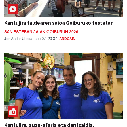
Kantujira taldearen saioa Goiburuko festetan
SAN ESTEBAN JAIAK GOIBURUN 2026
Jon Ander Ubeda
abu 07, 20:37
ANDOAIN
Kantujira, auzo-afaria eta dantzaldia,
asteburuko ospakizunei ekiteko