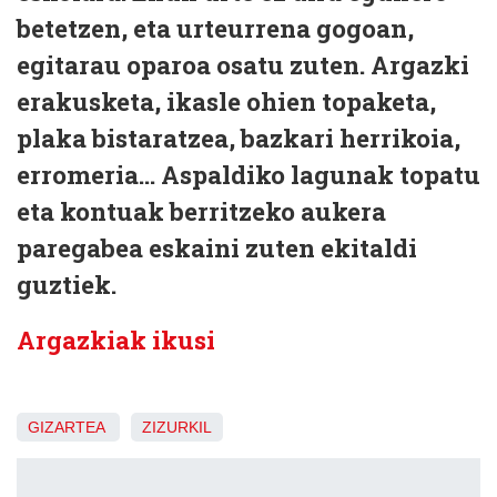
betetzen, eta urteurrena gogoan,
egitarau oparoa osatu zuten. Argazki
erakusketa, ikasle ohien topaketa,
plaka bistaratzea, bazkari herrikoia,
erromeria... Aspaldiko lagunak topatu
eta kontuak berritzeko aukera
paregabea eskaini zuten ekitaldi
guztiek.
Argazkiak ikusi
GIZARTEA
ZIZURKIL