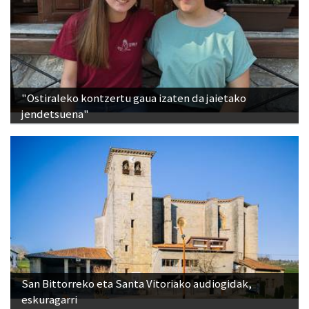
"Ostiraleko kontzertu gaua izaten da jaietako
jendetsuena"
San Bittorreko eta Santa Vitoriako audiogidak,
eskuragarri