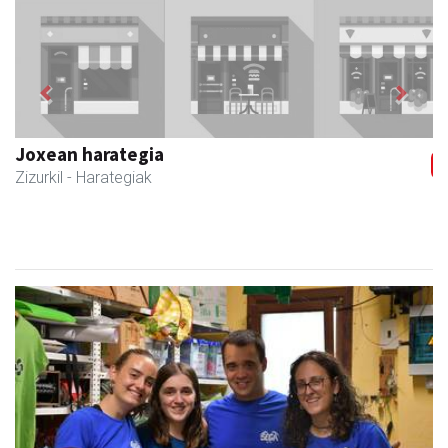
Previous
Next
Zizurkilgo Udala
Zizurkil
- Udaletxeak