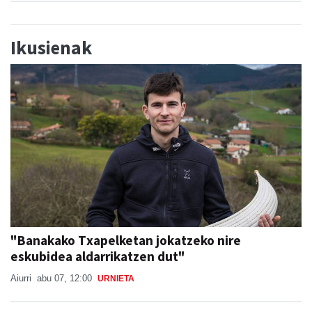
Ikusienak
"Banakako Txapelketan jokatzeko nire
eskubidea aldarrikatzen dut"
Aiurri
abu 07, 12:00
URNIETA