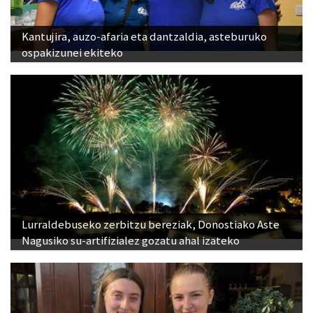
Kantujira, auzo-afaria eta dantzaldia, asteburuko
ospakizunei ekiteko
Lurraldebuseko zerbitzu bereziak, Donostiako Aste
Nagusiko su-artifizialez gozatu ahal izateko