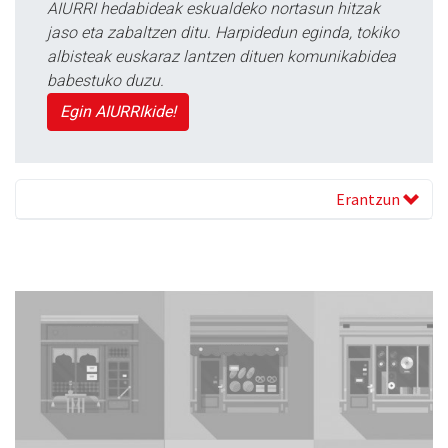
AIURRI hedabideak eskualdeko nortasun hitzak
jaso eta zabaltzen ditu. Harpidedun eginda, tokiko
albisteak euskaraz lantzen dituen komunikabidea
babestuko duzu.
Egin AIURRIkide!
Erantzun