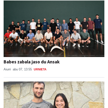
Babes zabala jaso du Ansak
Aiurri
abu 07, 13:55
URNIETA