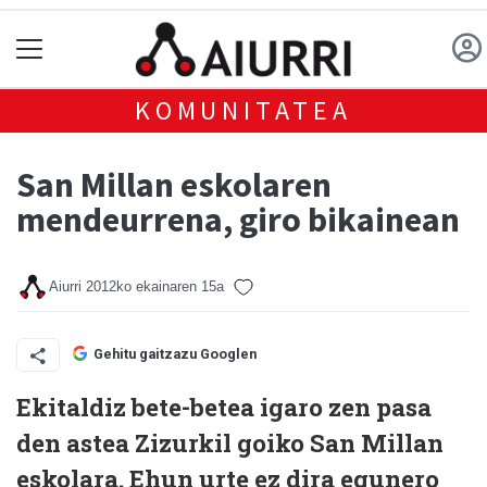
KOMUNITATEA
San Millan eskolaren
mendeurrena, giro bikainean
Aiurri
2012ko ekainaren 15a
Gehitu gaitzazu Googlen
Ekitaldiz bete-betea igaro zen pasa
den astea Zizurkil goiko San Millan
eskolara. Ehun urte ez dira egunero