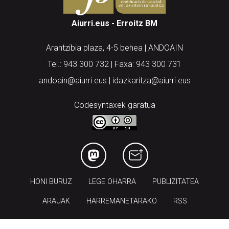
Aiurri.eus - Erroitz BM
Arantzibia plaza, 4-5 behea | ANDOAIN
Tel.: 943 300 732 | Faxa: 943 300 731
andoain@aiurri.eus | idazkaritza@aiurri.eus
Codesyntaxek garatua
HONI BURUZ
LEGE OHARRA
PUBLIZITATEA
ARAUAK
HARREMANETARAKO
RSS