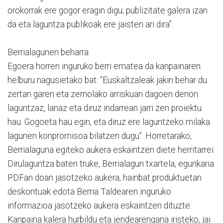
orokorrak ere gogor eragin digu; publizitate galera izan
da eta laguntza publikoak ere jaisten ari dira”.
Berrialagunen beharra
Egoera horren inguruko berri ematea da kanpainaren
helburu nagusietako bat: “Euskaltzaleak jakin behar du
zertan garen eta zernolako arriskuan dagoen denon
laguntzaz, lanaz eta diruz indarrean jarri zen proiektu
hau. Gogoeta hau egin, eta diruz ere laguntzeko milaka
lagunen konpromisoa bilatzen dugu”. Horretarako,
Berrialaguna egiteko aukera eskaintzen diete herritarrei.
Dirulaguntza baten truke, Berrialagun txartela, egunkaria
PDFan doan jasotzeko aukera, hainbat produktuetan
deskontuak edota Berria Taldearen inguruko
informazioa jasotzeko aukera eskaintzen dituzte.
Kanpaina kalera hurbildu eta jendearengana iristeko, jai