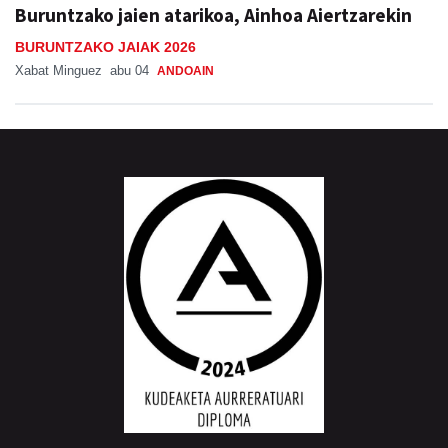
Buruntzako jaien atarikoa, Ainhoa Aiertzarekin
BURUNTZAKO JAIAK 2026
Xabat Minguez
abu 04
ANDOAIN