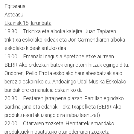
Egitaraua
Asteasu
Ekainak 16, larunbata
18:30. Trikitixa eta alboka kalejira. Juan Tapiaren
trikitixa eskolako kideak eta Jon Garmendiaren alboka
eskolako kideak arituko dira.
19:00. Emanaldi nagusia Apretone etxe aurrean.
BERRIAko ordezkari batek ongi-etorri hitzak egingo ditu.
Ondoren, Pello Errota eskolako haur abesbatzak saio
berezia eskainiko du. Andoaingo Udal Musika Eskolako
bandak ere emanaldia eskainiko du.
20:30. Festaren jarraipena plazan. Parrillan egindako
sardina-jana eta edariak. Toka txapelketa (BERRIAko
produktu-sortak izango dira irabazleentzat)
22:00. Otarraren zozketa. Herritarrek emandako
produktuekin osatutako otar ederraren zozketa.