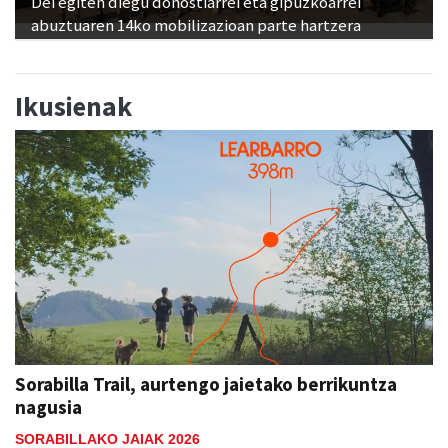
Dei egiten diegu donostiarrei eta gipuzkoarrei
abuztuaren 14ko mobilizazioan parte hartzera
Ikusienak
Sorabilla Trail, aurtengo jaietako berrikuntza
nagusia
SORABILLAKO JAIAK 2026