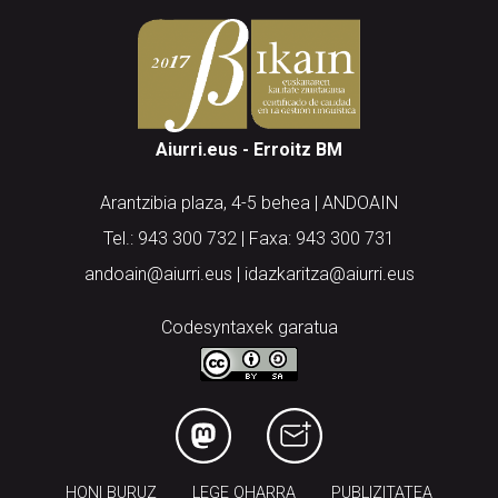
Aiurri.eus - Erroitz BM
Arantzibia plaza, 4-5 behea | ANDOAIN
Tel.: 943 300 732 | Faxa: 943 300 731
andoain@aiurri.eus | idazkaritza@aiurri.eus
Codesyntaxek garatua
HONI BURUZ
LEGE OHARRA
PUBLIZITATEA