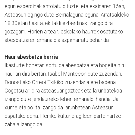
egun ezberdinak antolatu dituzte, eta ekainaren 16an,
Asteasun egingo dute Berrialaguna eguna. Arratsaldeko
18:30etan hasita, ekitaldi ezberdinak izango dira
gozagarri. Horien artean, eskolako haurrek osatutako
abesbatzaren emanaldia azpimarratu behar da.
Haur abesbatza berria
Ikasturte honetan sortu da abesbatza eta hogeita hiru
haur ari dira bertan. Isabel Mantecon dute zuzendari,
Donostiako Orfeoi Txikiko zuzendaria ere badena.
Gogotsu ari dira asteasuar gazteak eta larunbatekoa
izango dute jendaurreko lehen emanaldi handia. Jai
xume eta polita izango da larunbatean Asteasun
ospatuko dena. Herriko kultur eragileen parte hartze
zabala izango da.