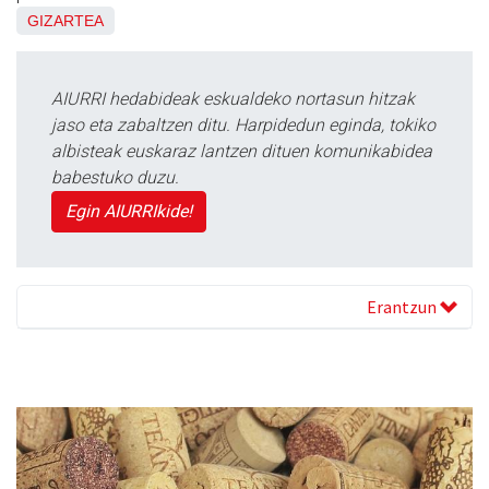
GIZARTEA
AIURRI hedabideak eskualdeko nortasun hitzak
jaso eta zabaltzen ditu. Harpidedun eginda, tokiko
albisteak euskaraz lantzen dituen komunikabidea
babestuko duzu.
Egin AIURRIkide!
Erantzun