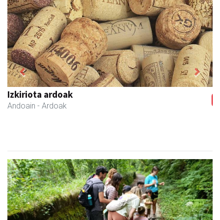
Previous
Next
Izkiriota ardoak
Andoain
- Ardoak