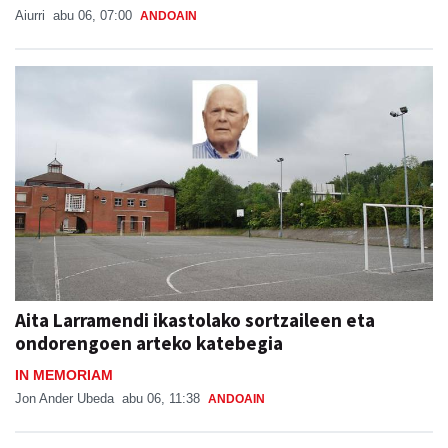
Aiurri
abu 06, 07:00
ANDOAIN
Aita Larramendi ikastolako sortzaileen eta
ondorengoen arteko katebegia
IN MEMORIAM
Jon Ander Ubeda
abu 06, 11:38
ANDOAIN