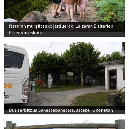
Naturan murgiltzeko jarduerak, Leizaran Bisitarien
Etxearen eskutik
Bus zerbitzua Sanestebanetara, asteburu honetan