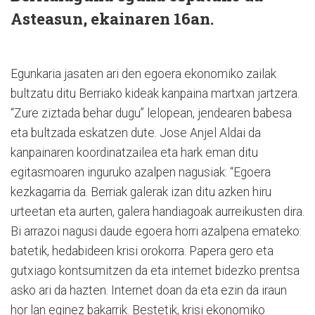
Asteasun, ekainaren 16an.
Egunkaria jasaten ari den egoera ekonomiko zailak
bultzatu ditu Berriako kideak kanpaina martxan jartzera.
“Zure ziztada behar dugu” lelopean, jendearen babesa
eta bultzada eskatzen dute. Jose Anjel Aldai da
kanpainaren koordinatzailea eta hark eman ditu
egitasmoaren inguruko azalpen nagusiak: “Egoera
kezkagarria da. Berriak galerak izan ditu azken hiru
urteetan eta aurten, galera handiagoak aurreikusten dira.
Bi arrazoi nagusi daude egoera horri azalpena emateko:
batetik, hedabideen krisi orokorra. Papera gero eta
gutxiago kontsumitzen da eta internet bidezko prentsa
asko ari da hazten. Internet doan da eta ezin da iraun
hor lan eginez bakarrik. Bestetik, krisi ekonomiko