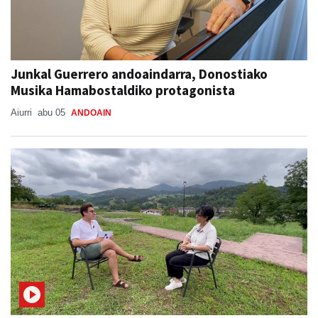
Junkal Guerrero andoaindarra, Donostiako
Musika Hamabostaldiko protagonista
Aiurri
abu 05
ANDOAIN