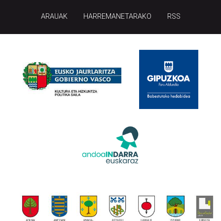
ARAUAK
HARREMANETARAKO
RSS