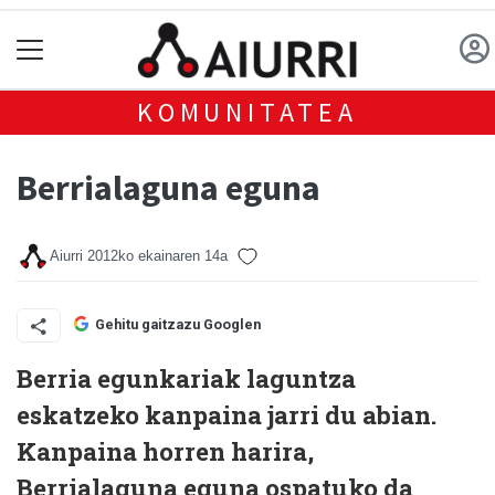
KOMUNITATEA
Berrialaguna eguna
Aiurri
2012ko ekainaren 14a
Gehitu gaitzazu Googlen
Berria egunkariak laguntza
eskatzeko kanpaina jarri du abian.
Kanpaina horren harira,
Berrialaguna eguna ospatuko da