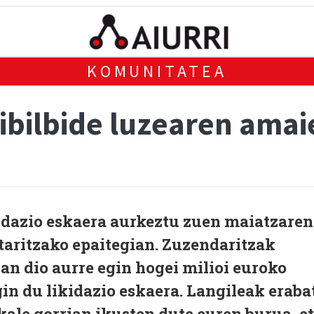
KOMUNITATEA
 ibilbide luzearen ama
kidazio eskaera aurkeztu zuen maiatzaren
taritzako epaitegian. Zuzendaritzak
zan dio aurre egin hogei milioi euroko
gin du likidazio eskaera. Langileak eraba
kale gorrian ikusten dute euren burua, e