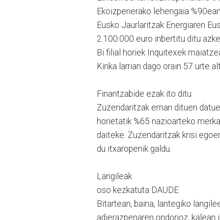
Ekoizpenerako lehengaia %90ean b
Eusko Jaurlaritzak Energiaren Eu
2.100.000 euro inbertitu ditu azke
Bi filial horiek Inquitexek maiatz
Kinka larrian dago orain 57 urte al
Finantzabide ezak ito ditu
Zuzendaritzak eman dituen datuen 
horietatik %65 nazioarteko merkat
daiteke. Zuzendaritzak krisi egoe
du itxaropenik galdu.
Langileak
oso kezkatuta DAUDE
Bitartean, baina, lantegiko langil
adierazpenaren ondorioz, kalean 