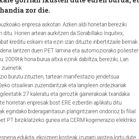
handia zor die.
ipuzkoako enpresa askotan. Azken aldi honetan bereziki
n ditu. Horien artean aurkitzen da Sorabillako Inquitex;
t kreditu eskaini eta ezin izan dituzte inbertitzaile berriak
gardena lantzen duen PET lamina eta automoziorako poliester
u. 2009tik hona burua altxa ezinik dabiltza, bereziki, Lan
 zuenetik.
zio burutu zituzten, tartean manifestazio jendetsua
eko otsailean zuzendaritzak eta langileen ordezkariak
ileetatik 27 kaleratu eta geroztik gainerakoak txandaka
rte horretan enpresak bost ERE ezberdin aplikatu ditu.
k egindako bideragarritasun plangintzaren ondorioz bi filial
opet PT birziklatzeko gunea eta CERM kogenerazio elektriko
sneria edukita, ekoizpen kosteak izugarri jaistea lortu dute.