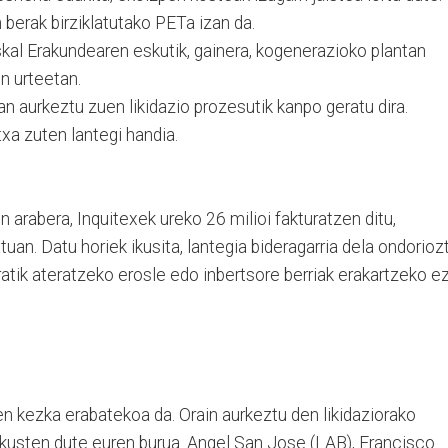
erak birziklatutako PETa izan da.
skal Erakundearen eskutik, gainera, kogenerazioko plantan
n urteetan.
ean aurkeztu zuen likidazio prozesutik kanpo geratu dira.
txa zuten lantegi handia.
arabera, Inquitexek ureko 26 milioi fakturatzen ditu,
uan. Datu horiek ikusita, lantegia bideragarria dela ondorioz
ratik ateratzeko erosle edo inbertsore berriak erakartzeko e
een kezka erabatekoa da. Orain aurkeztu den likidaziorako
ikusten dute euren burua. Angel San Jose (LAB), Francisco