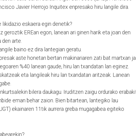
isco Javier Herrojo Inquitex enpresako hiru langile dira.
 likidazio eskaera egin denetik?
 geroztik EREan egon, lanean ari ginen harik eta joan den
 den arte.
angile baino ez dira lantegian geratu.
presak aste honetan bertan makinariaren zati bat martxan jar
ilegoaren %40 lanean gaude, hiru lan txandatan lan eginez.
skatzeak eta langileak hiru lan txandatan aritzeak. Lanean
gabe.
nkurtsalekin bilera daukagu. Iruditzen zaigu ordurako erabaki
enbide eman behar zaion. Bien bitartean, lantegiko lau
 UGT) ekainaren 11tik aurrera greba mugagabea egiteko
gabearekin?