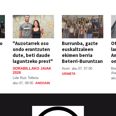
so
"Auzotarrek oso
Burrunba, gazte
Ot
ondo erantzuten
euskaltzaleen
la
dute, beti daude
ekimen berria
A
laguntzeko prest"
Beterri-Buruntzan
o
SORABILLAKO JAIAK
Aiurri
abu 07, 07:00
Be
2026
Ala
URNIETA
Lide Ruiz Telleria
abu
abu 07, 08:00
ANDOAIN