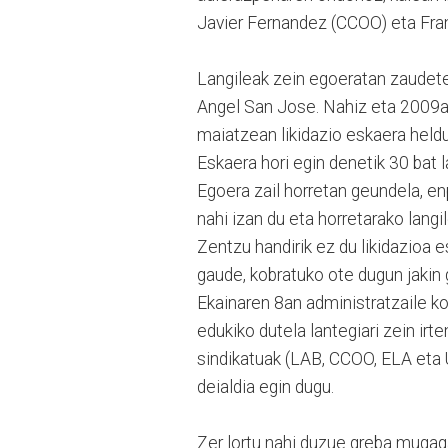
Javier Fernandez (CCOO) eta Franc
Langileak zein egoeratan zaudete
Angel San Jose. Nahiz eta 2009az
maiatzean likidazio eskaera heldu
Eskaera hori egin denetik 30 bat l
Egoera zail horretan geundela, en
nahi izan du eta horretarako lang
Zentzu handirik ez du likidazioa e
gaude, kobratuko ote dugun jakin 
Ekainaren 8an administratzaile ko
edukiko dutela lantegiari zein irt
sindikatuak (LAB, CCOO, ELA eta
deialdia egin dugu.
Zer lortu nahi duzue greba muga