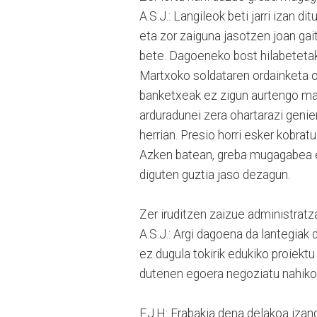
A.S.J.: Langileok beti jarri izan 
eta zor zaiguna jasotzen joan gai
bete. Dagoeneko bost hilabetetak
Martxoko soldataren ordainketa o
banketxeak ez zigun aurtengo mar
arduradunei zera ohartarazi geni
herrian. Presio horri esker kobr
Azken batean, greba mugagabea eg
diguten guztia jaso dezagun.
Zer iruditzen zaizue administratz
A.S.J.: Argi dagoena da lantegiak 
ez dugula tokirik edukiko proiektu
dutenen egoera negoziatu nahiko
F.J.H: Erabakia dena delakoa izand