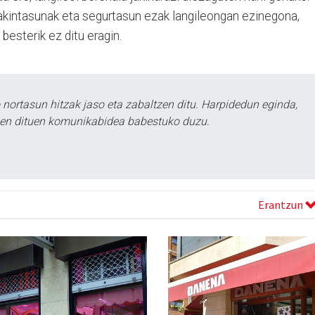
jakintasunak eta segurtasun ezak langileongan ezinegona,
besterik ez ditu eragin.
ortasun hitzak jaso eta zabaltzen ditu. Harpidedun eginda,
tzen dituen komunikabidea babestuko duzu.
Erantzun