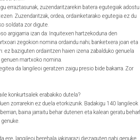
ditugu erraztasunak, zuzendaritzarekin batera egutegiak adostu
tezen. Zuzendaritzak, ordea, ordainketarako egutegia ez du
o soldata zor digute.
so argigarria izan da: Inquitexen hartzekoduna den
txoari zegokion nomina ordaindu nahi; banketxera joan eta
en: ez baziguten ordaintzen haien izena zabalduko genuela
atu genuen martxoko nomina.
itea da langileoi geratzen zaigu presio bide bakarra. Zor
aile konkurtsalek erabakiko dutela?
duen zorrarekin ez duela etorkizunik. Badakigu 140 langileok
 berrian, baina jarraitu behar dutenen eta kalean geratu beha
 genuke.
a ere, langileoi berehala jakinarazi diezaguten nahi genuke.