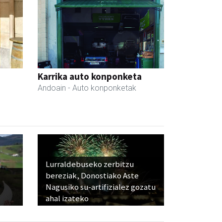
Karrika auto konponketa
Andoain
- Auto konponketak
Lurraldebuseko zerbitzu
bereziak, Donostiako Aste
Nagusiko su-artifizialez gozatu
ahal izateko