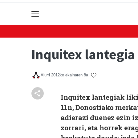
Inquitex lantegia
Aiurri
2012ko ekainaren 8a
Inquitex lantegiak li
11n, Donostiako merka
adierazi duenez ezin i
zorrari, eta horrek era
kezkatuta daude; jada 