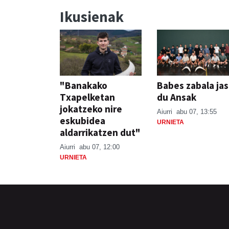
Ikusienak
"Banakako
Babes zabala ja
Txapelketan
du Ansak
jokatzeko nire
Aiurri
abu 07, 13:55
eskubidea
URNIETA
aldarrikatzen dut"
Aiurri
abu 07, 12:00
URNIETA