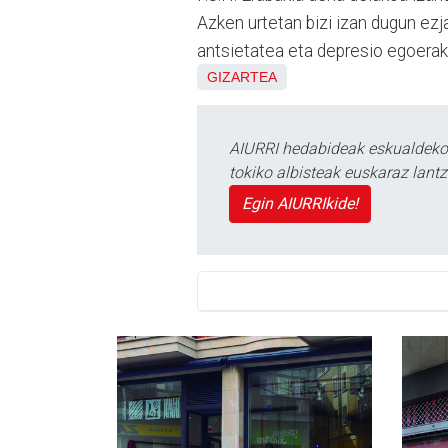
Azken urtetan bizi izan dugun ez
antsietatea eta depresio egoerak 
GIZARTEA
AIURRI hedabideak eskualdeko n
tokiko albisteak euskaraz lan
Egin AIURRIkide!