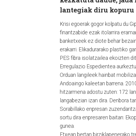
lantegiak diru kopuru 
Krisi egoerak gogor kolpatu du G
finantzabide ezak itolarrira erama
banketxeek ez diote behar bezainba
erakarri. Elikadurarako plastiko 
PES fibra isolatzailea ekoizten dit
Erregulazio Espedientea aurkeztu
Orduan langileek hainbat mobiliza
Andoaingo kaleetan barrena. 2010
hitzarmena adostu zuten: 172 lang
langabezian izan dira. Denbora ta
Sorabillako enpresan zuzendaritza
sortu dira enpresaren baitan: Ek
gunea.
Etxean bertan birziklapenerako tre