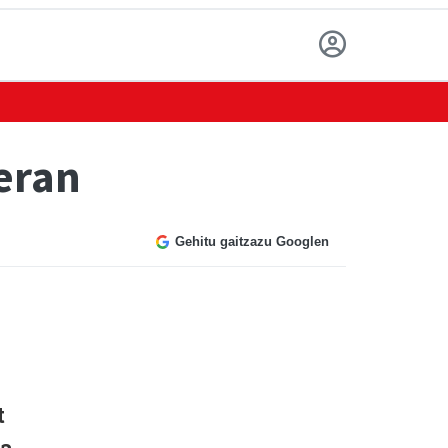
ieran
Gehitu gaitzazu Googlen
t
ta