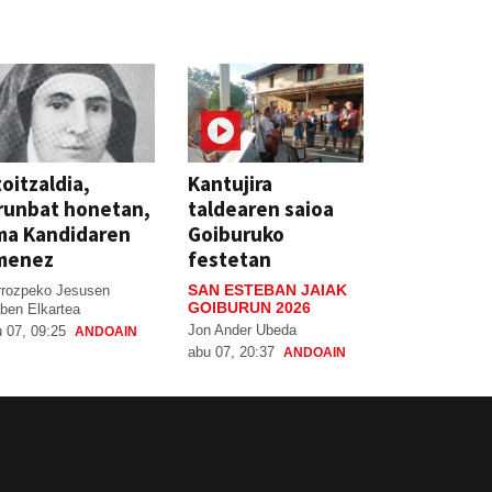
oitzaldia,
Kantujira
runbat honetan,
taldearen saioa
ma Kandidaren
Goiburuko
menez
festetan
SAN ESTEBAN JAIAK
rrozpeko Jesusen
GOIBURUN 2026
ben Elkartea
Jon Ander Ubeda
 07, 09:25
ANDOAIN
abu 07, 20:37
ANDOAIN