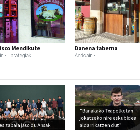
cisco Mendikute
Danena taberna
in
- Harategiak
Andoain
-
"Banakako Txapelketan
jokatzeko nire eskubidea
s zabala jaso du Ansak
aldarrikatzen dut"