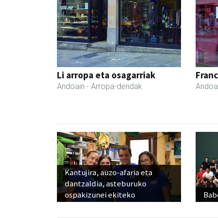
Li arropa eta osagarriak
Fran
Andoain
- Arropa-dendak
Andoa
Kantujira, auzo-afaria eta
dantzaldia, asteburuko
ospakizunei ekiteko
Babe