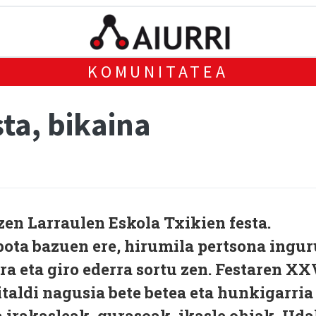
KOMUNITATEA
sta, bikaina
en Larraulen Eskola Txikien festa.
bota bazuen ere, hirumila pertsona ingur
ra eta giro ederra sortu zen. Festaren XX
taldi nagusia bete betea eta hunkigarria
a irakasleak, gurasoak, ikasle ohiak, Uda