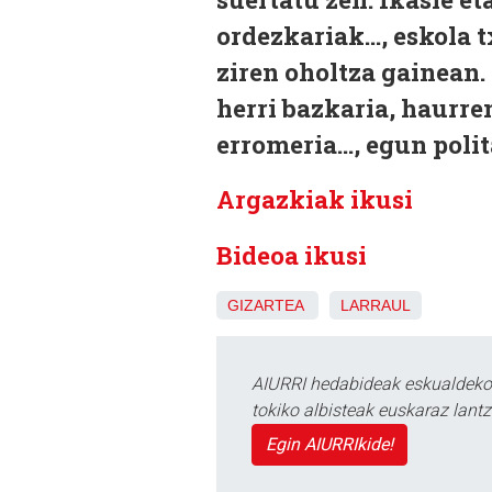
ordezkariak..., eskola 
ziren oholtza gainean. 
herri bazkaria, haurre
erromeria..., egun pol
Argazkiak ikusi
Bideoa ikusi
GIZARTEA
LARRAUL
AIURRI hedabideak eskualdeko n
tokiko albisteak euskaraz lan
Egin AIURRIkide!