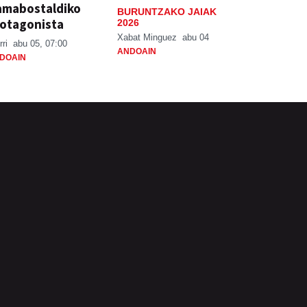
amabostaldiko
BURUNTZAKO JAIAK
otagonista
2026
Xabat Minguez
abu 04
rri
abu 05, 07:00
ANDOAIN
DOAIN