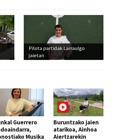
Pilota partidak Larraulgo
jaietan
nkal Guerrero
Buruntzako jaien
doaindarra,
atarikoa, Ainhoa
nostiako Musika
Aiertzarekin