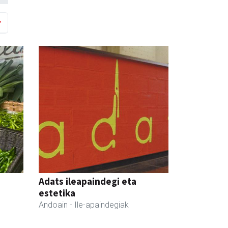
Adats ileapaindegi eta
estetika
Andoain
- Ile-apaindegiak