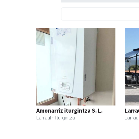
Amonarriz iturgintza S. L.
Larra
Larraul
- Iturgintza
Larrau