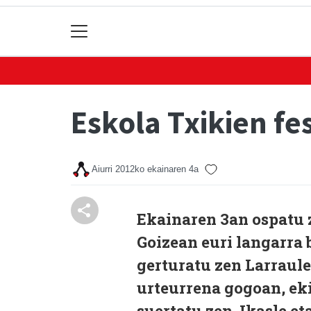
Eskola Txikien fe
Aiurri
2012ko ekainaren 4a
Ekainaren 3an ospatu z
Goizean euri langarra 
gerturatu zen Larraule
urteurrena gogoan, eki
suertatu zen. Ikasle et