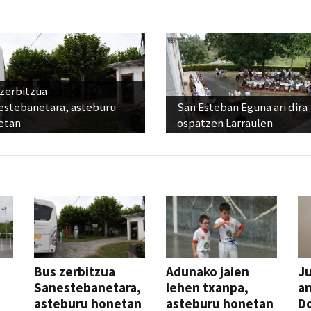
 zerbitzua
estebanetara, asteburu
San Esteban Eguna ari dira
etan
ospatzen Larraulen
Bus zerbitzua
Adunako jaien
Ju
Sanestebanetara,
lehen txanpa,
an
asteburu honetan
asteburu honetan
Do