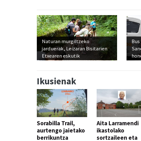
Naturan murgiltzeko
Bus
jarduerak, Leizaran Bisitarien
San
Etxearen eskutik
hon
Ikusienak
Sorabilla Trail,
Aita Larramendi
aurtengo jaietako
ikastolako
berrikuntza
sortzaileen eta