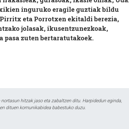
txikien inguruko eragile guztiak bildu
Pirritx eta Porrotxen ekitaldi berezia,
ntzako jolasak, ikusentzunezkoak,
ita pasa zuten bertaratutakoek.
ortasun hitzak jaso eta zabaltzen ditu. Harpidedun eginda,
tzen dituen komunikabidea babestuko duzu.