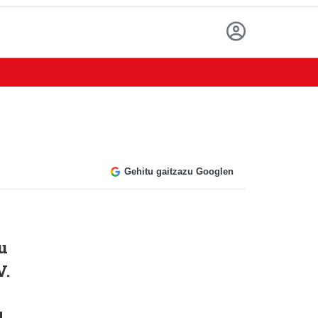
Gehitu gaitzazu Googlen
u
V.
l