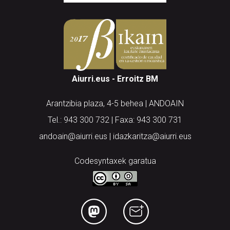
Aiurri.eus - Erroitz BM
Arantzibia plaza, 4-5 behea | ANDOAIN
Tel.: 943 300 732 | Faxa: 943 300 731
andoain@aiurri.eus | idazkaritza@aiurri.eus
Codesyntaxek garatua