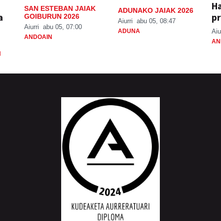
H
SAN ESTEBAN JAIAK
ADUNAKO JAIAK 2026
a
pr
GOIBURUN 2026
Aiurri
abu 05, 08:47
Aiurri
abu 05, 07:00
ADUNA
Aiu
ANDOAIN
AN
N