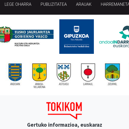
LEGE OHARRA
PUBLIZITATEA
ARAUAK
HARREMANET
Gertuko informazioa, euskaraz