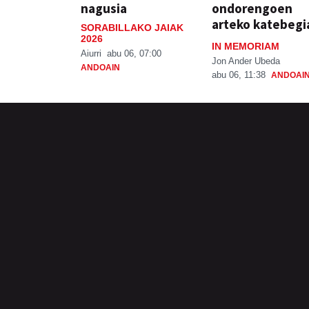
nagusia
ondorengoen
arteko katebegi
SORABILLAKO JAIAK
2026
IN MEMORIAM
Aiurri
abu 06, 07:00
Jon Ander Ubeda
ANDOAIN
abu 06, 11:38
ANDOAI