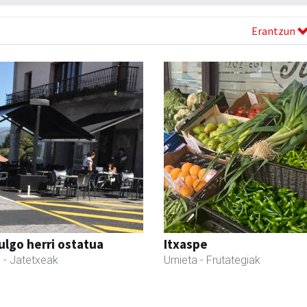
Erantzun
ulgo herri ostatua
Itxaspe
l
- Jatetxeak
Urnieta
- Frutategiak