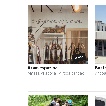
Akam espazioa
Bast
Amasa-Villabona
- Arropa-dendak
Andoa