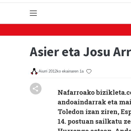
Asier eta Josu Ar
Aiurri
2012ko ekainaren 1a
Nafarroako bizikleta.c
andoaindarrak eta mai
Toledon izan ziren, Es
14. postuan sailkatu ze
Hurrengo astean, Ando