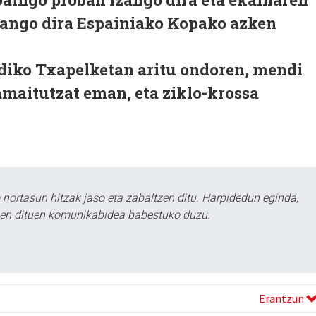
joango dira Espainiako Kopako azken
iko Txapelketan aritu ondoren, mendi
amaitutzat eman, eta ziklo-krossa
ortasun hitzak jaso eta zabaltzen ditu. Harpidedun eginda,
tzen dituen komunikabidea babestuko duzu.
Erantzun