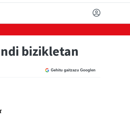
ndi bizikletan
Gehitu gaitzazu Googlen
r