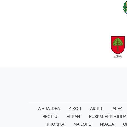
AIARALDEA
AIKOR
AIURRI
ALEA
BEGITU
ERRAN
EUSKALERRIA IRRA
KRONIKA
MAILOPE
NOAUA
O