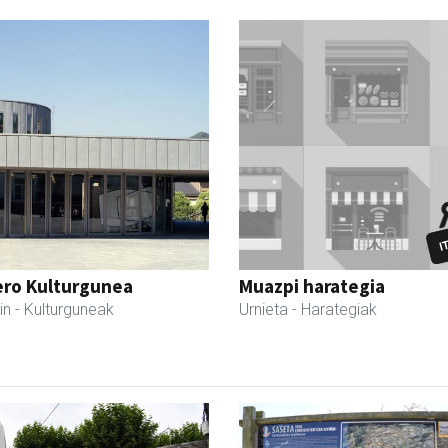
ero Kulturgunea
Muazpi harategia
in
- Kulturguneak
Urnieta
- Harategiak