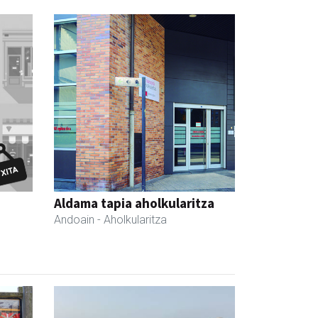
Aldama tapia aholkularitza
Andoain
- Aholkularitza