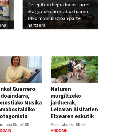
Dei egiten diegu donostiarrei
eta gipuzkoarrei abuztuaren
14ko mobilizazioan parte
ena
hartzera
nkal Guerrero
Naturan
doaindarra,
murgiltzeko
nostiako Musika
jarduerak,
amabostaldiko
Leizaran Bisitarien
otagonista
Etxearen eskutik
rri
abu 05, 07:00
Aiurri
abu 05, 08:30
DOAIN
ANDOAIN