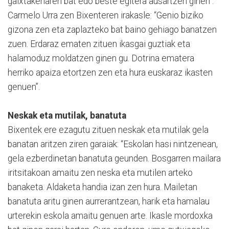
gaixtakeriaren bat edo beste egitera ausartzen ginen”.
Carmelo Urra zen Bixenteren irakasle: “Genio biziko
gizona zen eta zaplazteko bat baino gehiago banatzen
zuen. Erdaraz ematen zituen ikasgai guztiak eta
halamoduz moldatzen ginen gu. Dotrina ematera
herriko apaiza etortzen zen eta hura euskaraz ikasten
genuen”.
Neskak eta mutilak, banatuta
Bixentek ere ezagutu zituen neskak eta mutilak gela
banatan aritzen ziren garaiak: “Eskolan hasi nintzenean,
gela ezberdinetan banatuta geunden. Bosgarren mailara
iritsitakoan amaitu zen neska eta mutilen arteko
banaketa. Aldaketa handia izan zen hura. Mailetan
banatuta aritu ginen aurrerantzean, harik eta hamalau
urterekin eskola amaitu genuen arte. Ikasle mordoxka