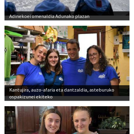
Adinekoei omenaldia Adunako plazan
Kantujira, auzo-afaria eta dantzaldia, asteburuko
ospakizunei ekiteko