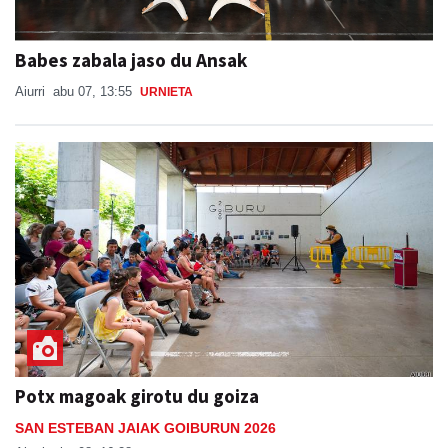
Babes zabala jaso du Ansak
Aiurri
abu 07, 13:55
URNIETA
Potx magoak girotu du goiza
SAN ESTEBAN JAIAK GOIBURUN 2026
Aiurri
abu 08, 16:28
ANDOAIN