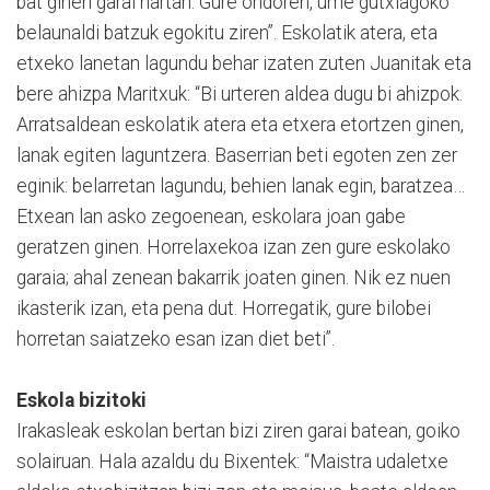
bat ginen garai hartan. Gure ondoren, ume gutxiagoko
belaunaldi batzuk egokitu ziren”. Eskolatik atera, eta
etxeko lanetan lagundu behar izaten zuten Juanitak eta
bere ahizpa Maritxuk: “Bi urteren aldea dugu bi ahizpok.
Arratsaldean eskolatik atera eta etxera etortzen ginen,
lanak egiten laguntzera. Baserrian beti egoten zen zer
eginik: belarretan lagundu, behien lanak egin, baratzea…
Etxean lan asko zegoenean, eskolara joan gabe
geratzen ginen. Horrelaxekoa izan zen gure eskolako
garaia; ahal zenean bakarrik joaten ginen. Nik ez nuen
ikasterik izan, eta pena dut. Horregatik, gure bilobei
horretan saiatzeko esan izan diet beti”.
Eskola bizitoki
Irakasleak eskolan bertan bizi ziren garai batean, goiko
solairuan. Hala azaldu du Bixentek: “Maistra udaletxe