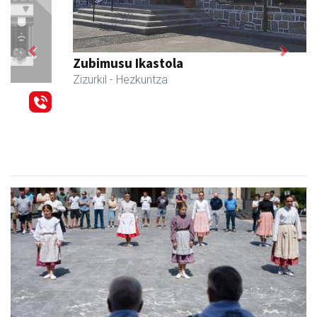
Previous
Next
Zubimusu Ikastola
Zizurkil
- Hezkuntza