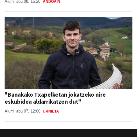
"Banakako Txapelketan jokatzeko nire
eskubidea aldarrikatzen dut"
Aiurri
abu 07, 12:00
URNIETA