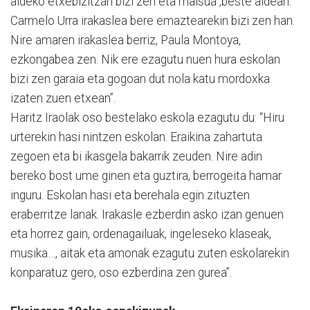
aldeko etxebizitzan bizi zen eta maisua ,beste aldean.
Carmelo Urra irakaslea bere emaztearekin bizi zen han.
Nire amaren irakaslea berriz, Paula Montoya,
ezkongabea zen. Nik ere ezagutu nuen hura eskolan
bizi zen garaia eta gogoan dut nola katu mordoxka
izaten zuen etxean”.
Haritz Iraolak oso bestelako eskola ezagutu du: “Hiru
urterekin hasi nintzen eskolan. Eraikina zahartuta
zegoen eta bi ikasgela bakarrik zeuden. Nire adin
bereko bost ume ginen eta guztira, berrogeita hamar
inguru. Eskolan hasi eta berehala egin zituzten
eraberritze lanak. Irakasle ezberdin asko izan genuen
eta horrez gain, ordenagailuak, ingeleseko klaseak,
musika…, aitak eta amonak ezagutu zuten eskolarekin
konparatuz gero, oso ezberdina zen gurea”.