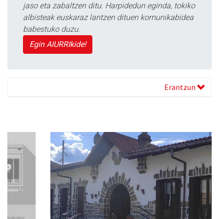
jaso eta zabaltzen ditu. Harpidedun eginda, tokiko
albisteak euskaraz lantzen dituen komunikabidea
babestuko duzu.
Egin AIURRIkide!
Erantzun