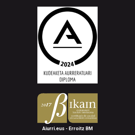
Aiurri.eus - Erroitz BM
Arantzibia plaza, 4-5 behea | ANDOAIN