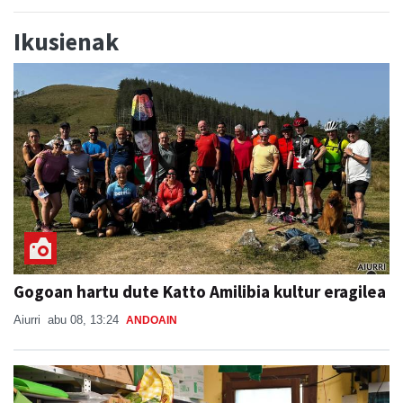
Ikusienak
Gogoan hartu dute Katto Amilibia kultur eragilea
Aiurri
abu 08, 13:24
ANDOAIN