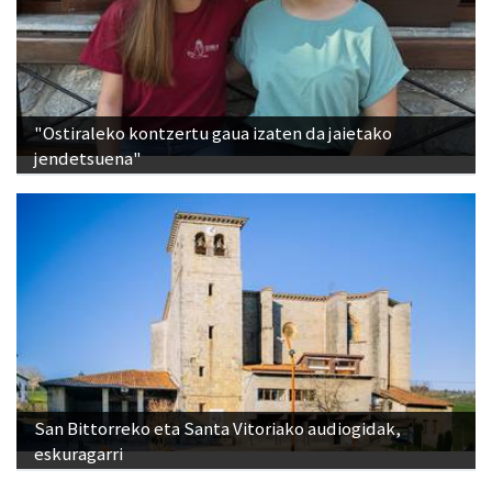
"Ostiraleko kontzertu gaua izaten da jaietako
jendetsuena"
San Bittorreko eta Santa Vitoriako audiogidak,
eskuragarri