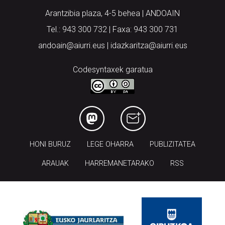
Tel.: 943 300 732 | Faxa: 943 300 731
andoain@aiurri.eus | idazkaritza@aiurri.eus
Codesyntaxek garatua
HONI BURUZ
LEGE OHARRA
PUBLIZITATEA
ARAUAK
HARREMANETARAKO
RSS