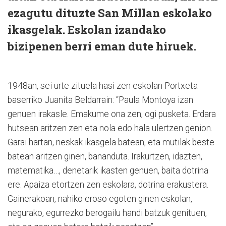
ezagutu dituzte San Millan eskolako
ikasgelak. Eskolan izandako
bizipenen berri eman dute hiruek.
1948an, sei urte zituela hasi zen eskolan Portxeta
baserriko Juanita Beldarrain: “Paula Montoya izan
genuen irakasle. Emakume ona zen, ogi pusketa. Erdara
hutsean aritzen zen eta nola edo hala ulertzen genion.
Garai hartan, neskak ikasgela batean, eta mutilak beste
batean aritzen ginen, bananduta. Irakurtzen, idazten,
matematika…, denetarik ikasten genuen, baita dotrina
ere. Apaiza etortzen zen eskolara, dotrina erakustera.
Gainerakoan, nahiko eroso egoten ginen eskolan,
negurako, egurrezko berogailu handi batzuk genituen,