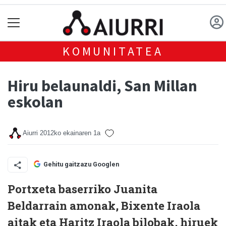
KOMUNITATEA
Hiru belaunaldi, San Millan
eskolan
Aiurri
2012ko ekainaren 1a
Gehitu gaitzazu Googlen
Portxeta baserriko Juanita
Beldarrain amonak, Bixente Iraola
aitak eta Haritz Iraola bilobak, hiruek