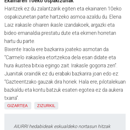
Ekainaren 10eko ospakizunak
Haritzek ez du zalantzarik egiten eta ekainaren 10eko
ospakizunetan parte hartzeko asmoa azaldu du. Elena
Laiz irakasle ohiaren ikasle izandakoek, argazki eta
bideo emanaldia prestatu dute eta ekimen horretan
hartu du parte.
Bixente Iraola ere bazkarira joateko asmotan da.
“Carmelo irakaslea etortzekoa dela esan didate eta
hura ikustea bitxia egingo zait. Irakasle gogorra zen”.
Juanitak oraindik ez du erabaki bazkarira joan edo ez:
“Gazteentzako gauzak dira horiek. Hala ere, pilotalekuan
bazkaldu eta kontu batzuk esaten egotea ez da aukera
txarra”.
GIZARTEA
ZIZURKIL
AIURRI hedabideak eskualdeko nortasun hitzak