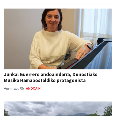
Junkal Guerrero andoaindarra, Donostiako
Musika Hamabostaldiko protagonista
Aiurri
abu 05
ANDOAIN