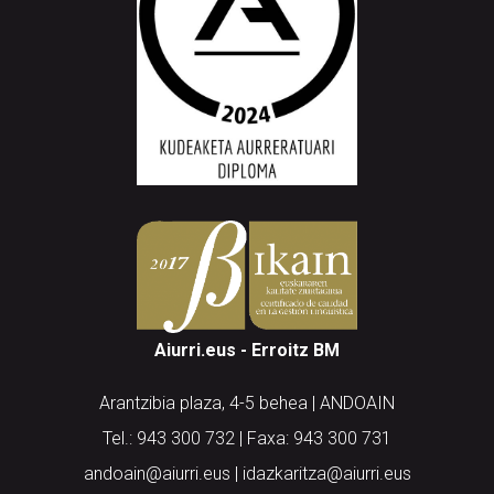
Aiurri.eus - Erroitz BM
Arantzibia plaza, 4-5 behea | ANDOAIN
Tel.: 943 300 732 | Faxa: 943 300 731
andoain@aiurri.eus | idazkaritza@aiurri.eus