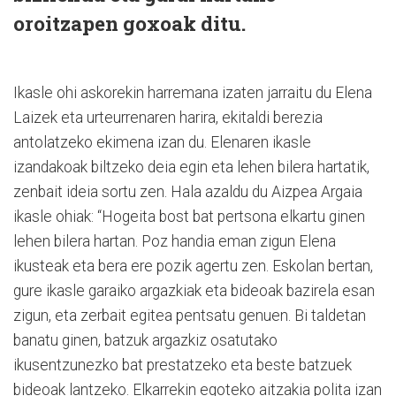
oroitzapen goxoak ditu.
Ikasle ohi askorekin harremana izaten jarraitu du Elena
Laizek eta urteurrenaren harira, ekitaldi berezia
antolatzeko ekimena izan du. Elenaren ikasle
izandakoak biltzeko deia egin eta lehen bilera hartatik,
zenbait ideia sortu zen. Hala azaldu du Aizpea Argaia
ikasle ohiak: “Hogeita bost bat pertsona elkartu ginen
lehen bilera hartan. Poz handia eman zigun Elena
ikusteak eta bera ere pozik agertu zen. Eskolan bertan,
gure ikasle garaiko argazkiak eta bideoak bazirela esan
zigun, eta zerbait egitea pentsatu genuen. Bi taldetan
banatu ginen, batzuk argazkiz osatutako
ikusentzunezko bat prestatzeko eta beste batzuek
bideoak lantzeko. Elkarrekin egoteko aitzakia polita izan