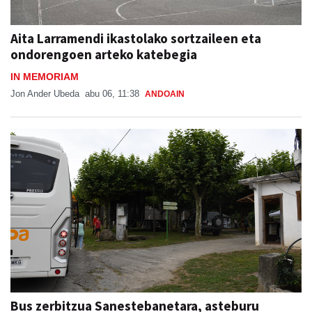
Aita Larramendi ikastolako sortzaileen eta
ondorengoen arteko katebegia
IN MEMORIAM
Jon Ander Ubeda
abu 06, 11:38
ANDOAIN
Bus zerbitzua Sanestebanetara, asteburu