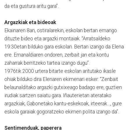
da eta gustura aritu gara”.
Argazkiak eta bideoak
Ekainaren 8an, ostiralarekin, eskolan bertan emango
dituzte bideo eta argazki montaiak. “Arratsaldeko
19:30etan bilduko gara eskolan. Bertan izango da Elena
ere. Emanaldiaren ondoren, zerbait jan eta kontu
zaharrak berritzeko tartea izango dugu”.
1976tik 2000 urtera bitarte eskolan aritutako ikasle
ohiak bilduko dira Elenaren ekimenari esker: “Zenbait
belaunalditako argazki gutxixeago badago ere, guztien
irudiak sartzen saiatu gara. Iñauterietan ateratako
argazkiak, Gabonetako kantu-eskekoak, irteerak…, gure
eskola garaiak gogoratzeko ekimen polita izango da”.
Sentimenduak, paperera