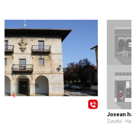
Previous
Next
Joxean harategia
Zizurkil
- Harategiak