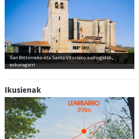
San Bittorreko eta Santa Vitoriako audiogidak,
eskuragarri
Ikusienak