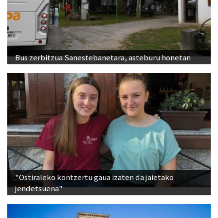
Bus zerbitzua Sanestebanetara, asteburu honetan
"Ostiraleko kontzertu gaua izaten da jaietako
jendetsuena"