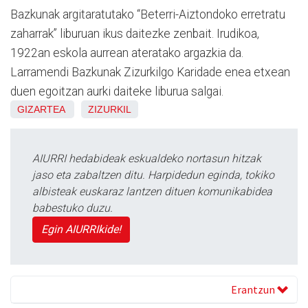
Bazkunak argitaratutako “Beterri-Aiztondoko erretratu
zaharrak” liburuan ikus daitezke zenbait. Irudikoa,
1922an eskola aurrean ateratako argazkia da.
Larramendi Bazkunak Zizurkilgo Karidade enea etxean
duen egoitzan aurki daiteke liburua salgai.
GIZARTEA
ZIZURKIL
AIURRI hedabideak eskualdeko nortasun hitzak
jaso eta zabaltzen ditu. Harpidedun eginda, tokiko
albisteak euskaraz lantzen dituen komunikabidea
babestuko duzu.
Egin AIURRIkide!
Erantzun