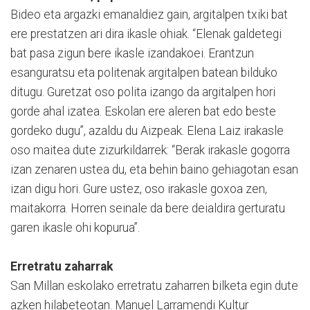
Bideo eta argazki emanaldiez gain, argitalpen txiki bat
ere prestatzen ari dira ikasle ohiak. “Elenak galdetegi
bat pasa zigun bere ikasle izandakoei. Erantzun
esanguratsu eta politenak argitalpen batean bilduko
ditugu. Guretzat oso polita izango da argitalpen hori
gorde ahal izatea. Eskolan ere aleren bat edo beste
gordeko dugu”, azaldu du Aizpeak. Elena Laiz irakasle
oso maitea dute zizurkildarrek: “Berak irakasle gogorra
izan zenaren ustea du, eta behin baino gehiagotan esan
izan digu hori. Gure ustez, oso irakasle goxoa zen,
maitakorra. Horren seinale da bere deialdira gerturatu
garen ikasle ohi kopurua”.
Erretratu zaharrak
San Millan eskolako erretratu zaharren bilketa egin dute
azken hilabeteotan. Manuel Larramendi Kultur