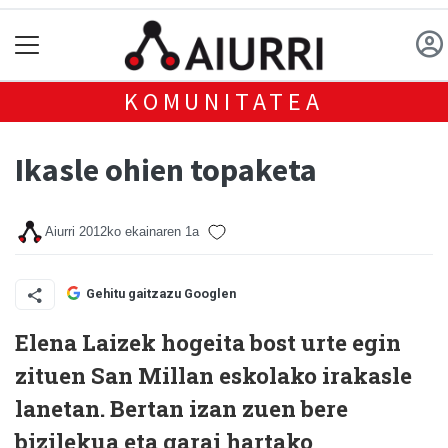
KOMUNITATEA
Ikasle ohien topaketa
Aiurri
2012ko ekainaren 1a
Gehitu gaitzazu Googlen
Elena Laizek hogeita bost urte egin
zituen San Millan eskolako irakasle
lanetan. Bertan izan zuen bere
bizilekua eta garai hartako