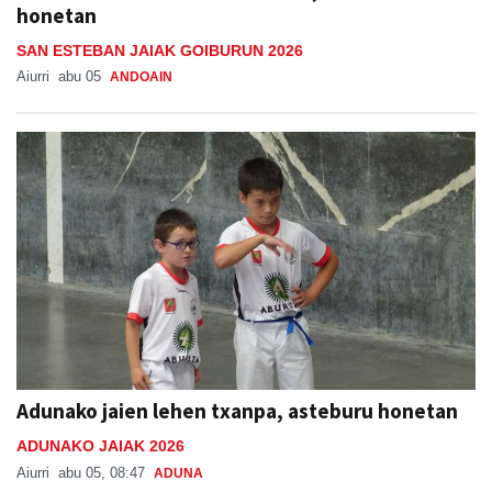
honetan
SAN ESTEBAN JAIAK GOIBURUN 2026
Aiurri
abu 05
ANDOAIN
Adunako jaien lehen txanpa, asteburu honetan
ADUNAKO JAIAK 2026
Aiurri
abu 05, 08:47
ADUNA