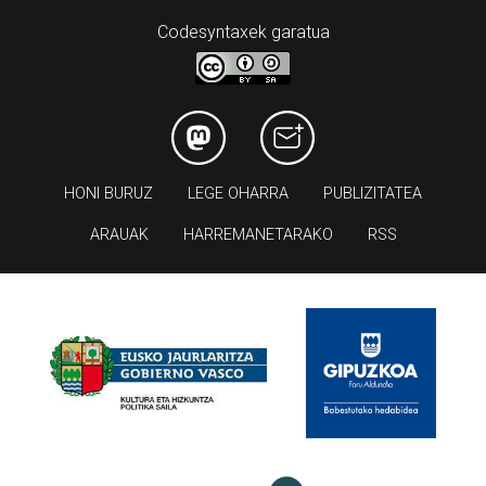
Codesyntaxek garatua
HONI BURUZ
LEGE OHARRA
PUBLIZITATEA
ARAUAK
HARREMANETARAKO
RSS