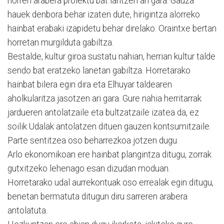
horren arabera proiektu bat lantzen ari gara. Gauza
hauek denbora behar izaten dute, hirigintza alorreko
hainbat erabaki izapidetu behar direlako. Oraintxe bertan
horretan murgilduta gabiltza.
Bestalde, kultur giroa sustatu nahian, herrian kultur talde
sendo bat eratzeko lanetan gabiltza. Horretarako
hainbat bilera egin dira eta Elhuyar taldearen
aholkularitza jasotzen ari gara. Gure nahia herritarrak
jardueren antolatzaile eta bultzatzaile izatea da, ez
soilik Udalak antolatzen dituen gauzen kontsumitzaile.
Parte sentitzea oso beharrezkoa jotzen dugu.
Arlo ekonomikoan ere hainbat plangintza ditugu, zorrak
gutxitzeko lehenago esan dizudan moduan.
Horretarako udal aurrekontuak oso errealak egin ditugu,
benetan bermatuta ditugun diru sarreren arabera
antolatuta.