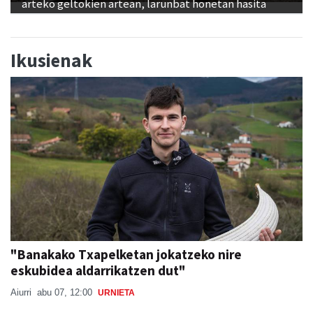
arteko geltokien artean, larunbat honetan hasita
Ikusienak
"Banakako Txapelketan jokatzeko nire
eskubidea aldarrikatzen dut"
Aiurri
abu 07, 12:00
URNIETA