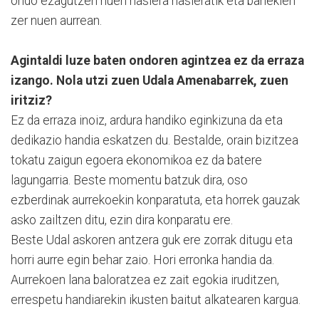
ondo ezagutzen nuen hasiera hasieratik eta banekien
zer nuen aurrean.
Agintaldi luze baten ondoren agintzea ez da erraza
izango. Nola utzi zuen Udala Amenabarrek, zuen
iritziz?
Ez da erraza inoiz, ardura handiko eginkizuna da eta
dedikazio handia eskatzen du. Bestalde, orain bizitzea
tokatu zaigun egoera ekonomikoa ez da batere
lagungarria. Beste momentu batzuk dira, oso
ezberdinak aurrekoekin konparatuta, eta horrek gauzak
asko zailtzen ditu, ezin dira konparatu ere.
Beste Udal askoren antzera guk ere zorrak ditugu eta
horri aurre egin behar zaio. Hori erronka handia da.
Aurrekoen lana baloratzea ez zait egokia iruditzen,
errespetu handiarekin ikusten baitut alkatearen kargua.