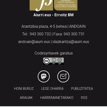
Aiurri.eus - Erroitz BM
Arantzibia plaza, 4-5 behea | ANDOAIN
Tel.: 943 300 732 | Faxa: 943 300 731
andoain@aiurri.eus | idazkaritza@aiurri.eus
Codesyntaxek garatua
HONI BURUZ
LEGE OHARRA
PUBLIZITATEA
ARAUAK
HARREMANETARAKO
RSS