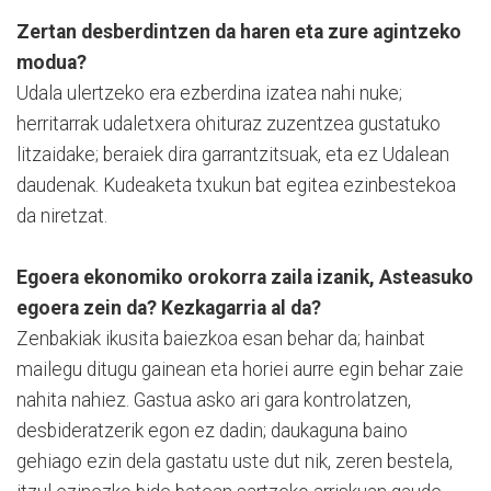
Zertan desberdintzen da haren eta zure agintzeko
modua?
Udala ulertzeko era ezberdina izatea nahi nuke;
herritarrak udaletxera ohituraz zuzentzea gustatuko
litzaidake; beraiek dira garrantzitsuak, eta ez Udalean
daudenak. Kudeaketa txukun bat egitea ezinbestekoa
da niretzat.
Egoera ekonomiko orokorra zaila izanik, Asteasuko
egoera zein da? Kezkagarria al da?
Zenbakiak ikusita baiezkoa esan behar da; hainbat
mailegu ditugu gainean eta horiei aurre egin behar zaie
nahita nahiez. Gastua asko ari gara kontrolatzen,
desbideratzerik egon ez dadin; daukaguna baino
gehiago ezin dela gastatu uste dut nik, zeren bestela,