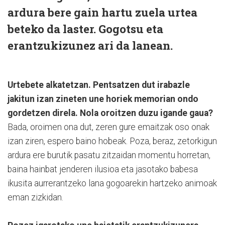
ardura bere gain hartu zuela urtea
beteko da laster. Gogotsu eta
erantzukizunez ari da lanean.
Urtebete alkatetzan. Pentsatzen dut irabazle
jakitun izan zineten une horiek memorian ondo
gordetzen direla. Nola oroitzen duzu igande gaua?
Bada, oroimen ona dut, zeren gure emaitzak oso onak
izan ziren, espero baino hobeak. Poza, beraz, zetorkigun
ardura ere burutik pasatu zitzaidan momentu horretan,
baina hainbat jenderen ilusioa eta jasotako babesa
ikusita aurrerantzeko lana gogoarekin hartzeko animoak
eman zizkidan.