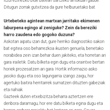
itzul ezinezko bide batean sartzeko arriskuan gaude.
Ditugun zorrak gutxitzea da gure helburuetako bat.
Urtebeteko agintean martxan jarritako ekimenen
laburpena egingo al zeniguke? Zein da bereziki
harro zaudena edo gogoko duzuna?
Askotan aipatu izan dut, gure herriko diagnostiko sakon
bat egitea oso beharrezkoa ikusten genuela, benetako
norabidea zein izan behar duen jakiteko, eta horretan ari
gara irailetik. Datu bilketa egin dugu eta oraintxe bertan
horiek prozesatzen ari gara. Hortik informazio asko
jasoko dugu eta oso lagungarria izango zaigu, hor
agertuko baitira herritarrek sumatzen dituzten gabeziak
eta nahiak.
Gazteek duten etxebizitza beharra aztertzen ere
denbora daramagu; hor ere datu bilketa egina dugu eta