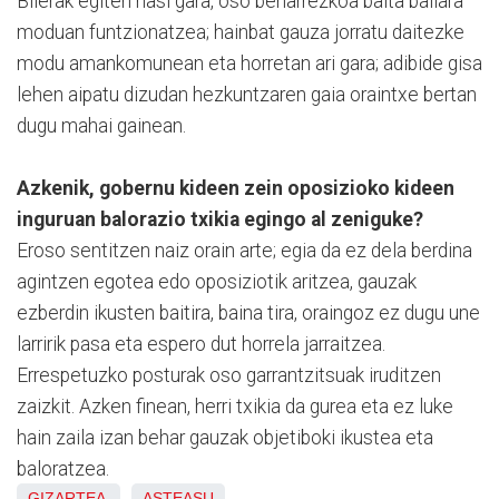
Bilerak egiten hasi gara, oso beharrezkoa baita bailara
moduan funtzionatzea; hainbat gauza jorratu daitezke
modu amankomunean eta horretan ari gara; adibide gisa
lehen aipatu dizudan hezkuntzaren gaia oraintxe bertan
dugu mahai gainean.
Azkenik, gobernu kideen zein oposizioko kideen
inguruan balorazio txikia egingo al zeniguke?
Eroso sentitzen naiz orain arte; egia da ez dela berdina
agintzen egotea edo oposiziotik aritzea, gauzak
ezberdin ikusten baitira, baina tira, oraingoz ez dugu une
larririk pasa eta espero dut horrela jarraitzea.
Errespetuzko posturak oso garrantzitsuak iruditzen
zaizkit. Azken finean, herri txikia da gurea eta ez luke
hain zaila izan behar gauzak objetiboki ikustea eta
baloratzea.
GIZARTEA
ASTEASU