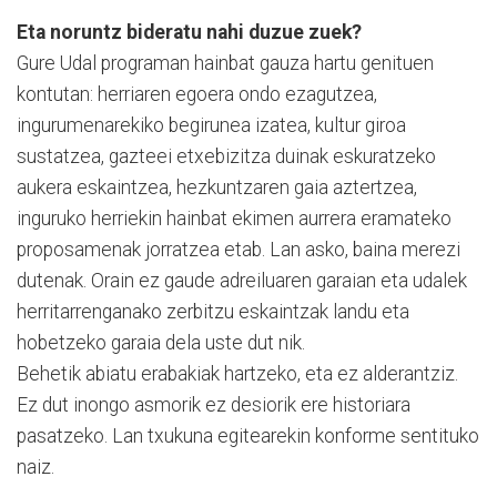
Eta noruntz bideratu nahi duzue zuek?
Gure Udal programan hainbat gauza hartu genituen
kontutan: herriaren egoera ondo ezagutzea,
ingurumenarekiko begirunea izatea, kultur giroa
sustatzea, gazteei etxebizitza duinak eskuratzeko
aukera eskaintzea, hezkuntzaren gaia aztertzea,
inguruko herriekin hainbat ekimen aurrera eramateko
proposamenak jorratzea etab. Lan asko, baina merezi
dutenak. Orain ez gaude adreiluaren garaian eta udalek
herritarrenganako zerbitzu eskaintzak landu eta
hobetzeko garaia dela uste dut nik.
Behetik abiatu erabakiak hartzeko, eta ez alderantziz.
Ez dut inongo asmorik ez desiorik ere historiara
pasatzeko. Lan txukuna egitearekin konforme sentituko
naiz.