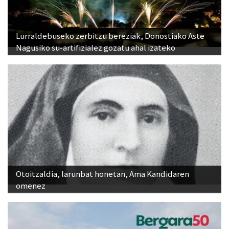
Lurraldebuseko zerbitzu bereziak, Donostiako Aste
Nagusiko su-artifizialez gozatu ahal izateko
Otoitzaldia, larunbat honetan, Ama Kandidaren
omenez