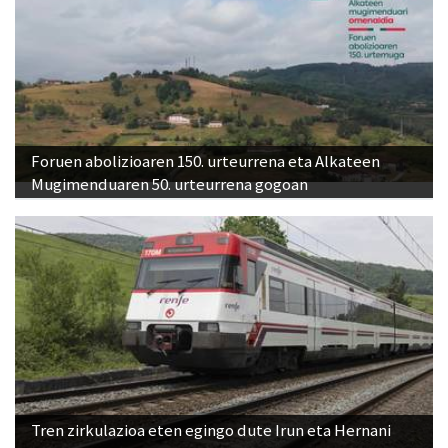
Foruen abolizioaren 150. urteurrena eta Alkateen
Mugimenduaren 50. urteurrena gogoan
Tren zirkulazioa eten egingo dute Irun eta Hernani