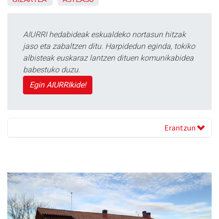
AIURRI hedabideak eskualdeko nortasun hitzak
jaso eta zabaltzen ditu. Harpidedun eginda, tokiko
albisteak euskaraz lantzen dituen komunikabidea
babestuko duzu.
Egin AIURRIkide!
Erantzun