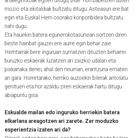
ahalegintxoak egiten ditugu, bide hori babesten duten
mozio eta ekitaldiak bultzatu ditugu: Asteasun ere bat
egin eta Euskal Herri osorako konponbidea bultzatu
nahi dugu.
Eta hauekin batera egunerokotasunean sortzen diren
beste hainbat gauzei ere aurre egin behar zaie.
Herritarrak bere inguruan sumatzen dituzten beharrei
buruzko eskaerak luzatzen ari zaizkio udalari eta
pixkanaka denei, ahal den neurrian, erantzuna ematen
ari gara. Horretarako, herriko auzoekin bilerak antolatu
genituen eta hor azaldu ziren eskaerak hartu ditugu
abiapuntu gisa.
Eskualde mailan edo inguruko herriekin batera
elkarlana areagotzen ari zarete. Zer moduzko
esperientzia izaten ari da?