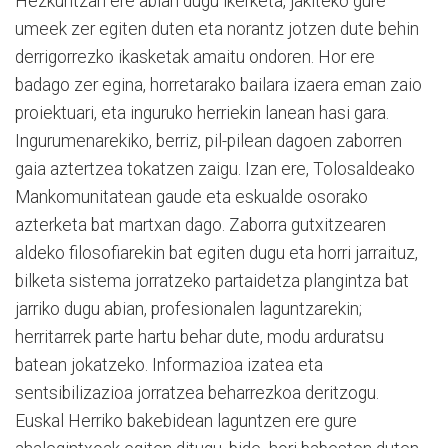
Hezkuntzan ere abian dugu ikerketa, jakiteko gure
umeek zer egiten duten eta norantz jotzen dute behin
derrigorrezko ikasketak amaitu ondoren. Hor ere
badago zer egina, horretarako bailara izaera eman zaio
proiektuari, eta inguruko herriekin lanean hasi gara.
Ingurumenarekiko, berriz, pil-pilean dagoen zaborren
gaia aztertzea tokatzen zaigu. Izan ere, Tolosaldeako
Mankomunitatean gaude eta eskualde osorako
azterketa bat martxan dago. Zaborra gutxitzearen
aldeko filosofiarekin bat egiten dugu eta horri jarraituz,
bilketa sistema jorratzeko partaidetza plangintza bat
jarriko dugu abian, profesionalen laguntzarekin;
herritarrek parte hartu behar dute, modu arduratsu
batean jokatzeko. Informazioa izatea eta
sentsibilizazioa jorratzea beharrezkoa deritzogu.
Euskal Herriko bakebidean laguntzen ere gure