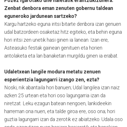
Pozez igarotako une haietatik erantzukizunera.
Zenbat denbora eman zenuten gobernu taldean
eguneroko jardunean sartzeko?
Kargu hartzeko eguna iritsi bitarte denbora izan genuen
udal batzordeen osaketaz hitz egiteko, eta behin eguna
hori iritsi zen unetik hasi ginen ia lanean. Izan ere,
Asteasuko festak gainean genituen eta horien
antolaketa eta lan banaketan murgildu ginen ia erabat.
Udaletxean langile modura metatu zenuen
esperientzia lagungarri izango zen, ezta?
Noski, nik abantaila hori banuen; Udal langilea izan naiz
azken 25 urtean eta hori oso lagungarria izan da
niretzat. Leku ezagun batean nengoen, lankideekin
harreman ona nuen, eta talde giroa ere, oso ona; hori
guztia lagungarri izan da zerotik ez abiatzeko. Udala oso