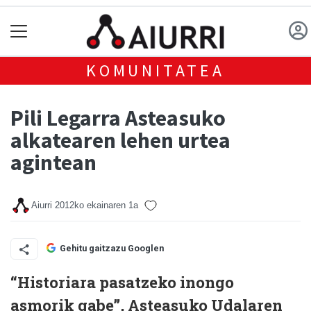
KOMUNITATEA
Pili Legarra Asteasuko
alkatearen lehen urtea
agintean
Aiurri
2012ko ekainaren 1a
Gehitu gaitzazu Googlen
“Historiara pasatzeko inongo
asmorik gabe”, Asteasuko Udalaren