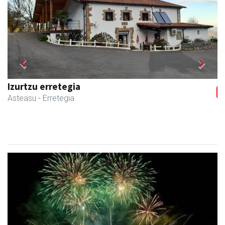
Previous
Next
Izurtzu erretegia
Asteasu
- Erretegia