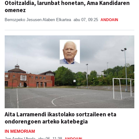
Otoitzaldia, larunbat honetan, Ama Kandidaren
omenez
Berrozpeko Jesusen Alaben Elkartea
abu 07, 09:25
ANDOAIN
Aita Larramendi ikastolako sortzaileen eta
ondorengoen arteko katebegia
IN MEMORIAM
Jon Ander Ubeda
abu 06, 11:38
ANDOAIN