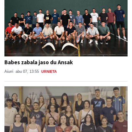
Babes zabala jaso du Ansak
Aiurri
abu 07, 13:55
URNIETA