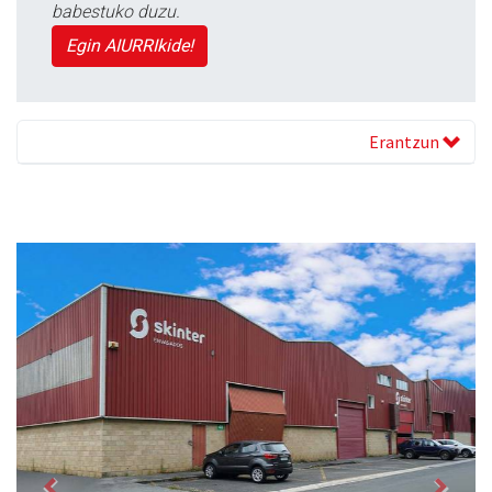
babestuko duzu.
Egin AIURRIkide!
Erantzun