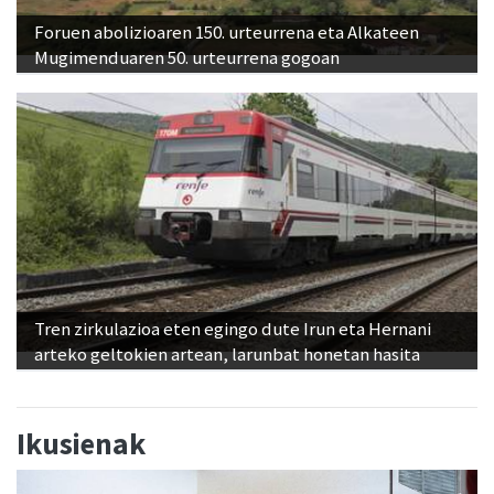
Foruen abolizioaren 150. urteurrena eta Alkateen
Mugimenduaren 50. urteurrena gogoan
Tren zirkulazioa eten egingo dute Irun eta Hernani
arteko geltokien artean, larunbat honetan hasita
Ikusienak