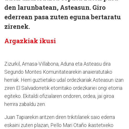
den larunbatean, Asteasun. Giro
ederrean pasa zuten eguna bertaratu
zirenek.
Argazkiak ikusi
Zizurkil, Amasa-Villabona, Aduna eta Asteasu dira
Segundo Montes Komunitatearekin anaieratutako
herriak. Herri guztietako udal ordezkariak Asteasun izan
ziren El Salvadorretik etorritako ordezkariei ongi etorria
egiteko. Ekitaldi ofizialaren ondoren, ordea, jai giroa
herrira zabaldu zen.
Juan Tapiarekin aritzen diren trikitilariek saio ederra
eskaini zuten plazan, Pello Mari Otaño ikastetxeko