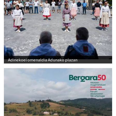
Adinekoei omenaldia Adunako plazan