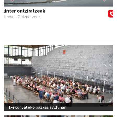
Previous
Next
Izurtzu erretegia
Asteasu
- Erretegia
Txekor Jateko bazkaria Adunan