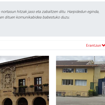
ortasun hitzak jaso eta zabaltzen ditu. Harpidedun eginda,
tzen dituen komunikabidea babestuko duzu.
Erantzun