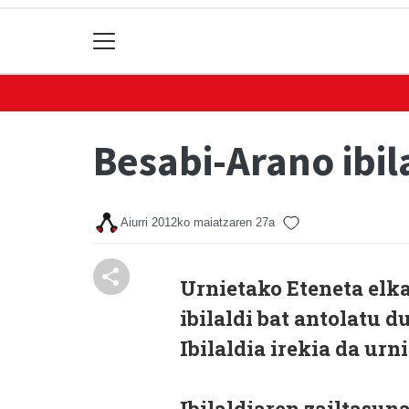
Besabi-Arano ibil
Aiurri
2012ko maiatzaren 27a
Urnietako Eteneta elk
ibilaldi bat antolatu 
Ibilaldia irekia da urn
Ibilaldiaren zailtasuna