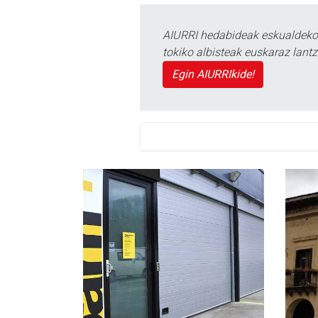
AIURRI hedabideak eskualdeko n
tokiko albisteak euskaraz lan
Egin AIURRIkide!