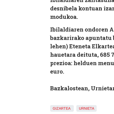
desnibela kontuan izan
modukoa.
Ibilaldiaren ondoren 
bazkarirako apuntatu 
lehen) Eteneta Elkarte
hauetara deituta, 685 
prezioa: helduen menu
euro.
Bazkalostean, Urnietar
GIZARTEA
URNIETA