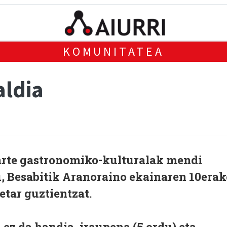
KOMUNITATEA
aldia
arte gastronomiko-kulturalak mendi
du, Besabitik Aranoraino ekainaren 10erak
ietar guztientzat.
 ez da handia, iraupena (5 ordu) eta