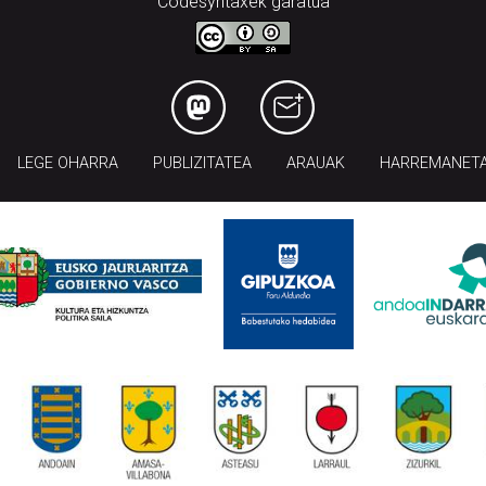
Codesyntaxek garatua
LEGE OHARRA
PUBLIZITATEA
ARAUAK
HARREMANET