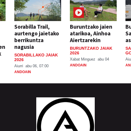
Sorabilla Trail,
Buruntzako jaien
Bu
aurtengo jaietako
atarikoa, Ainhoa
S
berrikuntza
Aiertzarekin
a
ien
nagusia
BURUNTZAKO JAIAK
SA
k
2026
GO
SORABILLAKO JAIAK
Xabat Minguez
abu 04
Aiu
2026
ANDOAIN
AN
Aiurri
abu 06, 07:00
ANDOAIN