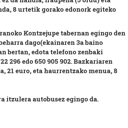
da, 8 urtetik gorako edonork egiteko
Aranoko Kontzejupe tabernan egingo den
beharra dago(ekainaren 3a baino
an bertan, edota telefono zenbaki
722 296 edo 650 905 902. Bazkariaren
a, 21 euro, eta haurrentzako menua, 8
a itzulera autobusez egingo da.