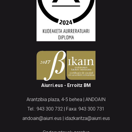
Aiurri.eus - Erroitz BM
Arantzibia plaza, 4-5 behea | ANDOAIN
Tel.: 943 300 732 | Faxa: 943 300 731
andoain@aiurri.eus | idazkaritza@aiurri.eus