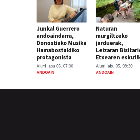
Junkal Guerrero
Naturan
andoaindarra,
murgiltzeko
Donostiako Musika
jarduerak,
Hamabostaldiko
Leizaran Bisitar
protagonista
Etxearen eskuti
Aiurri
abu 05, 07:00
Aiurri
abu 05, 08:30
ANDOAIN
ANDOAIN