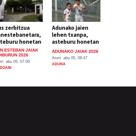
s zerbitzua
Adunako jaien
anestebanetara,
lehen txanpa,
steburu honetan
asteburu honetan
N ESTEBAN JAIAK
ADUNAKO JAIAK 2026
IBURUN 2026
Aiurri
abu 05, 08:47
rri
abu 05, 07:00
ADUNA
DOAIN