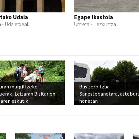
tako Udala
Egape Ikastola
a
- Udaletxeak
Urnieta
- Hezkuntza
uran murgiltzeko
Bus zerbitzua
uerak, Leizaran Bisitarien
Sanestebanetara, astebur
earen eskutik
honetan