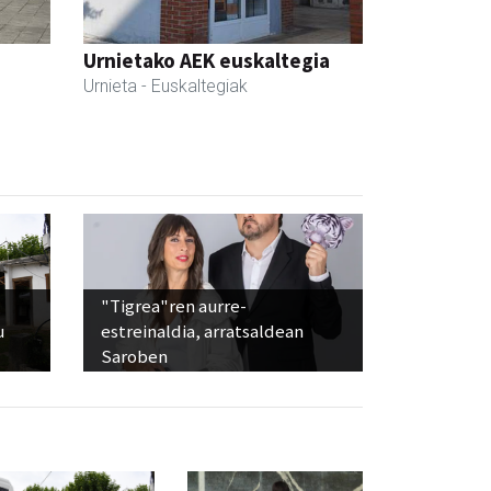
Urnietako AEK euskaltegia
Urnieta
- Euskaltegiak
"Tigrea"ren aurre-
u
estreinaldia, arratsaldean
Saroben