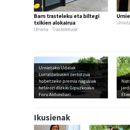
Barn trasteleku eta biltegi
Urnie
txikien alokairua
Urniet
Urnieta
- Trastelekuak
Urnietako Udalak
Lurraldebusen zerbitzua
hobetzeko premia nagusiak
Nat
helarazi dizkio Gipuzkoako
jard
Foru Aldundiari
Etx
Ikusienak