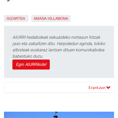
GIZARTEA
AMASA-VILLABONA
AIURRI hedabideak eskualdeko nortasun hitzak
jaso eta zabaltzen ditu. Harpidedun eginda, tokiko
albisteak euskaraz lantzen dituen komunikabidea
babestuko duzu.
Egin AIURRIkide!
Erantzun