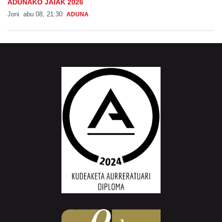
ADUNAKO JAIAK 2026
Joni
abu 08, 21:30
ADUNA