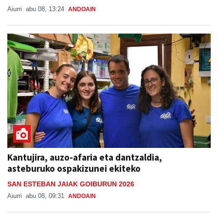
Aiurri
abu 08, 13:24
ANDOAIN
Kantujira, auzo-afaria eta dantzaldia,
asteburuko ospakizunei ekiteko
SAN ESTEBAN JAIAK GOIBURUN 2026
Aiurri
abu 08, 09:31
ANDOAIN