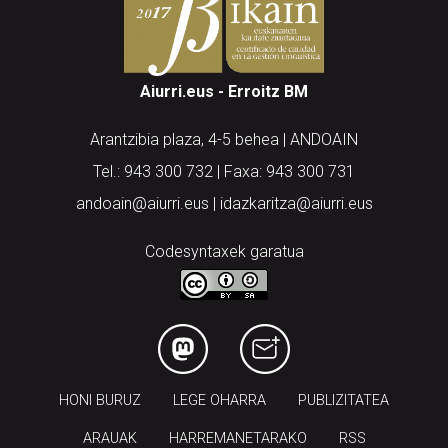
Aiurri.eus - Erroitz BM
Arantzibia plaza, 4-5 behea | ANDOAIN
Tel.: 943 300 732 | Faxa: 943 300 731
andoain@aiurri.eus | idazkaritza@aiurri.eus
Codesyntaxek garatua
HONI BURUZ
LEGE OHARRA
PUBLIZITATEA
ARAUAK
HARREMANETARAKO
RSS