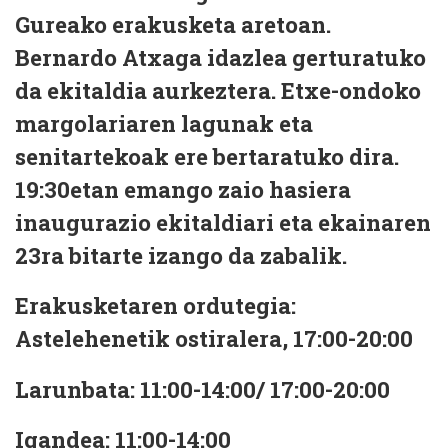
Gureako erakusketa aretoan.
Bernardo Atxaga idazlea gerturatuko
da ekitaldia aurkeztera. Etxe-ondoko
margolariaren lagunak eta
senitartekoak ere bertaratuko dira.
19:30etan emango zaio hasiera
inaugurazio ekitaldiari eta ekainaren
23ra bitarte izango da zabalik.
Erakusketaren ordutegia:
Astelehenetik ostiralera, 17:00-20:00
Larunbata: 11:00-14:00/ 17:00-20:00
Igandea: 11:00-14:00