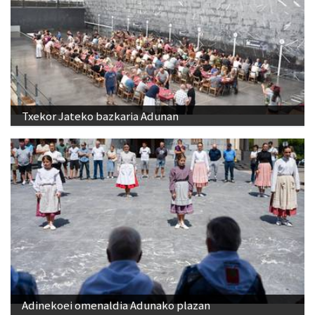
Txekor Jateko bazkaria Adunan
Adinekoei omenaldia Adunako plazan