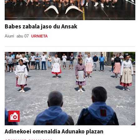
Babes zabala jaso du Ansak
Aiurri
abu 07
URNIETA
Adinekoei omenaldia Adunako plazan