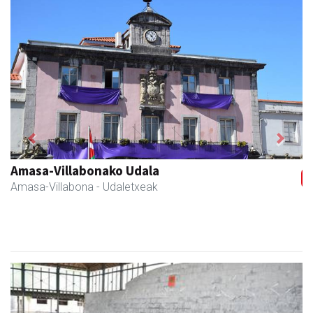
Previous
Next
Amasa-Villabonako Udala
Amasa-Villabona
- Udaletxeak