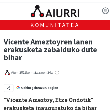
KOMUNITATEA
Vicente Ameztoyren lanen
erakusketa zabalduko dute
bihar
Aiurri
2012ko maiatzaren 24a
Gehitu gaitzazu Googlen
"Vicente Ameztoy, Etxe Ondotik"
erakusketa inauguratuko da bihar