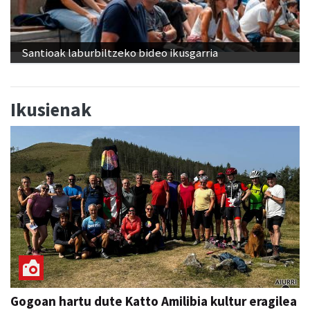
Santioak laburbiltzeko bideo ikusgarria
Ikusienak
Gogoan hartu dute Katto Amilibia kultur eragilea