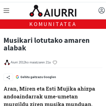
KOMUNITATEA
Musikari lotutako amaren
alabak
Aiurri
2012ko maiatzaren 21a
Gehitu gaitzazu Googlen
Aran, Miren eta Esti Mujika ahizpa
andoaindarrak ume-umetan
murgildu ziren musika munduan.