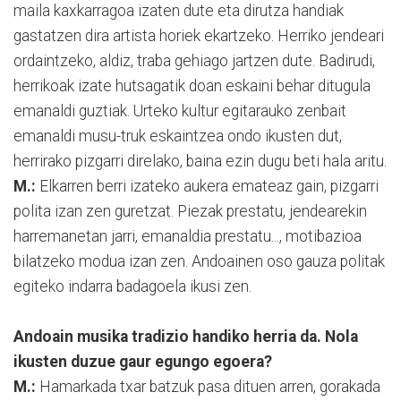
maila kaxkarragoa izaten dute eta dirutza handiak
gastatzen dira artista horiek ekartzeko. Herriko jendeari
ordaintzeko, aldiz, traba gehiago jartzen dute. Badirudi,
herrikoak izate hutsagatik doan eskaini behar ditugula
emanaldi guztiak. Urteko kultur egitarauko zenbait
emanaldi musu-truk eskaintzea ondo ikusten dut,
herrirako pizgarri direlako, baina ezin dugu beti hala aritu.
M.:
Elkarren berri izateko aukera emateaz gain, pizgarri
polita izan zen guretzat. Piezak prestatu, jendearekin
harremanetan jarri, emanaldia prestatu..., motibazioa
bilatzeko modua izan zen. Andoainen oso gauza politak
egiteko indarra badagoela ikusi zen.
Andoain musika tradizio handiko herria da. Nola
ikusten duzue gaur egungo egoera?
M.:
Hamarkada txar batzuk pasa dituen arren, gorakada