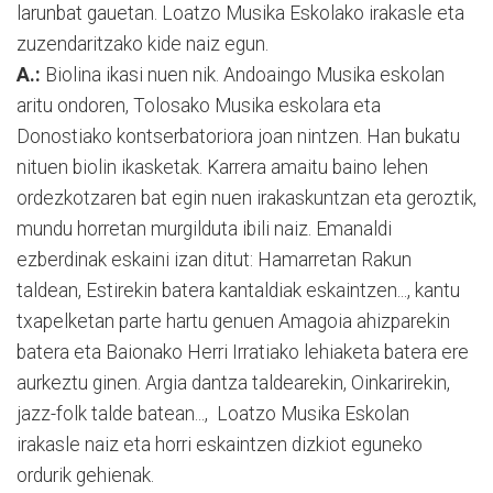
larunbat gauetan. Loatzo Musika Eskolako irakasle eta
zuzendaritzako kide naiz egun.
A.:
Biolina ikasi nuen nik. Andoaingo Musika eskolan
aritu ondoren, Tolosako Musika eskolara eta
Donostiako kontserbatoriora joan nintzen. Han bukatu
nituen biolin ikasketak. Karrera amaitu baino lehen
ordezkotzaren bat egin nuen irakaskuntzan eta geroztik,
mundu horretan murgilduta ibili naiz. Emanaldi
ezberdinak eskaini izan ditut: Hamarretan Rakun
taldean, Estirekin batera kantaldiak eskaintzen..., kantu
txapelketan parte hartu genuen Amagoia ahizparekin
batera eta Baionako Herri Irratiako lehiaketa batera ere
aurkeztu ginen. Argia dantza taldearekin, Oinkarirekin,
jazz-folk talde batean..., Loatzo Musika Eskolan
irakasle naiz eta horri eskaintzen dizkiot eguneko
ordurik gehienak.