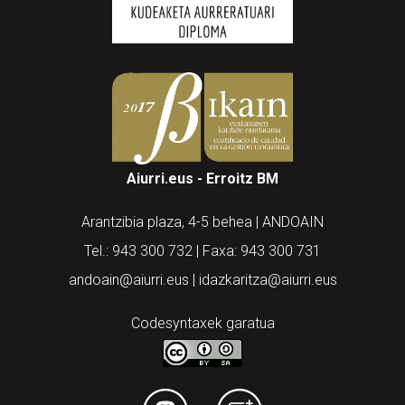
Aiurri.eus - Erroitz BM
Arantzibia plaza, 4-5 behea | ANDOAIN
Tel.: 943 300 732 | Faxa: 943 300 731
andoain@aiurri.eus | idazkaritza@aiurri.eus
Codesyntaxek garatua