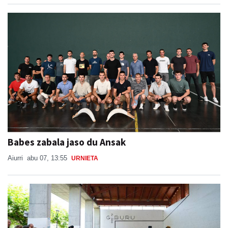
Babes zabala jaso du Ansak
Aiurri
abu 07, 13:55
URNIETA