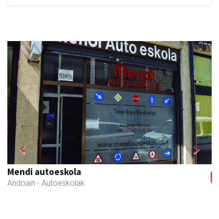
Previous
Next
Mendi autoeskola
Andoain
- Autoeskolak