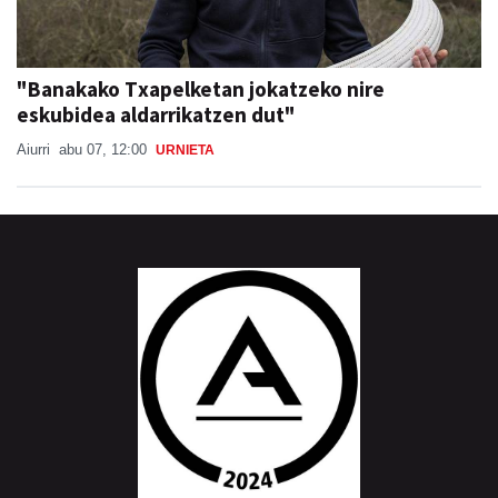
"Banakako Txapelketan jokatzeko nire
eskubidea aldarrikatzen dut"
Aiurri
abu 07, 12:00
URNIETA