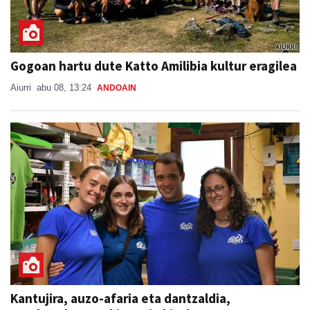
Gogoan hartu dute Katto Amilibia kultur eragilea
Aiurri
abu 08, 13:24
ANDOAIN
Kantujira, auzo-afaria eta dantzaldia,