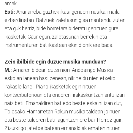
amak.
Esti:
Anai-arreba guztiek ikasi genuen musika; maila
ezberdinetan. Batzuek zaletasun gisa mantendu zuten
eta guk berriz, bide horretara bideratu genituen gure
ikasketak. Gaur egun, zaletasunari berrekin eta
instrumenturen bat ikasteari ekin dionik ere bada.
Zein ibilbide egin duzue musika munduan?
M.:
Amaren bideari eutsi nion. Andoaingo Musika
eskolan lanean hasi zenean, nik heldu nien etxeko
irakasle lanei. Piano ikasketak egin nituen
kontserbatorioan eta ondoren, irakaskuntzan aritu izan
naiz beti. Emanaldiren bat edo beste eskaini izan dut,
Tolosako Hamarretan Rakun musika taldean jo nuen
eta beste talderen bati laguntzen ere bai. Horrez gain,
Zizurkilgo jatetxe batean emanaldiak ematen nituen