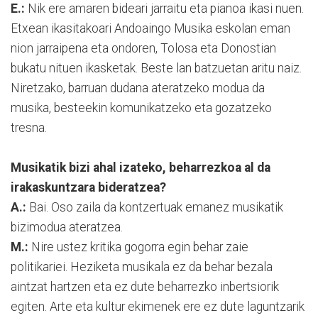
E.:
Nik ere amaren bideari jarraitu eta pianoa ikasi nuen.
Etxean ikasitakoari Andoaingo Musika eskolan eman
nion jarraipena eta ondoren, Tolosa eta Donostian
bukatu nituen ikasketak. Beste lan batzuetan aritu naiz.
Niretzako, barruan dudana ateratzeko modua da
musika, besteekin komunikatzeko eta gozatzeko
tresna.
Musikatik bizi ahal izateko, beharrezkoa al da
irakaskuntzara bideratzea?
A.:
Bai. Oso zaila da kontzertuak emanez musikatik
bizimodua ateratzea.
M.:
Nire ustez kritika gogorra egin behar zaie
politikariei. Heziketa musikala ez da behar bezala
aintzat hartzen eta ez dute beharrezko inbertsiorik
egiten. Arte eta kultur ekimenek ere ez dute laguntzarik