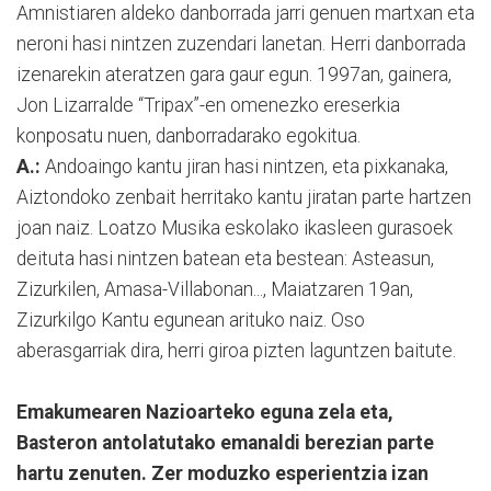
Amnistiaren aldeko danborrada jarri genuen martxan eta
neroni hasi nintzen zuzendari lanetan. Herri danborrada
izenarekin ateratzen gara gaur egun. 1997an, gainera,
Jon Lizarralde “Tripax”-en omenezko ereserkia
konposatu nuen, danborradarako egokitua.
A.:
Andoaingo kantu jiran hasi nintzen, eta pixkanaka,
Aiztondoko zenbait herritako kantu jiratan parte hartzen
joan naiz. Loatzo Musika eskolako ikasleen gurasoek
deituta hasi nintzen batean eta bestean: Asteasun,
Zizurkilen, Amasa-Villabonan..., Maiatzaren 19an,
Zizurkilgo Kantu egunean arituko naiz. Oso
aberasgarriak dira, herri giroa pizten laguntzen baitute.
Emakumearen Nazioarteko eguna zela eta,
Basteron antolatutako emanaldi berezian parte
hartu zenuten. Zer moduzko esperientzia izan