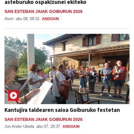
asteburuko ospakizunei ekiteko
SAN ESTEBAN JAIAK GOIBURUN 2026
Aiurri
abu 08, 09:31
ANDOAIN
Kantujira taldearen saioa Goiburuko festetan
SAN ESTEBAN JAIAK GOIBURUN 2026
Jon Ander Ubeda
abu 07, 20:37
ANDOAIN