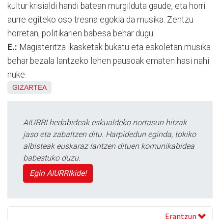
kultur krisialdi handi batean murgilduta gaude, eta horri
aurre egiteko oso tresna egokia da musika. Zentzu
horretan, politikarien babesa behar dugu.
E.:
Magisteritza ikasketak bukatu eta eskoletan musika
behar bezala lantzeko lehen pausoak ematen hasi nahi
nuke.
GIZARTEA
AIURRI hedabideak eskualdeko nortasun hitzak
jaso eta zabaltzen ditu. Harpidedun eginda, tokiko
albisteak euskaraz lantzen dituen komunikabidea
babestuko duzu.
Egin AIURRIkide!
Erantzun