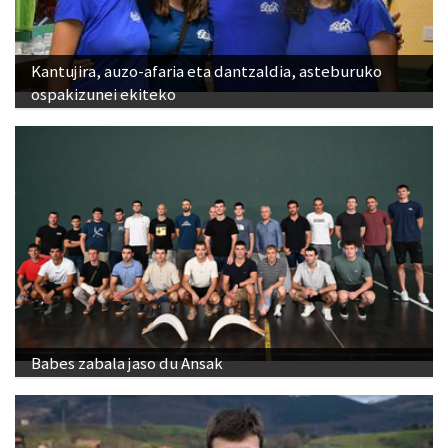
Kantujira, auzo-afaria eta dantzaldia, asteburuko
ospakizunei ekiteko
Babes zabala jaso du Ansak