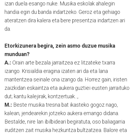
izan duela esango nuke. Musika eskolak ahalegin
handia egin du banda indartzeko. Geroz eta gehiago
ateratzen dira kalera eta bere presentzia indartzen ari
da.
Etorkizunera begira, zein asmo duzue musika
munduan?
A.:
Orain arte bezala jarraitzea ez litzateke txarra
izango. Krisialdia eragina izaten ari da eta lana
mantentzea seinale ona izango da. Horrez gain, iristen
zaizkidan eskaintza eta aukera guztiei eusten jarraituko
dut; kantu kalejirak, kontzertuak...,
M.:
Beste musika tresna bat ikasteko gogoz nago,
kalean, jendearekin jotzeko aukera emango didana.
Bestalde, nire lan ibilbideari begiratuta, oso baliagarria
iruditzen zait musika hezkuntza bultzatzea. Balore eta