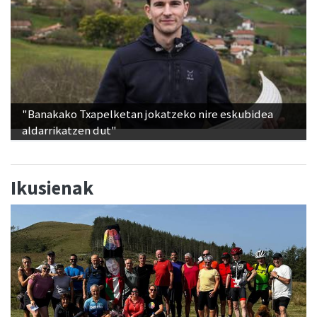
"Banakako Txapelketan jokatzeko nire eskubidea
aldarrikatzen dut"
Ikusienak