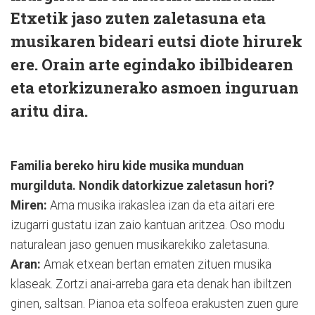
Etxetik jaso zuten zaletasuna eta
musikaren bideari eutsi diote hirurek
ere. Orain arte egindako ibilbidearen
eta etorkizunerako asmoen inguruan
aritu dira.
Familia bereko hiru kide musika munduan
murgilduta. Nondik datorkizue zaletasun hori?
Miren:
Ama musika irakaslea izan da eta aitari ere
izugarri gustatu izan zaio kantuan aritzea. Oso modu
naturalean jaso genuen musikarekiko zaletasuna.
Aran:
Amak etxean bertan ematen zituen musika
klaseak. Zortzi anai-arreba gara eta denak han ibiltzen
ginen, saltsan. Pianoa eta solfeoa erakusten zuen gure