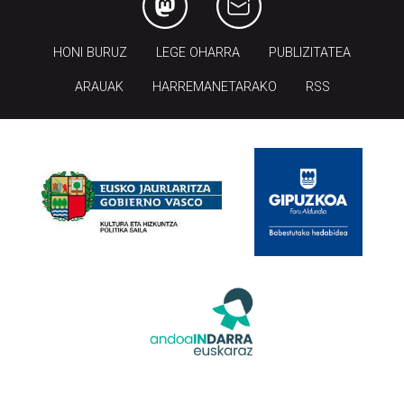
HONI BURUZ
LEGE OHARRA
PUBLIZITATEA
ARAUAK
HARREMANETARAKO
RSS