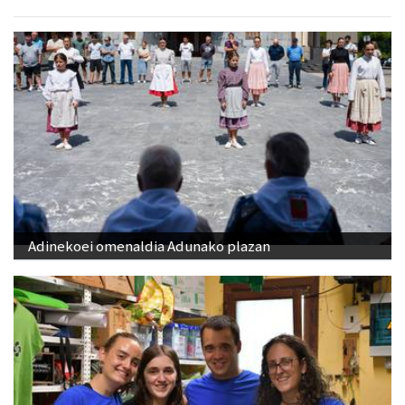
Adinekoei omenaldia Adunako plazan