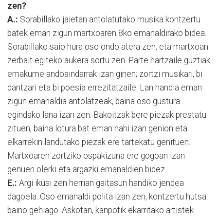
zen?
A.:
Sorabillako jaietan antolatutako musika kontzertu
batek eman zigun martxoaren 8ko emanaldirako bidea.
Sorabillako saio hura oso ondo atera zen, eta martxoan
zerbait egiteko aukera sortu zen. Parte hartzaile guztiak
emakume andoaindarrak izan ginen; zortzi musikari, bi
dantzari eta bi poesia errezitatzaile. Lan handia eman
zigun emanaldia antolatzeak, baina oso gustura
egindako lana izan zen. Bakoitzak bere piezak prestatu
zituen, baina lotura bat eman nahi izan genion eta
elkarrekin landutako piezak ere tartekatu genituen.
Martxoaren zortziko ospakizuna ere gogoan izan
genuen olerki eta argazki emanaldien bidez.
E.:
Argi ikusi zen herrian gaitasun handiko jendea
dagoela. Oso emanaldi polita izan zen, kontzertu hutsa
baino gehiago. Askotan, kanpotik ekarritako artistek