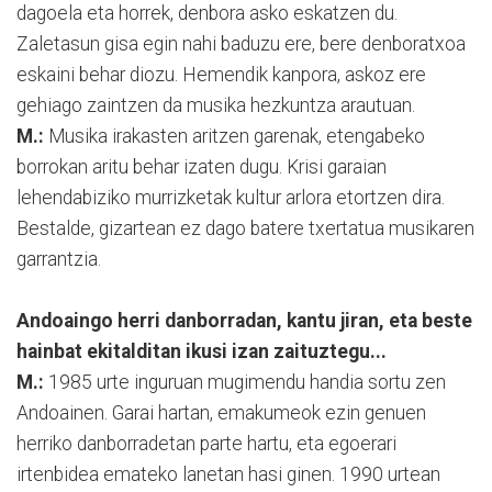
dagoela eta horrek, denbora asko eskatzen du.
Zaletasun gisa egin nahi baduzu ere, bere denboratxoa
eskaini behar diozu. Hemendik kanpora, askoz ere
gehiago zaintzen da musika hezkuntza arautuan.
M.:
Musika irakasten aritzen garenak, etengabeko
borrokan aritu behar izaten dugu. Krisi garaian
lehendabiziko murrizketak kultur arlora etortzen dira.
Bestalde, gizartean ez dago batere txertatua musikaren
garrantzia.
Andoaingo herri danborradan, kantu jiran, eta beste
hainbat ekitalditan ikusi izan zaituztegu...
M.:
1985 urte inguruan mugimendu handia sortu zen
Andoainen. Garai hartan, emakumeok ezin genuen
herriko danborradetan parte hartu, eta egoerari
irtenbidea emateko lanetan hasi ginen. 1990 urtean