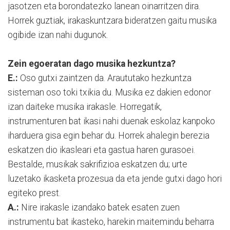
jasotzen eta borondatezko lanean oinarritzen dira.
Horrek guztiak, irakaskuntzara bideratzen gaitu musika
ogibide izan nahi dugunok.
Zein egoeratan dago musika hezkuntza?
E.:
Oso gutxi zaintzen da. Araututako hezkuntza
sisteman oso toki txikia du. Musika ez dakien edonor
izan daiteke musika irakasle. Horregatik,
instrumenturen bat ikasi nahi duenak eskolaz kanpoko
iharduera gisa egin behar du. Horrek ahalegin berezia
eskatzen dio ikasleari eta gastua haren gurasoei.
Bestalde, musikak sakrifizioa eskatzen du; urte
luzetako ikasketa prozesua da eta jende gutxi dago hori
egiteko prest.
A.:
Nire irakasle izandako batek esaten zuen
instrumentu bat ikasteko, harekin maitemindu beharra