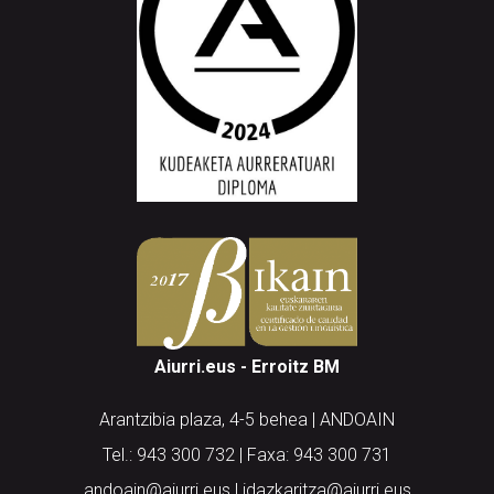
Aiurri.eus - Erroitz BM
Arantzibia plaza, 4-5 behea | ANDOAIN
Tel.: 943 300 732 | Faxa: 943 300 731
andoain@aiurri.eus | idazkaritza@aiurri.eus