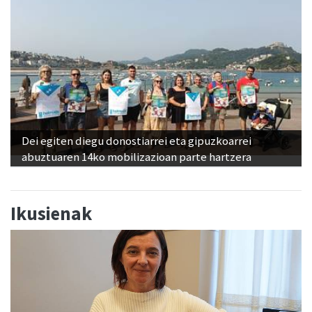
Dei egiten diegu donostiarrei eta gipuzkoarrei
abuztuaren 14ko mobilizazioan parte hartzera
Ikusienak