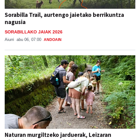
Sorabilla Trail, aurtengo jaietako berrikuntza
nagusia
SORABILLAKO JAIAK 2026
Aiurri
abu 06, 07:00
ANDOAIN
Naturan murgiltzeko jarduerak, Leizaran