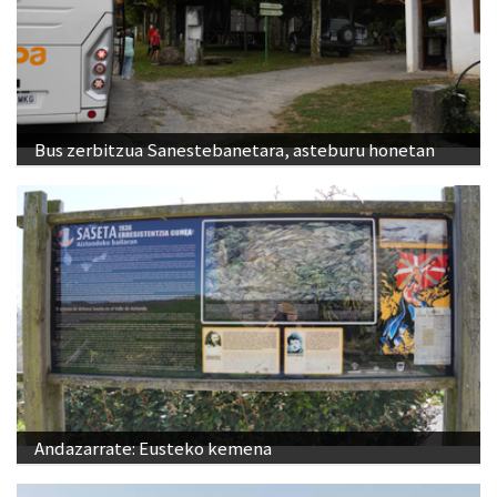
Bus zerbitzua Sanestebanetara, asteburu honetan
Andazarrate: Eusteko kemena