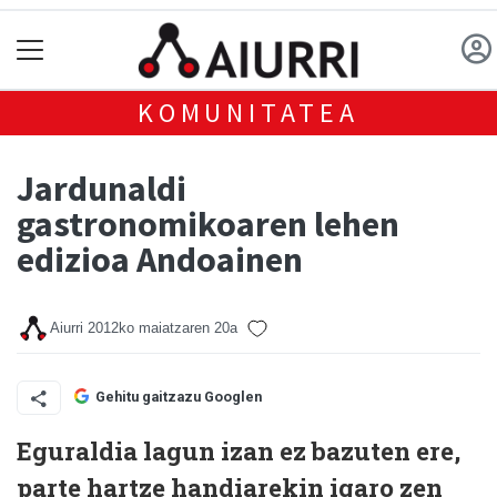
KOMUNITATEA
Jardunaldi
gastronomikoaren lehen
edizioa Andoainen
Aiurri
2012ko maiatzaren 20a
Gehitu gaitzazu Googlen
Eguraldia lagun izan ez bazuten ere,
parte hartze handiarekin igaro zen