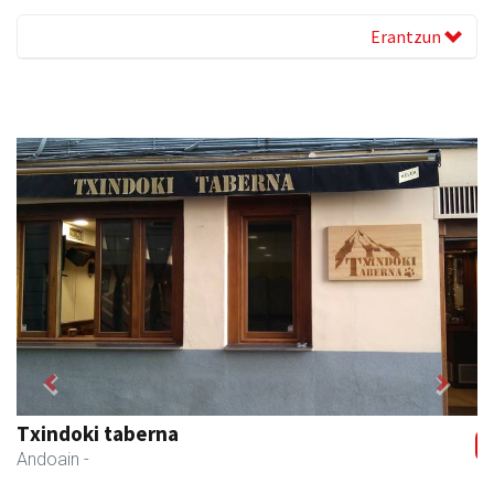
Erantzun
Previous
Next
Zubimusu Ikastola
Zizurkil
- Hezkuntza