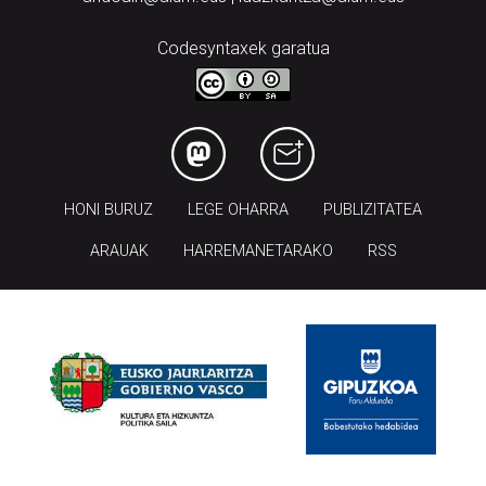
Codesyntaxek garatua
HONI BURUZ
LEGE OHARRA
PUBLIZITATEA
ARAUAK
HARREMANETARAKO
RSS