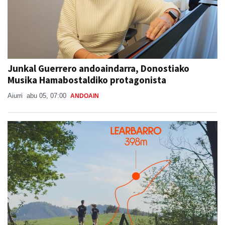
Junkal Guerrero andoaindarra, Donostiako
Musika Hamabostaldiko protagonista
Aiurri
abu 05, 07:00
ANDOAIN