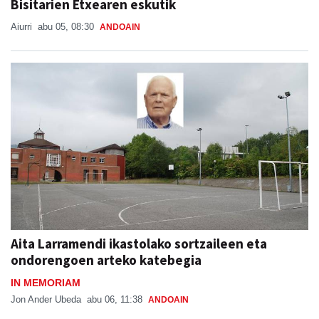
Bisitarien Etxearen eskutik
Aiurri
abu 05, 08:30
ANDOAIN
Aita Larramendi ikastolako sortzaileen eta
ondorengoen arteko katebegia
IN MEMORIAM
Jon Ander Ubeda
abu 06, 11:38
ANDOAIN