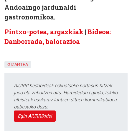
Andoaingo jardunaldi
gastronomikoa.
Pintxo-potea, argazkiak
|
Bideoa:
Danborrada, balorazioa
GIZARTEA
AIURRI hedabideak eskualdeko nortasun hitzak
jaso eta zabaltzen ditu. Harpidedun eginda, tokiko
albisteak euskaraz lantzen dituen komunikabidea
babestuko duzu.
Egin AIURRIkide!