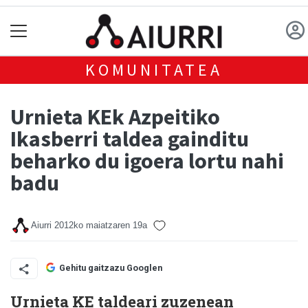
KOMUNITATEA
Urnieta KEk Azpeitiko
Ikasberri taldea gainditu
beharko du igoera lortu nahi
badu
Aiurri
2012ko maiatzaren 19a
Gehitu gaitzazu Googlen
Urnieta KE taldeari zuzenean