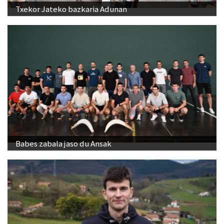
Txekor Jateko bazkaria Adunan
Babes zabala jaso du Ansak