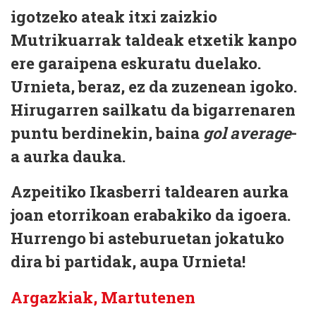
igotzeko ateak itxi zaizkio
Mutrikuarrak taldeak etxetik kanpo
ere garaipena eskuratu duelako.
Urnieta, beraz, ez da zuzenean igoko.
Hirugarren sailkatu da bigarrenaren
puntu berdinekin, baina
gol average
-
a aurka dauka.
Azpeitiko Ikasberri taldearen aurka
joan etorrikoan erabakiko da igoera.
Hurrengo bi asteburuetan jokatuko
dira bi partidak, aupa Urnieta!
Argazkiak, Martutenen