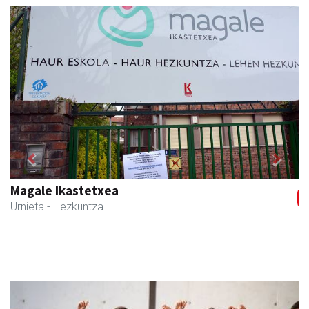
Previous
Next
Itxaspe
Urnieta
- Frutategiak