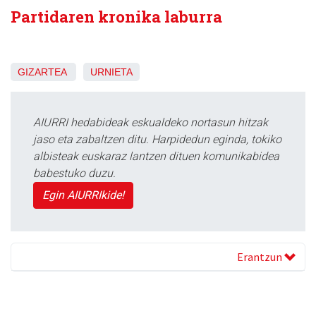
Partidaren kronika laburra
GIZARTEA
URNIETA
AIURRI hedabideak eskualdeko nortasun hitzak
jaso eta zabaltzen ditu. Harpidedun eginda, tokiko
albisteak euskaraz lantzen dituen komunikabidea
babestuko duzu.
Egin AIURRIkide!
Erantzun