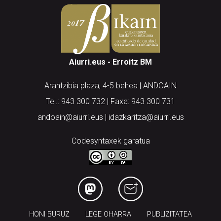
Aiurri.eus - Erroitz BM
Arantzibia plaza, 4-5 behea | ANDOAIN
Tel.: 943 300 732 | Faxa: 943 300 731
andoain@aiurri.eus | idazkaritza@aiurri.eus
Codesyntaxek garatua
HONI BURUZ
LEGE OHARRA
PUBLIZITATEA