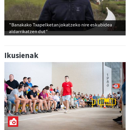
"Banakako Txapelketan jokatzeko nire eskubidea
aldarrikatzen dut"
Ikusienak