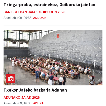
Txinga-proba, estrainekoz, Goiburuko jaietan
SAN ESTEBAN JAIAK GOIBURUN 2026
Aiurri
abu 09, 09:55
ANDOAIN
Txekor Jateko bazkaria Adunan
ADUNAKO JAIAK 2026
Aiurri
abu 09, 16:33
ADUNA