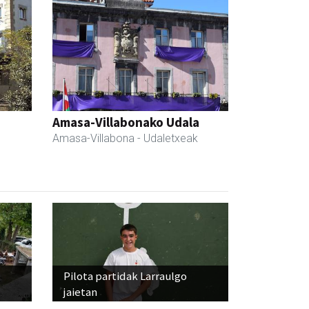
Amasa-Villabonako Udala
Amasa-Villabona
- Udaletxeak
Pilota partidak Larraulgo
jaietan