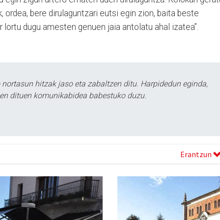
 ordea, bere dirulaguntzari eutsi egin zion, baita beste
r lortu dugu amesten genuen jaia antolatu ahal izatea”.
ortasun hitzak jaso eta zabaltzen ditu. Harpidedun eginda,
tzen dituen komunikabidea babestuko duzu.
Erantzun