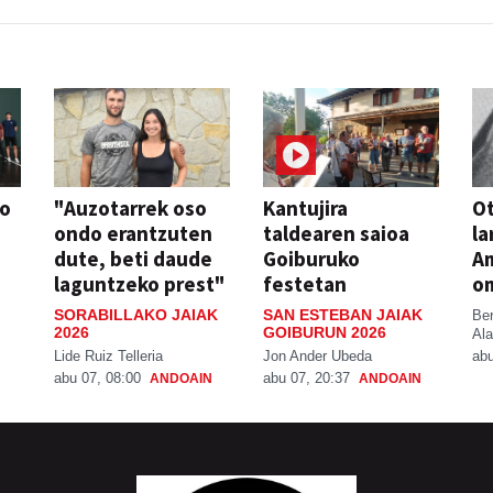
so
"Auzotarrek oso
Kantujira
Ot
ondo erantzuten
taldearen saioa
la
dute, beti daude
Goiburuko
A
laguntzeko prest"
festetan
o
SORABILLAKO JAIAK
SAN ESTEBAN JAIAK
Be
2026
GOIBURUN 2026
Ala
Lide Ruiz Telleria
Jon Ander Ubeda
abu
abu 07, 08:00
abu 07, 20:37
ANDOAIN
ANDOAIN