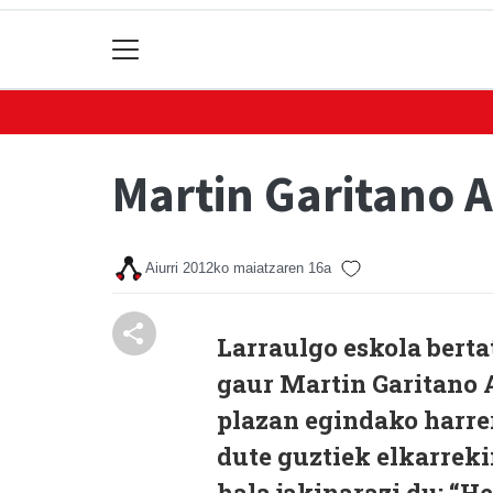
Martin Garitano 
Aiurri
2012ko maiatzaren 16a
Larraulgo eskola berta
gaur Martin Garitano 
plazan egindako harrer
dute guztiek elkarreki
hala jakinarazi du: “