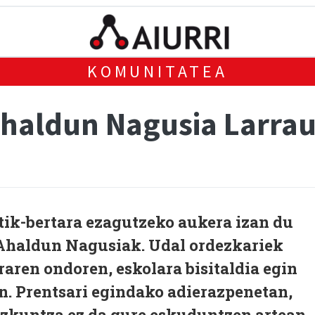
KOMUNITATEA
Ahaldun Nagusia Larrau
tik-bertara ezagutzeko aukera izan du
Ahaldun Nagusiak. Udal ordezkariek
aren ondoren, eskolara bisitaldia egin
n. Prentsari egindako adierazpenetan,
Hezkuntza ez da gure eskuduntzen artean