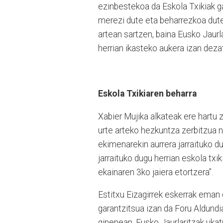
ezinbestekoa da Eskola Txikiak ga
merezi dute eta beharrezkoa dute
artean sartzen, baina Eusko Jaurl
herrian ikasteko aukera izan deza
Eskola Txikiaren beharra
Xabier Mujika alkateak ere hartu 
urte arteko hezkuntza zerbitzua na
ekimenarekin aurrera jarraituko 
jarraituko dugu herrian eskola txi
ekainaren 3ko jaiera etortzera”.
Estitxu Eizagirrek eskerrak eman 
garantzitsua izan da Foru Aldund
ginenean, Eusko Jaurlaritzak ukat