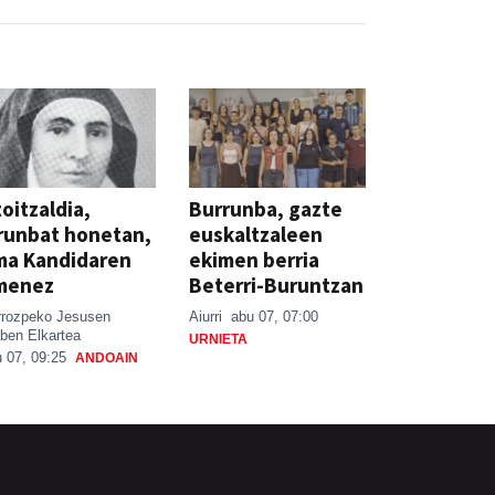
oitzaldia,
Burrunba, gazte
runbat honetan,
euskaltzaleen
ma Kandidaren
ekimen berria
menez
Beterri-Buruntzan
rrozpeko Jesusen
Aiurri
abu 07, 07:00
ben Elkartea
URNIETA
 07, 09:25
ANDOAIN