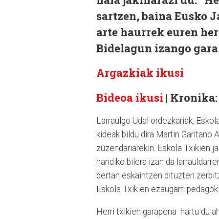
sartzen, baina Eusko J
arte haurrek euren her
Bidelagun izango gara
Argazkiak ikusi
Bideoa ikusi
| Kronika:
Larraulgo Udal ordezkariak, Esko
kideak bildu dira Martin Garitano
zuzendariarekin. Eskola Txikien ja
handiko bilera izan da larrauldarre
bertan eskaintzen dituzten zerbitz
Eskola Txikien ezaugarri pedagoki
Herri txikien garapena
hartu du a