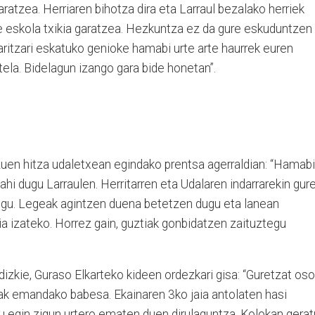
ratzea. Herriaren bihotza dira eta Larraul bezalako herriek
 eskola txikia garatzea. Hezkuntza ez da gure eskuduntzen
aritzari eskatuko genioke hamabi urte arte haurrek euren
tela. Bidelagun izango gara bide honetan”.
zuen hitza udaletxean egindako prentsa agerraldian: “Hamabi
hi dugu Larraulen. Herritarren eta Udalaren indarrarekin gur
dugu. Legeak agintzen duena betetzen dugu eta lanean
kia izateko. Horrez gain, guztiak gonbidatzen zaituztegu
dizkie, Guraso Elkarteko kideen ordezkari gisa: “Guretzat oso
iak emandako babesa. Ekainaren 3ko jaia antolaten hasi
u egin zigun urtero ematen duen dirulaguntza. Kolokan gerat