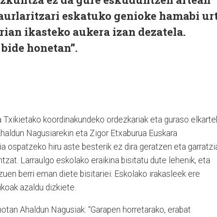
aurlaritzari eskatuko genioke hamabi ur
rian ikasteko aukera izan dezatela.
 bide honetan”.
la Txikietako koordinakundeko ordezkariak eta guraso elkart
 Ahaldun Nagusiarekin eta Zigor Etxaburua Euskara
ia ospatzeko hiru aste besterik ez dira geratzen eta garratzi
ntzat. Larraulgo eskolako eraikina bisitatu dute lehenik, eta
uen berri eman diete bisitariei. Eskolako irakasleek ere
koak azaldu dizkiete.
hotan Ahaldun Nagusiak: “Garapen horretarako, erabat