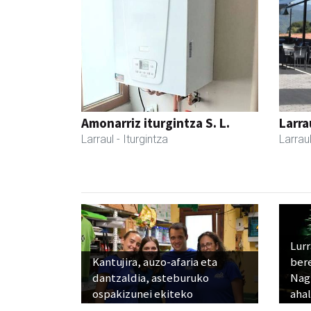
Amonarriz iturgintza S. L.
Larra
Larraul
- Iturgintza
Larrau
Lur
Kantujira, auzo-afaria eta
ber
dantzaldia, asteburuko
Nagu
ospakizunei ekiteko
ahal