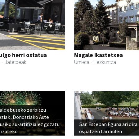
ulgo herri ostatua
Magale Ikastetxea
l
- Jatetxeak
Urnieta
- Hezkuntza
raldebuseko zerbitzu
eziak, Donostiako Aste
siko su-artifizialez gozatu
San Esteban Eguna ari dira
 izateko
ospatzen Larraulen