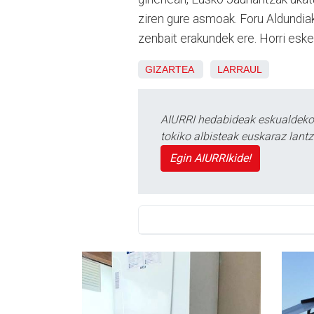
ziren gure asmoak. Foru Aldundiak,
zenbait erakundek ere. Horri eske
GIZARTEA
LARRAUL
AIURRI hedabideak eskualdeko n
tokiko albisteak euskaraz lan
Egin AIURRIkide!