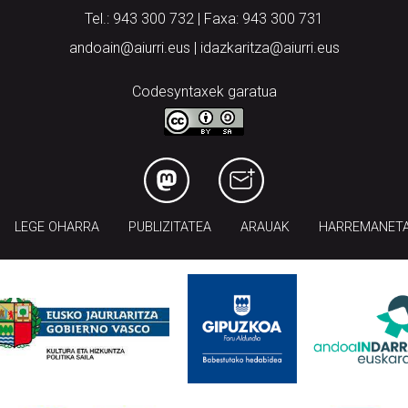
Tel.: 943 300 732 | Faxa: 943 300 731
andoain@aiurri.eus | idazkaritza@aiurri.eus
Codesyntaxek garatua
LEGE OHARRA
PUBLIZITATEA
ARAUAK
HARREMANET