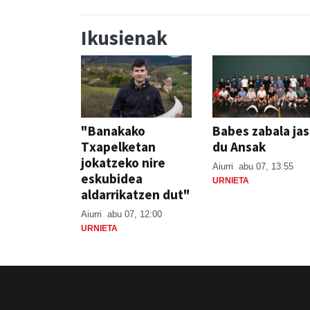
Ikusienak
"Banakako
Babes zabala ja
Txapelketan
du Ansak
jokatzeko nire
Aiurri
abu 07, 13:55
eskubidea
URNIETA
aldarrikatzen dut"
Aiurri
abu 07, 12:00
URNIETA