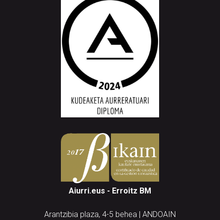
Aiurri.eus - Erroitz BM
Arantzibia plaza, 4-5 behea | ANDOAIN