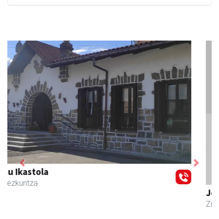
Previous
Next
Joxean harategia
Zizurkil
- Harategiak