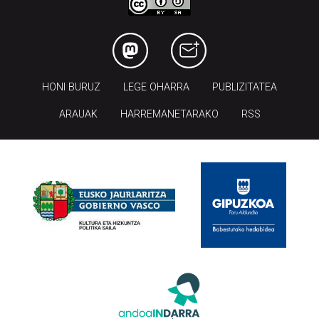
HONI BURUZ
LEGE OHARRA
PUBLIZITATEA
ARAUAK
HARREMANETARAKO
RSS