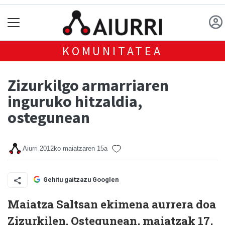
KOMUNITATEA
Zizurkilgo armarriaren
inguruko hitzaldia,
ostegunean
Aiurri
2012ko maiatzaren 15a
Gehitu gaitzazu Googlen
Maiatza Saltsan ekimena aurrera doa
Zizurkilen. Ostegunean, maiatzak 17,