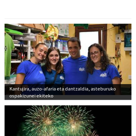
Kantujira, auzo-afaria eta dantzaldia, asteburuko
ospakizunei ekiteko