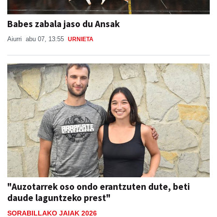
Babes zabala jaso du Ansak
Aiurri
abu 07, 13:55
URNIETA
"Auzotarrek oso ondo erantzuten dute, beti
daude laguntzeko prest"
SORABILLAKO JAIAK 2026