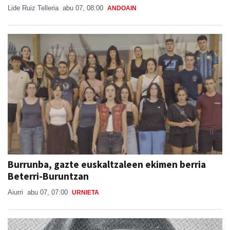
Lide Ruiz Telleria
abu 07, 08:00
ANDOAIN
Burrunba, gazte euskaltzaleen ekimen berria
Beterri-Buruntzan
Aiurri
abu 07, 07:00
URNIETA