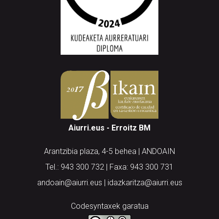
Aiurri.eus - Erroitz BM
Arantzibia plaza, 4-5 behea | ANDOAIN
Tel.: 943 300 732 | Faxa: 943 300 731
andoain@aiurri.eus | idazkaritza@aiurri.eus
Codesyntaxek garatua