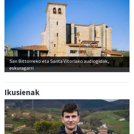
San Bittorreko eta Santa Vitoriako audiogidak,
eskuragarri
Ikusienak