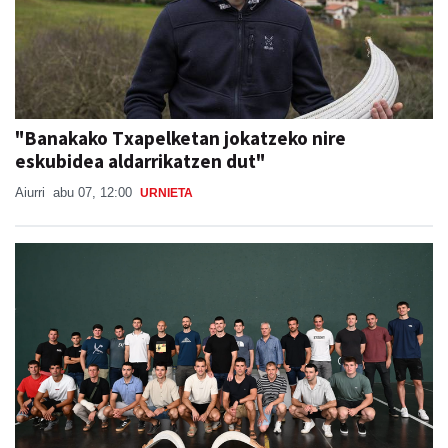
"Banakako Txapelketan jokatzeko nire
eskubidea aldarrikatzen dut"
Aiurri
abu 07, 12:00
URNIETA