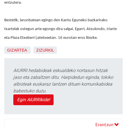
entzutera.
Bestetik, larunbatean egingo den Kantu Eguneko bazkarirako
txartelak ostegun arte egongo dira salgai, Egarri, Atxulondo, Iriarte
eta Plaza Etxeberri jatetxeetan. 16 eurotan eros litezke.
GIZARTEA
ZIZURKIL
AIURRI hedabideak eskualdeko nortasun hitzak
jaso eta zabaltzen ditu. Harpidedun eginda, tokiko
albisteak euskaraz lantzen dituen komunikabidea
babestuko duzu.
Egin AIURRIkide!
Erantzun