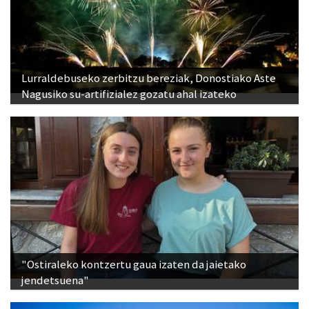
Lurraldebuseko zerbitzu bereziak, Donostiako Aste
Nagusiko su-artifizialez gozatu ahal izateko
"Ostiraleko kontzertu gaua izaten da jaietako
jendetsuena"