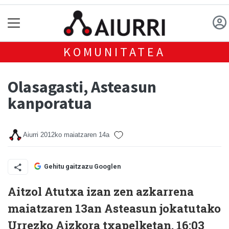
KOMUNITATEA
Olasagasti, Asteasun
kanporatua
Aiurri
2012ko maiatzaren 14a
Gehitu gaitzazu Googlen
Aitzol Atutxa izan zen azkarrena
maiatzaren 13an Asteasun jokatutako
Urrezko Aizkora txapelketan. 16:03