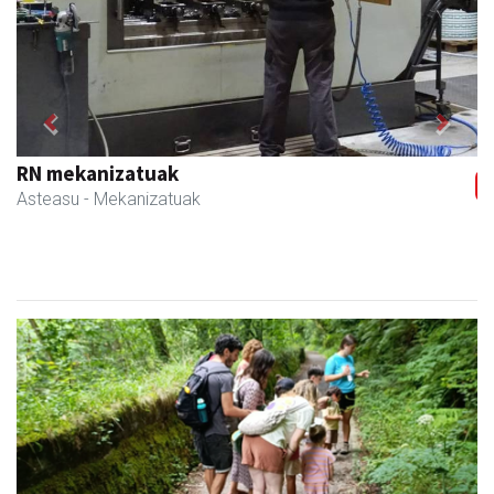
Previous
Next
RN mekanizatuak
Asteasu
- Mekanizatuak