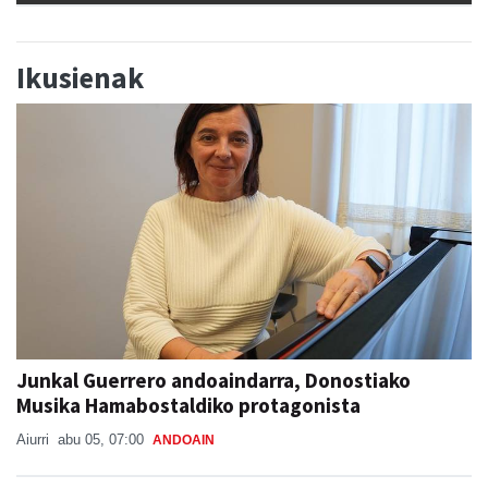
Ikusienak
Junkal Guerrero andoaindarra, Donostiako
Musika Hamabostaldiko protagonista
Aiurri
abu 05, 07:00
ANDOAIN