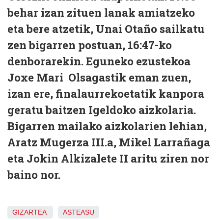
behar izan zituen lanak amiatzeko
eta bere atzetik, Unai Otaño sailkatu
zen bigarren postuan, 16:47-ko
denborarekin. Eguneko ezustekoa
Joxe Mari Olsagastik eman zuen,
izan ere, finalaurrekoetatik kanpora
geratu baitzen Igeldoko aizkolaria.
Bigarren mailako aizkolarien lehian,
Aratz Mugerza III.a, Mikel Larrañaga
eta Jokin Alkizalete II aritu ziren nor
baino nor.
GIZARTEA
ASTEASU