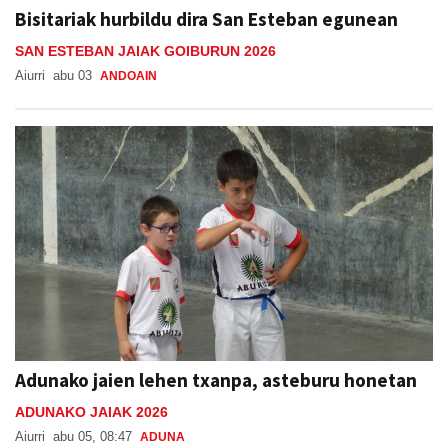
Bisitariak hurbildu dira San Esteban egunean
SAN ESTEBAN JAIAK GOIBURUN 2026
Aiurri
abu 03
ANDOAIN
Adunako jaien lehen txanpa, asteburu honetan
ADUNAKO JAIAK 2026
Aiurri
abu 05, 08:47
ADUNA