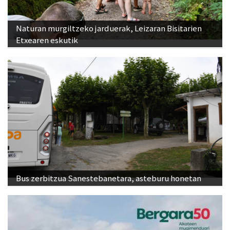
Naturan murgiltzeko jarduerak, Leizaran Bisitarien
Etxearen eskutik
Bus zerbitzua Sanestebanetara, asteburu honetan