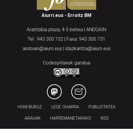
Aiurri.eus - Erroitz BM
Arantzibia plaza, 4-5 behea | ANDOAIN
Tel.: 943 300 732 | Faxa: 943 300 731
andoain@aiurri.eus | idazkaritza@aiurri.eus
Codesyntaxek garatua
HONI BURUZ
LEGE OHARRA
PUBLIZITATEA
ARAUAK
HARREMANETARAKO
RSS