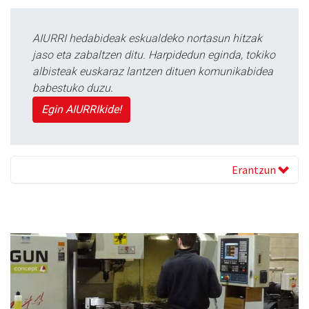
AIURRI hedabideak eskualdeko nortasun hitzak
jaso eta zabaltzen ditu. Harpidedun eginda, tokiko
albisteak euskaraz lantzen dituen komunikabidea
babestuko duzu.
Egin AIURRIkide!
Erantzun