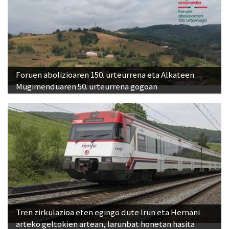
Foruen abolizioaren 150. urteurrena eta Alkateen
Mugimenduaren 50. urteurrena gogoan
Tren zirkulazioa eten egingo dute Irun eta Hernani
arteko geltokien artean, larunbat honetan hasita