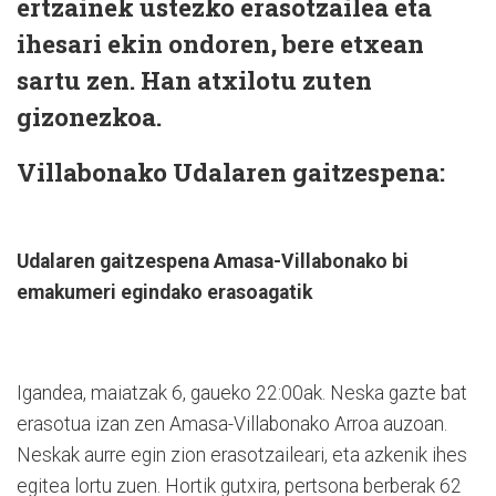
ertzainek ustezko erasotzailea eta
ihesari ekin ondoren, bere etxean
sartu zen. Han atxilotu zuten
gizonezkoa.
Villabonako Udalaren gaitzespena:
Udalaren gaitzespena Amasa-Villabonako bi
emakumeri egindako erasoagatik
Igandea, maiatzak 6, gaueko 22:00ak. Neska gazte bat
erasotua izan zen Amasa-Villabonako Arroa auzoan.
Neskak aurre egin zion erasotzaileari, eta azkenik ihes
egitea lortu zuen. Hortik gutxira, pertsona berberak 62