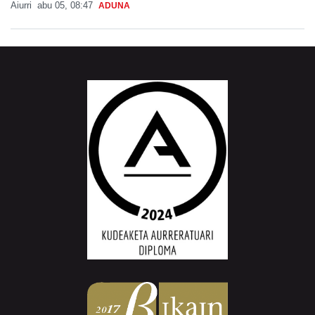
Aiurri
abu 05, 08:47
ADUNA