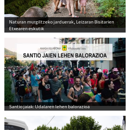
Naturan murgiltzeko jarduerak, Leizaran Bisitarien
Etxearen eskutik
Santio jaiak: Udalaren lehen balorazioa