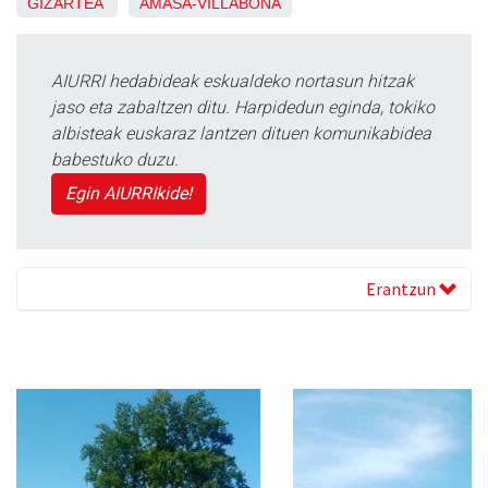
GIZARTEA
AMASA-VILLABONA
AIURRI hedabideak eskualdeko nortasun hitzak
jaso eta zabaltzen ditu. Harpidedun eginda, tokiko
albisteak euskaraz lantzen dituen komunikabidea
babestuko duzu.
Egin AIURRIkide!
Erantzun