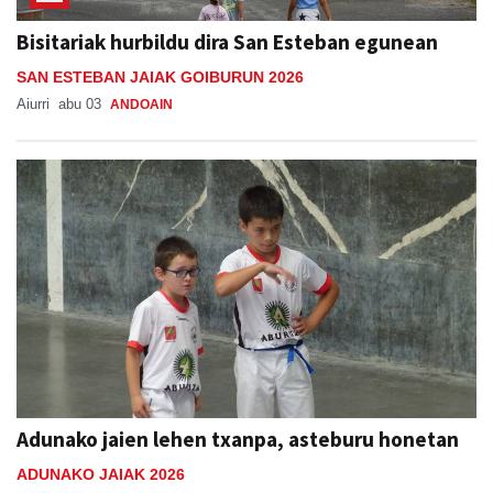
Bisitariak hurbildu dira San Esteban egunean
SAN ESTEBAN JAIAK GOIBURUN 2026
Aiurri
abu 03
ANDOAIN
Adunako jaien lehen txanpa, asteburu honetan
ADUNAKO JAIAK 2026