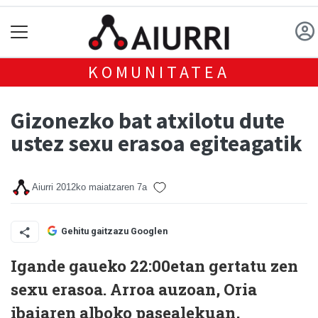
KOMUNITATEA
Gizonezko bat atxilotu dute
ustez sexu erasoa egiteagatik
Aiurri
2012ko maiatzaren 7a
Gehitu gaitzazu Googlen
Igande gaueko 22:00etan gertatu zen
sexu erasoa. Arroa auzoan, Oria
ibaiaren alboko pasealekuan,