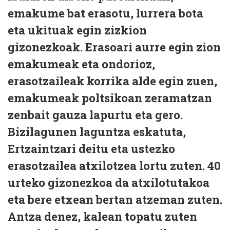
emakume bat erasotu, lurrera bota
eta ukituak egin zizkion
gizonezkoak. Erasoari aurre egin zion
emakumeak eta ondorioz,
erasotzaileak korrika alde egin zuen,
emakumeak poltsikoan zeramatzan
zenbait gauza lapurtu eta gero.
Bizilagunen laguntza eskatuta,
Ertzaintzari deitu eta ustezko
erasotzailea atxilotzea lortu zuten. 40
urteko gizonezkoa da atxilotutakoa
eta bere etxean bertan atzeman zuten.
Antza denez, kalean topatu zuten