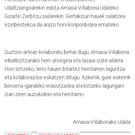
Udaltzaingoarekin edota Amasa-Villabona Udaleko
Gizarte Zerbitzu sailarekin. Gertakizun hauek salatzea
ezinbestekoa da arazo honi konponbidea emateko.
Guztion artean kolaboratu behar dugu, Amasa-Villabona
elkarbizitzarako herri atsegina eta lasaia izate aldera.
Hori lortzeko, lerro hauen bitartez herritarren laguntza
eta kolaborazioa eskatzen ditugu. Azkenik, gure eskerrik
beroena igandeko erasotzailea atxilotzeko lagungarri
izan ziren auzokideei eta herritarrei.
Amasa-Villabonako Udala