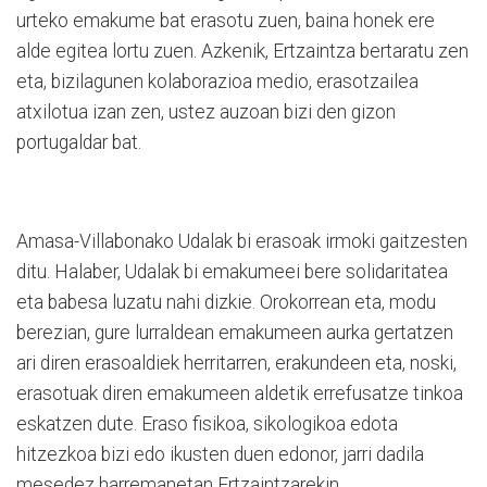
urteko emakume bat erasotu zuen, baina honek ere
alde egitea lortu zuen. Azkenik, Ertzaintza bertaratu zen
eta, bizilagunen kolaborazioa medio, erasotzailea
atxilotua izan zen, ustez auzoan bizi den gizon
portugaldar bat.
Amasa-Villabonako Udalak bi erasoak irmoki gaitzesten
ditu. Halaber, Udalak bi emakumeei bere solidaritatea
eta babesa luzatu nahi dizkie. Orokorrean eta, modu
berezian, gure lurraldean emakumeen aurka gertatzen
ari diren erasoaldiek herritarren, erakundeen eta, noski,
erasotuak diren emakumeen aldetik errefusatze tinkoa
eskatzen dute. Eraso fisikoa, sikologikoa edota
hitzezkoa bizi edo ikusten duen edonor, jarri dadila
mesedez harremanetan Ertzaintzarekin,