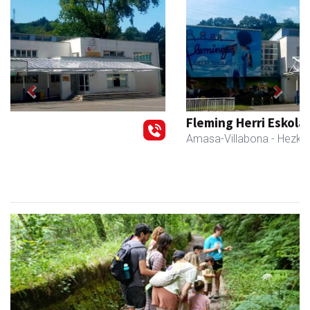
Previous
Next
Fleming Herri Eskola
Amasa-Villabona
- Hezkuntza