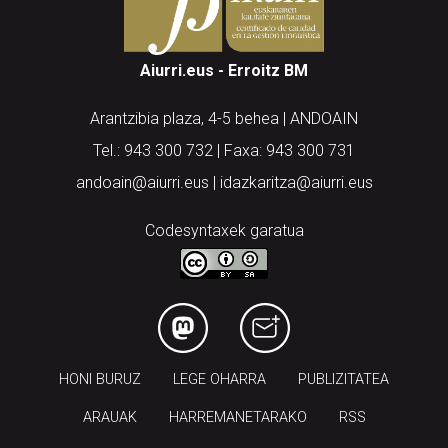
Aiurri.eus - Erroitz BM
Arantzibia plaza, 4-5 behea | ANDOAIN
Tel.: 943 300 732 | Faxa: 943 300 731
andoain@aiurri.eus | idazkaritza@aiurri.eus
Codesyntaxek garatua
HONI BURUZ
LEGE OHARRA
PUBLIZITATEA
ARAUAK
HARREMANETARAKO
RSS