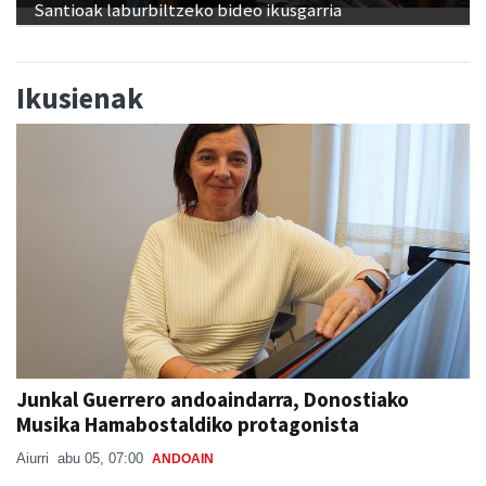
Santioak laburbiltzeko bideo ikusgarria
Ikusienak
Junkal Guerrero andoaindarra, Donostiako
Musika Hamabostaldiko protagonista
Aiurri
abu 05, 07:00
ANDOAIN