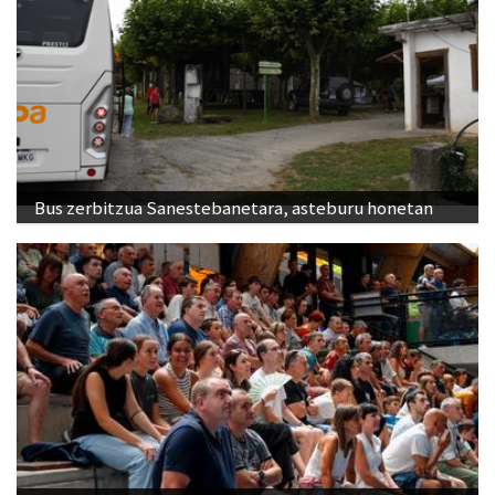
Bus zerbitzua Sanestebanetara, asteburu honetan