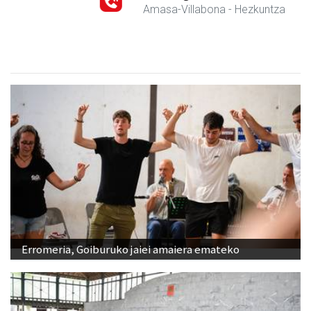
Amasa-Villabona
- Hezkuntza
Erromeria, Goiburuko jaiei amaiera emateko