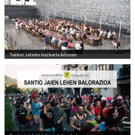
Txekor Jateko bazkaria Adunan