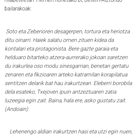
hilabeteetan. Hemen horietako bi, Beterri-Aiztondo
bailarakoak:
Soto eta Zeberioren desagerpen, tortura eta heriotza
ditu oinarri. Haiek salatu omen zituen kidea da
kontalari eta protagonista. Bere gazte garaia eta
helduaro bitarteko atzera-aurrerako jokoan saretzen
du irakurlea oso modu sinesgarrian, benetan gertatu
zenaren eta fikzioaren arteko katramilan korapilatua
sentitzen delarik bat hau irakurtzean. Eleberri borobila
dela esateko, Txejoven ipuin antzeztuaren zatia
luzeegia egin zait. Baina, hala ere, asko gustatu zait.
(Andoain)
Lehenengo aldian irakurtzen hasi eta utzi egin nuen,