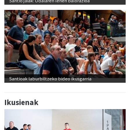
Santio jaiak: Udalaren lehen balorazioa
Santioak laburbiltzeko bideo ikusgarria
Ikusienak