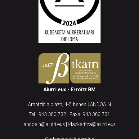
Aiurri.eus - Erroitz BM
Arantzibia plaza, 4-5 behea | ANDOAIN
Tel.: 943 300 732 | Faxa: 943 300 731
andoain@aiurri.eus | idazkaritza@aiurri.eus