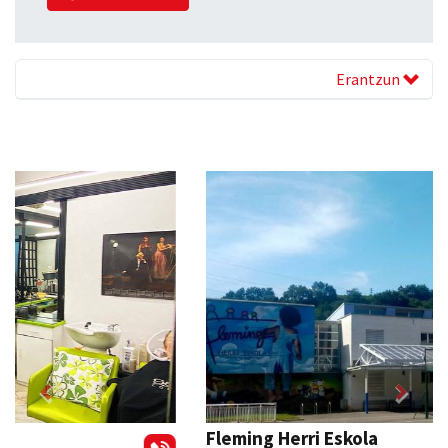
Erantzun
Previous
Next
Fleming Herri Eskola