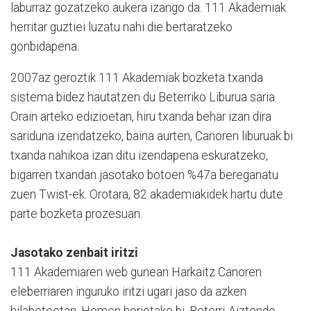
laburraz gozatzeko aukera izango da. 111 Akademiak
herritar guztiei luzatu nahi die bertaratzeko
gonbidapena.
2007az geroztik 111 Akademiak bozketa txanda
sistema bidez hautatzen du Beterriko Liburua saria.
Orain arteko edizioetan, hiru txanda behar izan dira
sariduna izendatzeko, baina aurten, Canoren liburuak bi
txanda nahikoa izan ditu izendapena eskuratzeko,
bigarren txandan jasotako botoen %47a bereganatu
zuen Twist-ek. Orotara, 82 akademiakidek hartu dute
parte bozketa prozesuan.
Jasotako zenbait iritzi
111 Akademiaren web gunean Harkaitz Canoren
eleberriaren inguruko iritzi ugari jaso da azken