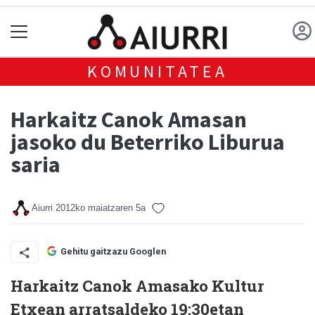
KOMUNITATEA
Harkaitz Canok Amasan
jasoko du Beterriko Liburua
saria
Aiurri
2012ko maiatzaren 5a
Gehitu gaitzazu Googlen
Harkaitz Canok Amasako Kultur
Etxean arratsaldeko 19:30etan