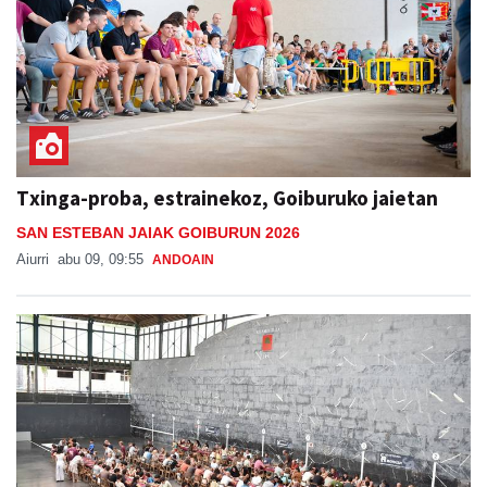
Txinga-proba, estrainekoz, Goiburuko jaietan
SAN ESTEBAN JAIAK GOIBURUN 2026
Aiurri
abu 09, 09:55
ANDOAIN