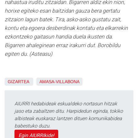
nahastua iruditu zitzaidan. Bigarren aldiz ekin nion,
horixe egiteko esan baitzidan gauza bera gertatu
zitzaion lagun batek. Tira, asko-asko gustatu zait,
kontu eta egoera desberdinak kontatu eta elkarrekin
ezkontzeko gaitasun handia duela ikusten da.
Bigarren ahaleginean erraz irakurri dut. Borobildu
egiten du. (Asteasu)
GIZARTEA
AMASA-VILLABONA
AIURRI hedabideak eskualdeko nortasun hitzak
jaso eta zabaltzen ditu. Harpidedun eginda, tokiko
albisteak euskaraz lantzen dituen komunikabidea
babestuko duzu.
Egin AIURRIkide!