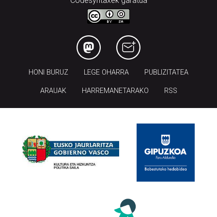
Codesyntaxek garatua
HONI BURUZ
LEGE OHARRA
PUBLIZITATEA
ARAUAK
HARREMANETARAKO
RSS