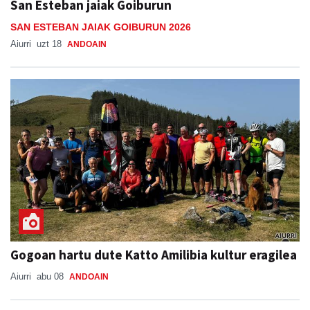
San Esteban jaiak Goiburun
SAN ESTEBAN JAIAK GOIBURUN 2026
Aiurri
uzt 18
ANDOAIN
Gogoan hartu dute Katto Amilibia kultur eragilea
Aiurri
abu 08
ANDOAIN