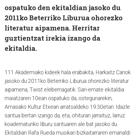
ospatuko den ekitaldian jasoko du
2011ko Beterriko Liburua ohorezko
literatur aipamena. Herritar
guztientzat irekia izango da
ekitaldia.
111 Akademiako kideek hala erabakita, Harkaitz Canok
jasoko du 2011ko Beterriko Liburua ohorezko literatur
aipamena, Twist eleberriagatik. Sari-emate ekitaldia
maiatzaren 10ean ospatuko da, ostegunarekin,
Amasako Kultur Etxean arratsaldeko 19:30etan. Idazle
saritua bertan izango da, eta, ohiturari jarraituz, larruz
koadernaturiko liburu sarituaren ale bat jasoko du.
Ekitaldian Rafa Rueda musikari bizkaitarraren emanaldi