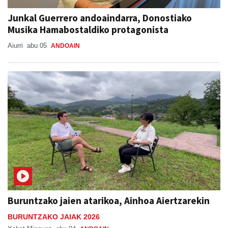
Junkal Guerrero andoaindarra, Donostiako
Musika Hamabostaldiko protagonista
Aiurri
abu 05
ANDOAIN
Buruntzako jaien atarikoa, Ainhoa Aiertzarekin
BURUNTZAKO JAIAK 2026