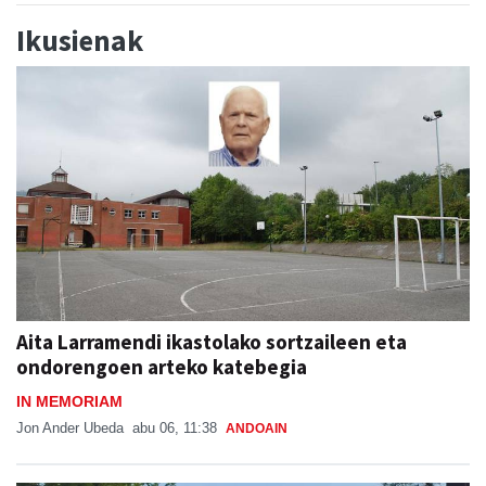
Ikusienak
Aita Larramendi ikastolako sortzaileen eta
ondorengoen arteko katebegia
IN MEMORIAM
Jon Ander Ubeda
abu 06, 11:38
ANDOAIN