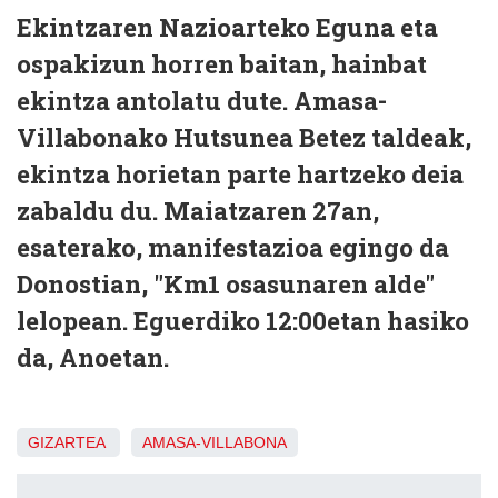
Ekintzaren Nazioarteko Eguna eta
ospakizun horren baitan, hainbat
ekintza antolatu dute. Amasa-
Villabonako Hutsunea Betez taldeak,
ekintza horietan parte hartzeko deia
zabaldu du. Maiatzaren 27an,
esaterako, manifestazioa egingo da
Donostian, "Km1 osasunaren alde"
lelopean. Eguerdiko 12:00etan hasiko
da, Anoetan.
GIZARTEA
AMASA-VILLABONA