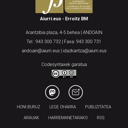
Aiurri.eus - Erroitz BM
Arantzibia plaza, 4-5 behea | ANDOAIN
Tel.: 943 300 732 | Faxa: 943 300 731
andoain@aiurri.eus | idazkaritza@aiurri.eus
Codesyntaxek garatua
HONI BURUZ
LEGE OHARRA
PUBLIZITATEA
ARAUAK
HARREMANETARAKO
RSS