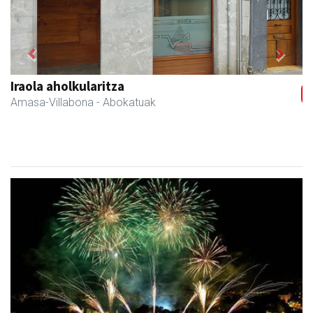
Previous
Next
Sahatsa belar-denda eta dietetika zentrua
Amasa-Villabona
- Belar-denda