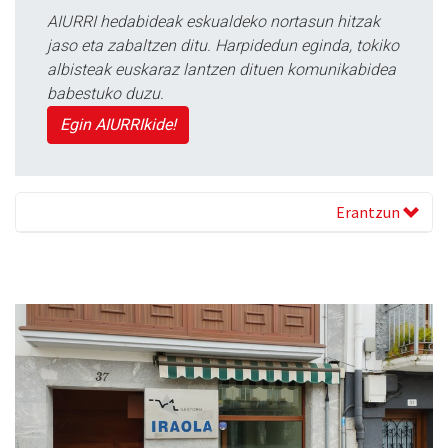
AIURRI hedabideak eskualdeko nortasun hitzak
jaso eta zabaltzen ditu. Harpidedun eginda, tokiko
albisteak euskaraz lantzen dituen komunikabidea
babestuko duzu.
Egin AIURRIkide!
Erantzun