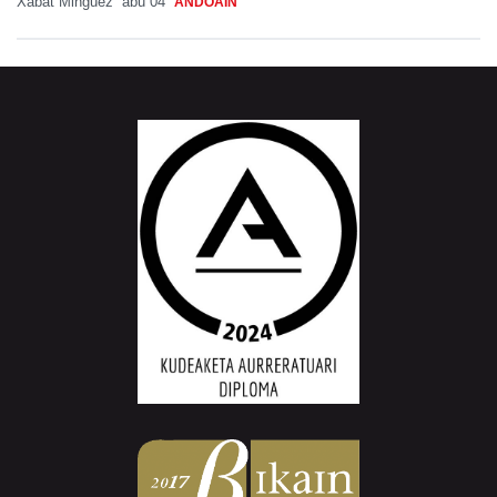
Xabat Minguez
abu 04
ANDOAIN