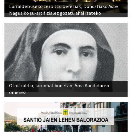
Lurraldebuseko zerbitzu bereziak, Donostiako Aste
Nagusiko su-artifizialez gozatu ahal izateko
Otoitzaldia, larunbat honetan, Ama Kandidaren
omenez