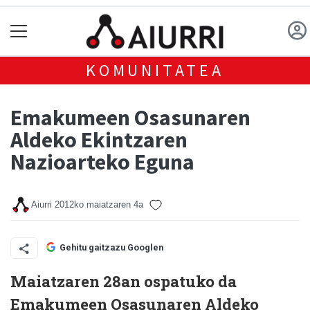
KOMUNITATEA
Emakumeen Osasunaren
Aldeko Ekintzaren
Nazioarteko Eguna
Aiurri
2012ko maiatzaren 4a
Gehitu gaitzazu Googlen
Maiatzaren 28an ospatuko da
Emakumeen Osasunaren Aldeko