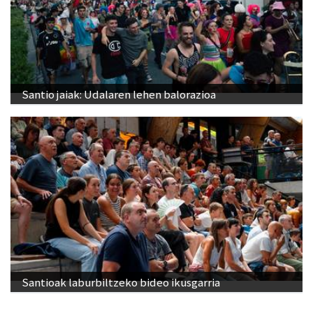
Santio jaiak: Udalaren lehen balorazioa
Santioak laburbiltzeko bideo ikusgarria