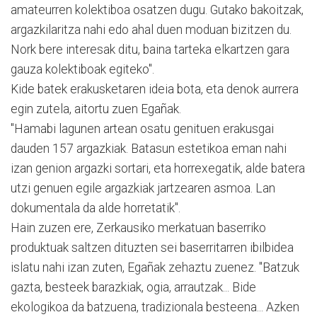
amateurren kolektiboa osatzen dugu. Gutako bakoitzak,
argazkilaritza nahi edo ahal duen moduan bizitzen du.
Nork bere interesak ditu, baina tarteka elkartzen gara
gauza kolektiboak egiteko".
Kide batek erakusketaren ideia bota, eta denok aurrera
egin zutela, aitortu zuen Egañak.
"Hamabi lagunen artean osatu genituen erakusgai
dauden 157 argazkiak. Batasun estetikoa eman nahi
izan genion argazki sortari, eta horrexegatik, alde batera
utzi genuen egile argazkiak jartzearen asmoa. Lan
dokumentala da alde horretatik".
Hain zuzen ere, Zerkausiko merkatuan baserriko
produktuak saltzen dituzten sei baserritarren ibilbidea
islatu nahi izan zuten, Egañak zehaztu zuenez. "Batzuk
gazta, besteek barazkiak, ogia, arrautzak... Bide
ekologikoa da batzuena, tradizionala besteena... Azken