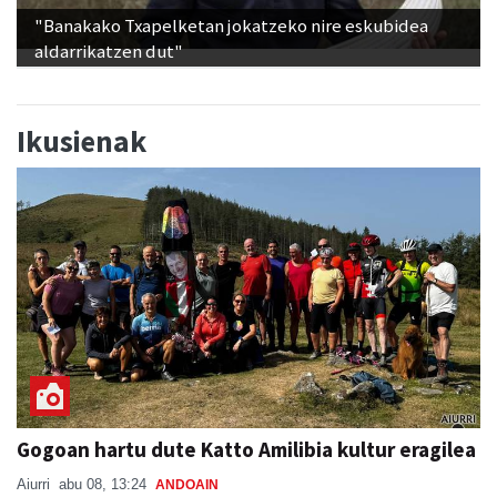
"Banakako Txapelketan jokatzeko nire eskubidea
aldarrikatzen dut"
Ikusienak
Gogoan hartu dute Katto Amilibia kultur eragilea
Aiurri
abu 08, 13:24
ANDOAIN