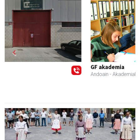
Previous
Next
GF akademia
Andoain
- Akademiak