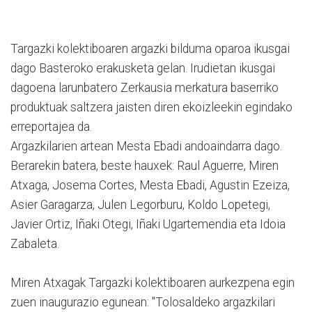
Targazki kolektiboaren argazki bilduma oparoa ikusgai
dago Basteroko erakusketa gelan. Irudietan ikusgai
dagoena larunbatero Zerkausia merkatura baserriko
produktuak saltzera jaisten diren ekoizleekin egindako
erreportajea da.
Argazkilarien artean Mesta Ebadi andoaindarra dago.
Berarekin batera, beste hauxek: Raul Aguerre, Miren
Atxaga, Josema Cortes, Mesta Ebadi, Agustin Ezeiza,
Asier Garagarza, Julen Legorburu, Koldo Lopetegi,
Javier Ortiz, Iñaki Otegi, Iñaki Ugartemendia eta Idoia
Zabaleta.
Miren Atxagak Targazki kolektiboaren aurkezpena egin
zuen inaugurazio egunean: "Tolosaldeko argazkilari