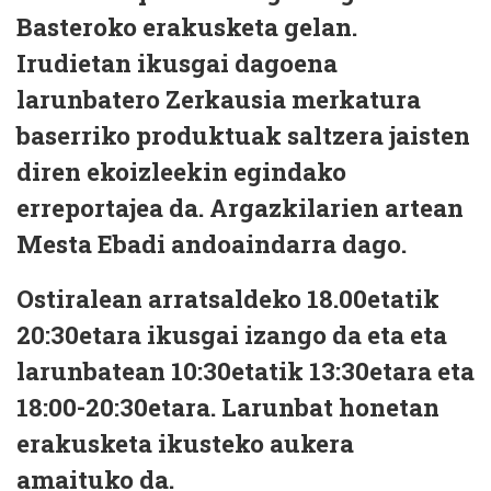
Basteroko erakusketa gelan.
Irudietan ikusgai dagoena
larunbatero Zerkausia merkatura
baserriko produktuak saltzera jaisten
diren ekoizleekin egindako
erreportajea da. Argazkilarien artean
Mesta Ebadi andoaindarra dago.
Ostiralean arratsaldeko 18.00etatik
20:30etara ikusgai izango da eta eta
larunbatean 10:30etatik 13:30etara eta
18:00-20:30etara. Larunbat honetan
erakusketa ikusteko aukera
amaituko da.