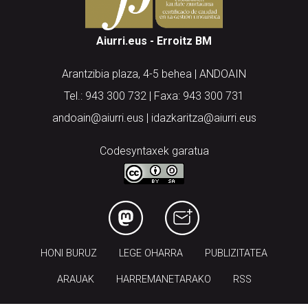
Aiurri.eus - Erroitz BM
Arantzibia plaza, 4-5 behea | ANDOAIN
Tel.: 943 300 732 | Faxa: 943 300 731
andoain@aiurri.eus | idazkaritza@aiurri.eus
Codesyntaxek garatua
HONI BURUZ
LEGE OHARRA
PUBLIZITATEA
ARAUAK
HARREMANETARAKO
RSS