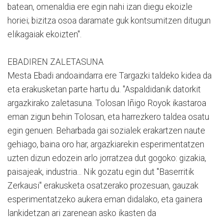
batean, omenaldia ere egin nahi izan diegu ekoizle
horiei; bizitza osoa daramate guk kontsumitzen ditugun
elikagaiak ekoizten".
EBADIREN ZALETASUNA
Mesta Ebadi andoaindarra ere Targazki taldeko kidea da
eta erakusketan parte hartu du. "Aspaldidanik datorkit
argazkirako zaletasuna. Tolosan Iñigo Royok ikastaroa
eman zigun behin Tolosan, eta harrezkero taldea osatu
egin genuen. Beharbada gai sozialek erakartzen naute
gehiago, baina oro har, argazkiarekin esperimentatzen
uzten dizun edozein arlo jorratzea dut gogoko: gizakia,
paisajeak, industria... Nik gozatu egin dut "Baserritik
Zerkausi" erakusketa osatzerako prozesuan, gauzak
esperimentatzeko aukera eman didalako, eta gainera
lankidetzan ari zarenean asko ikasten da