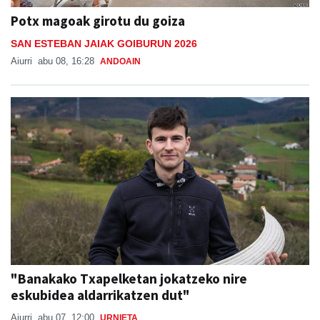
Potx magoak girotu du goiza
SAN ESTEBAN JAIAK GOIBURUN 2026
Aiurri
abu 08, 16:28
ANDOAIN
"Banakako Txapelketan jokatzeko nire
eskubidea aldarrikatzen dut"
Aiurri
abu 07, 12:00
URNIETA