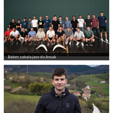
Babes zabala jaso du Ansak