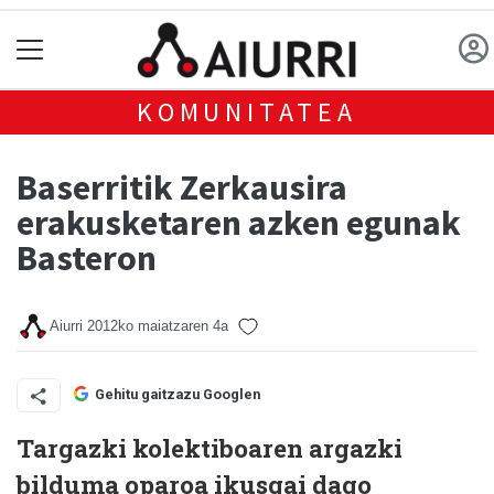
KOMUNITATEA
Baserritik Zerkausira
erakusketaren azken egunak
Basteron
Aiurri
2012ko maiatzaren 4a
Gehitu gaitzazu Googlen
Targazki kolektiboaren argazki
bilduma oparoa ikusgai dago