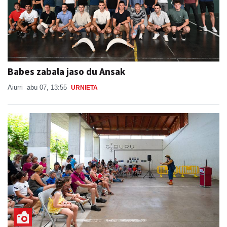
Babes zabala jaso du Ansak
Aiurri
abu 07, 13:55
URNIETA