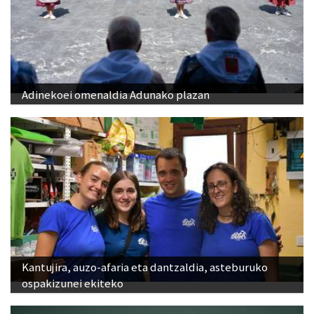
Adinekoei omenaldia Adunako plazan
Kantujira, auzo-afaria eta dantzaldia, asteburuko
ospakizunei ekiteko