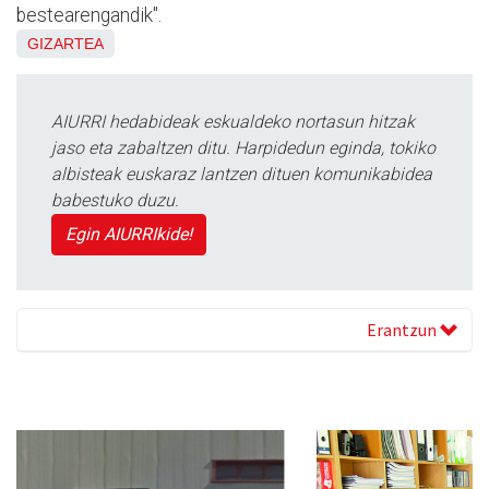
bestearengandik".
GIZARTEA
AIURRI hedabideak eskualdeko nortasun hitzak
jaso eta zabaltzen ditu. Harpidedun eginda, tokiko
albisteak euskaraz lantzen dituen komunikabidea
babestuko duzu.
Egin AIURRIkide!
Erantzun