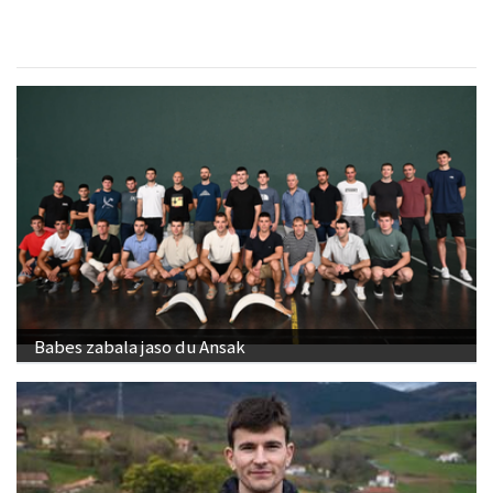
Babes zabala jaso du Ansak