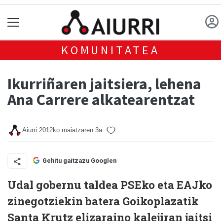
KOMUNITATEA
Ikurriñaren jaitsiera, lehena
Ana Carrere alkatearentzat
Aiurri
2012ko maiatzaren 3a
Gehitu gaitzazu Googlen
Udal gobernu taldea PSEko eta EAJko
zinegotziekin batera Goikoplazatik
Santa Krutz elizaraino kalejiran jaitsi