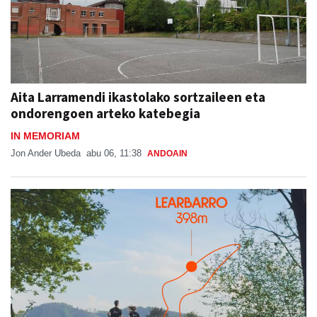
Aita Larramendi ikastolako sortzaileen eta
ondorengoen arteko katebegia
IN MEMORIAM
Jon Ander Ubeda
abu 06, 11:38
ANDOAIN