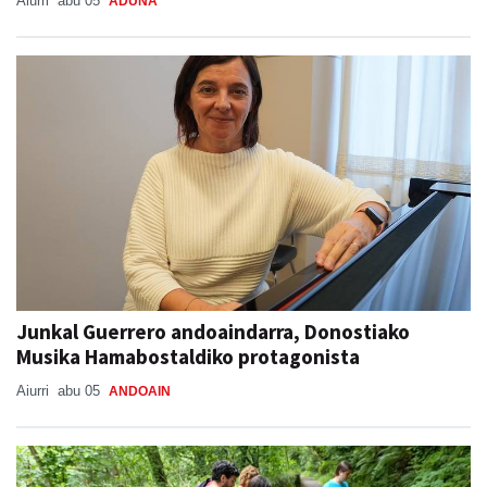
Aiurri
abu 05
ADUNA
Junkal Guerrero andoaindarra, Donostiako
Musika Hamabostaldiko protagonista
Aiurri
abu 05
ANDOAIN