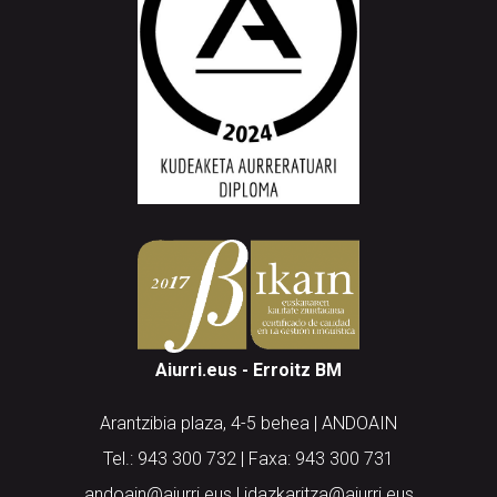
Aiurri.eus - Erroitz BM
Arantzibia plaza, 4-5 behea | ANDOAIN
Tel.: 943 300 732 | Faxa: 943 300 731
andoain@aiurri.eus | idazkaritza@aiurri.eus