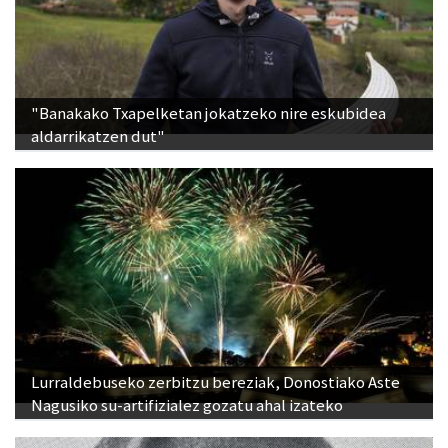
"Banakako Txapelketan jokatzeko nire eskubidea
aldarrikatzen dut"
Lurraldebuseko zerbitzu bereziak, Donostiako Aste
Nagusiko su-artifizialez gozatu ahal izateko