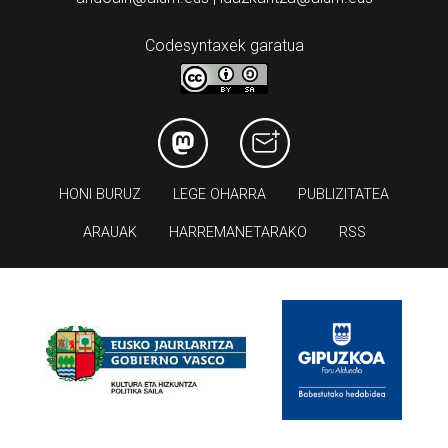
Codesyntaxek garatua
HONI BURUZ
LEGE OHARRA
PUBLIZITATEA
ARAUAK
HARREMANETARAKO
RSS