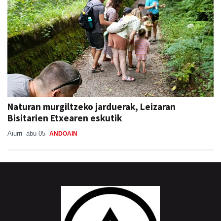
Naturan murgiltzeko jarduerak, Leizaran
Bisitarien Etxearen eskutik
Aiurri
abu 05
ANDOAIN