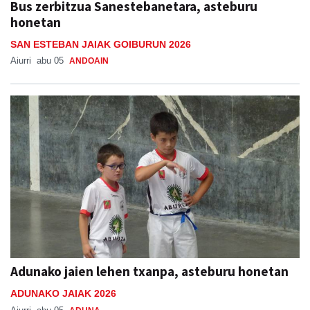
Bus zerbitzua Sanestebanetara, asteburu
honetan
SAN ESTEBAN JAIAK GOIBURUN 2026
Aiurri
abu 05
ANDOAIN
Adunako jaien lehen txanpa, asteburu honetan
ADUNAKO JAIAK 2026