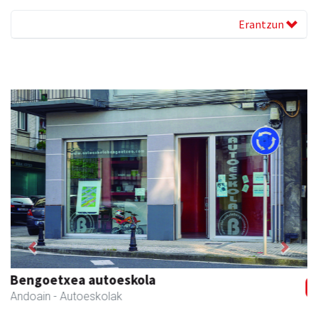
Erantzun
Previous
Next
Amonarriz iturgintza S. L.
Larraul
- Iturgintza