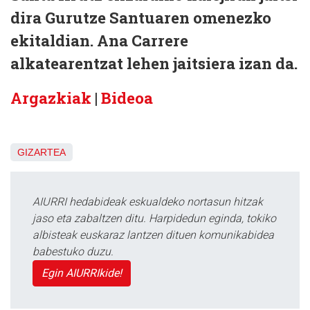
dira Gurutze Santuaren omenezko
ekitaldian. Ana Carrere
alkatearentzat lehen jaitsiera izan da.
Argazkiak
|
Bideoa
GIZARTEA
AIURRI hedabideak eskualdeko nortasun hitzak
jaso eta zabaltzen ditu. Harpidedun eginda, tokiko
albisteak euskaraz lantzen dituen komunikabidea
babestuko duzu.
Egin AIURRIkide!