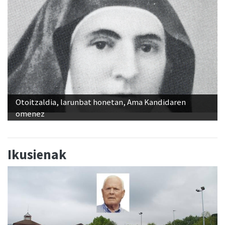
Otoitzaldia, larunbat honetan, Ama Kandidaren
omenez
Ikusienak