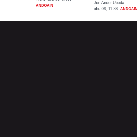
Jon Ander Ubeda
ANDOAIN
abu 06, 11:38
ANDOAI