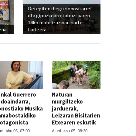
Dei egiten diegu donostiarrei
eta gipuzkoarrei abuztuaren
14ko mobilizazioan parte
ena
hartzera
nkal Guerrero
Naturan
doaindarra,
murgiltzeko
nostiako Musika
jarduerak,
amabostaldiko
Leizaran Bisitarien
otagonista
Etxearen eskutik
rri
abu 05, 07:00
Aiurri
abu 05, 08:30