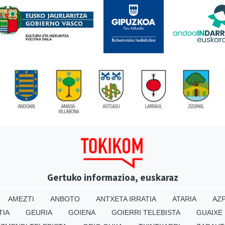
Gertuko informazioa, euskaraz
AMEZTI
ANBOTO
ANTXETA IRRATIA
ATARIA
AZP
TIA
GEURIA
GOIENA
GOIERRI TELEBISTA
GUAIXE