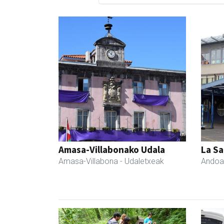
Amasa-Villabonako Udala
La Sa
Amasa-Villabona
- Udaletxeak
Andoa