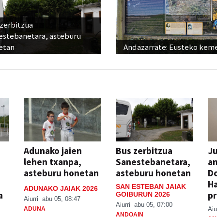
 zerbitzua
estebanetara, asteburu
etan
Andazarrate: Eusteko kem
Adunako jaien
Bus zerbitzua
Ju
lehen txanpa,
Sanestebanetara,
an
asteburu honetan
asteburu honetan
Do
H
SAN ESTEBAN JAIAK
ADUNAKO JAIAK 2026
a
pr
GOIBURUN 2026
Aiurri
abu 05, 08:47
Aiurri
abu 05, 07:00
ADUNA
Aiu
ANDOAIN