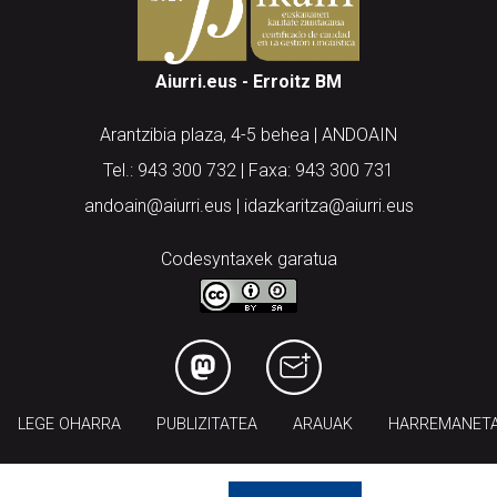
Aiurri.eus - Erroitz BM
Arantzibia plaza, 4-5 behea | ANDOAIN
Tel.: 943 300 732 | Faxa: 943 300 731
andoain@aiurri.eus | idazkaritza@aiurri.eus
Codesyntaxek garatua
LEGE OHARRA
PUBLIZITATEA
ARAUAK
HARREMANET