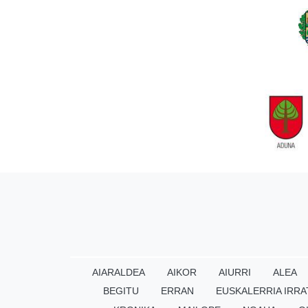
AIARALDEA
AIKOR
AIURRI
ALEA
BEGITU
ERRAN
EUSKALERRIA IRRA