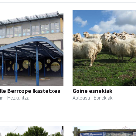
lle Berrozpe Ikastetxea
Goine esnekiak
in
- Hezkuntza
Asteasu
- Esnekiak