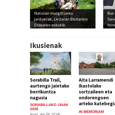
Naturan murgiltzeko
Bus
jarduerak, Leizaran Bisitarien
San
Etxearen eskutik
hon
Ikusienak
Sorabilla Trail,
Aita Larramendi
aurtengo jaietako
ikastolako
berrikuntza
sortzaileen eta
nagusia
ondorengoen
arteko katebegi
SORABILLAKO JAIAK
2026
IN MEMORIAM
Aiurri
abu 06, 07:00