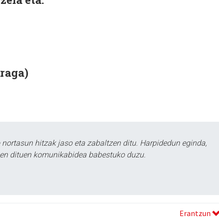
rraga)
ortasun hitzak jaso eta zabaltzen ditu. Harpidedun eginda,
tzen dituen komunikabidea babestuko duzu.
Erantzun