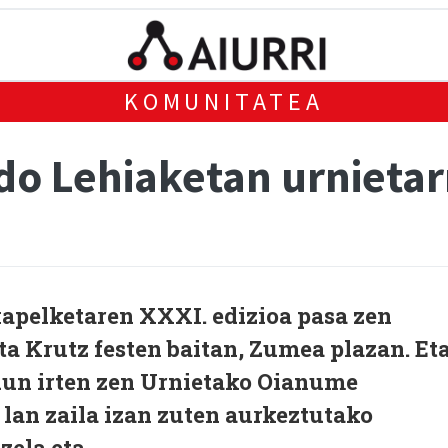
KOMUNITATEA
o Lehiaketan urnietar
pelketaren XXXI. edizioa pasa zen
a Krutz festen baitan, Zumea plazan. Et
un irten zen Urnietako Oianume
 lan zaila izan zuten aurkeztutako
zela eta.