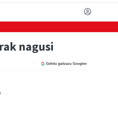
rak nagusi
Gehitu gaitzazu Googlen
a