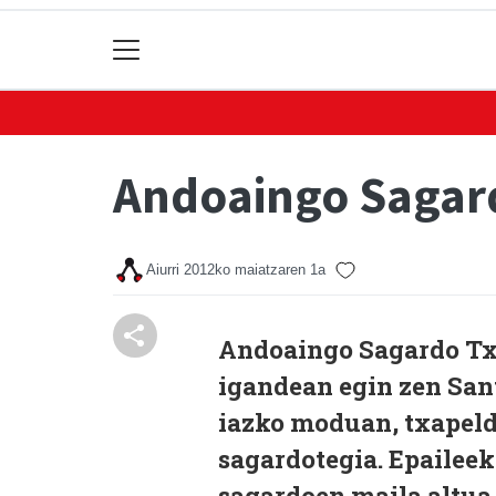
Andoaingo Sagard
Aiurri
2012ko maiatzaren 1a
Andoaingo Sagardo Txa
igandean egin zen Sant
iazko moduan, txapeld
sagardotegia. Epaileek
sagardoen maila altua 