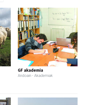
GF akademia
Andoain
- Akademiak