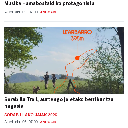
Musika Hamabostaldiko protagonista
Aiurri
abu 05, 07:00
ANDOAIN
Sorabilla Trail, aurtengo jaietako berrikuntza
nagusia
SORABILLAKO JAIAK 2026
Aiurri
abu 06, 07:00
ANDOAIN