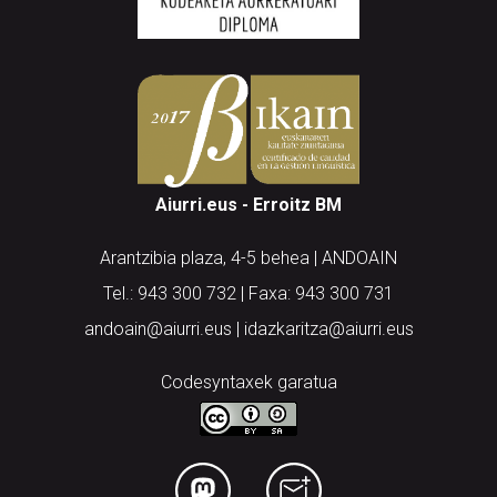
Aiurri.eus - Erroitz BM
Arantzibia plaza, 4-5 behea | ANDOAIN
Tel.: 943 300 732 | Faxa: 943 300 731
andoain@aiurri.eus | idazkaritza@aiurri.eus
Codesyntaxek garatua