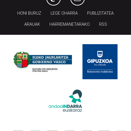
HONI BURUZ
LEGE OHARRA
PUBLIZITATEA
ARAUAK
HARREMANETARAKO
RSS