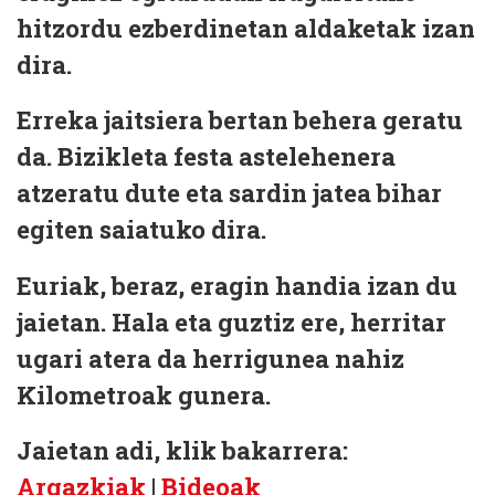
hitzordu ezberdinetan aldaketak izan
dira.
Erreka jaitsiera bertan behera geratu
da. Bizikleta festa astelehenera
atzeratu dute eta sardin jatea bihar
egiten saiatuko dira.
Euriak, beraz, eragin handia izan du
jaietan. Hala eta guztiz ere, herritar
ugari atera da herrigunea nahiz
Kilometroak gunera.
Jaietan adi, klik bakarrera:
Argazkiak
|
Bideoak