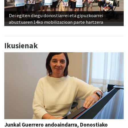
Dei egiten diegu donostiarrei eta gipuzkoarrei
abuztuaren 14ko mobilizazioan parte hartzera
Ikusienak
Junkal Guerrero andoaindarra, Donostiako