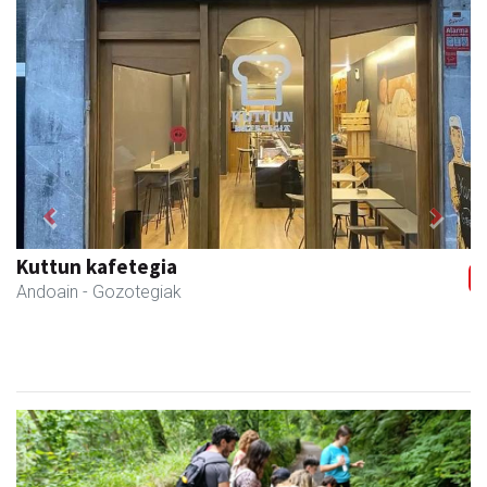
Previous
Next
Kuttun kafetegia
Andoain
- Gozotegiak