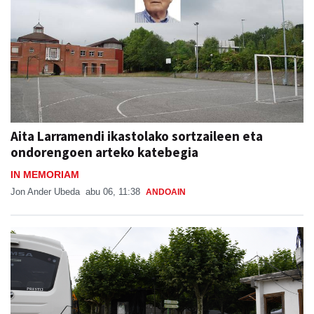
Aita Larramendi ikastolako sortzaileen eta
ondorengoen arteko katebegia
IN MEMORIAM
Jon Ander Ubeda
abu 06, 11:38
ANDOAIN