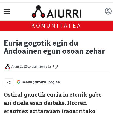
KOMUNITATEA
Euria gogotik egin du
Andoainen egun osoan zehar
Aiurri
2012ko apirilaren 29a
Gehitu gaitzazu Googlen
Ostiral gauetik euria ia etenik gabe
ari duela esan daiteke. Horren
eraginez egitarauan iragarritako