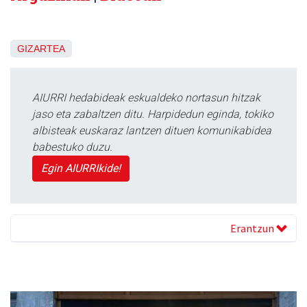
GIZARTEA
AIURRI hedabideak eskualdeko nortasun hitzak
jaso eta zabaltzen ditu. Harpidedun eginda, tokiko
albisteak euskaraz lantzen dituen komunikabidea
babestuko duzu.
Egin AIURRIkide!
Erantzun