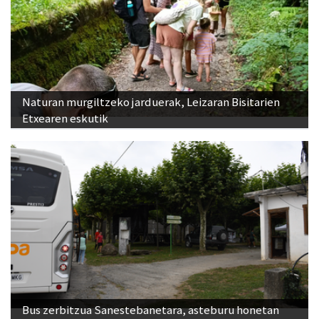
Naturan murgiltzeko jarduerak, Leizaran Bisitarien
Etxearen eskutik
Bus zerbitzua Sanestebanetara, asteburu honetan