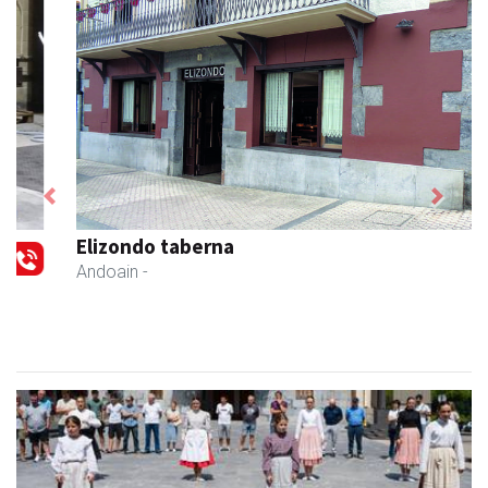
Previous
Next
Elizondo taberna
Andoain
-