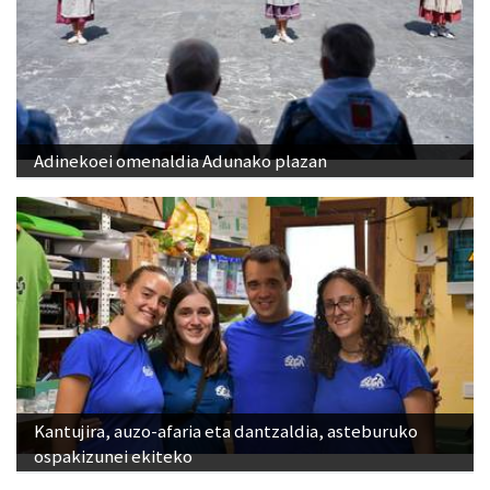
Adinekoei omenaldia Adunako plazan
Kantujira, auzo-afaria eta dantzaldia, asteburuko
ospakizunei ekiteko