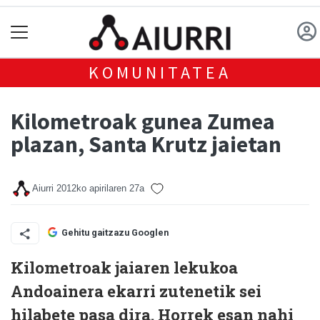
KOMUNITATEA
Kilometroak gunea Zumea
plazan, Santa Krutz jaietan
Aiurri
2012ko apirilaren 27a
Gehitu gaitzazu Googlen
Kilometroak jaiaren lekukoa
Andoainera ekarri zutenetik sei
hilabete pasa dira. Horrek esan nahi