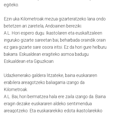
egiteko.
Ezin uka Kilometroak mezua gizarteratzeko lana ondo
betetzen ari zaretela, Andoainen bereziki.
A.L. Hori espero dugu. Ikastolaren eta euskaltzaleen
inguruko gizarte sareetan bai, beharbada oraindik orain
ez gara gizarte sare osora iritsi. Ez da hori gure helburu
bakarra. Eskualdean eragiteko asmoa badugu.
Eskualdean eta Gipuzkoan.
Udazkenerako galdera litzateke, baina euskararen
erabilera areagotzeko baliagarria izango da
Kilometroak.
A.L. Bai, hori bermatzea hala ere zaila izango da. Baina
eragin dezake euskararen aldeko sentimendua
areagotzeko. Eta euskararekiko edota ikastolarekiko