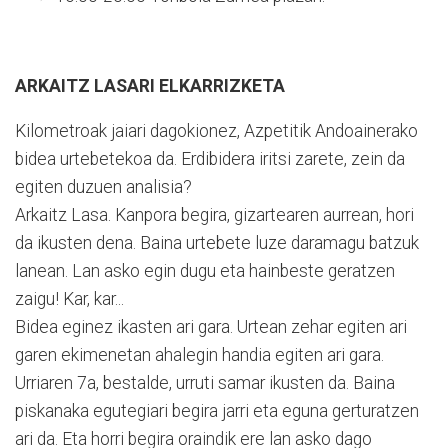
ARKAITZ LASARI ELKARRIZKETA
Kilometroak jaiari dagokionez, Azpetitik Andoainerako
bidea urtebetekoa da. Erdibidera iritsi zarete, zein da
egiten duzuen analisia?
Arkaitz Lasa. Kanpora begira, gizartearen aurrean, hori
da ikusten dena. Baina urtebete luze daramagu batzuk
lanean. Lan asko egin dugu eta hainbeste geratzen
zaigu! Kar, kar...
Bidea eginez ikasten ari gara. Urtean zehar egiten ari
garen ekimenetan ahalegin handia egiten ari gara.
Urriaren 7a, bestalde, urruti samar ikusten da. Baina
piskanaka egutegiari begira jarri eta eguna gerturatzen
ari da. Eta horri begira oraindik ere lan asko dago