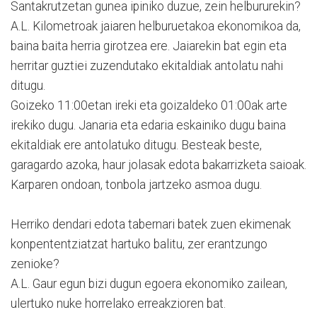
Santakrutzetan gunea ipiniko duzue, zein helbururekin?
A.L. Kilometroak jaiaren helburuetakoa ekonomikoa da,
baina baita herria girotzea ere. Jaiarekin bat egin eta
herritar guztiei zuzendutako ekitaldiak antolatu nahi
ditugu.
Goizeko 11:00etan ireki eta goizaldeko 01:00ak arte
irekiko dugu. Janaria eta edaria eskainiko dugu baina
ekitaldiak ere antolatuko ditugu. Besteak beste,
garagardo azoka, haur jolasak edota bakarrizketa saioak.
Karparen ondoan, tonbola jartzeko asmoa dugu.
Herriko dendari edota tabernari batek zuen ekimenak
konpententziatzat hartuko balitu, zer erantzungo
zenioke?
A.L. Gaur egun bizi dugun egoera ekonomiko zailean,
ulertuko nuke horrelako erreakzioren bat.