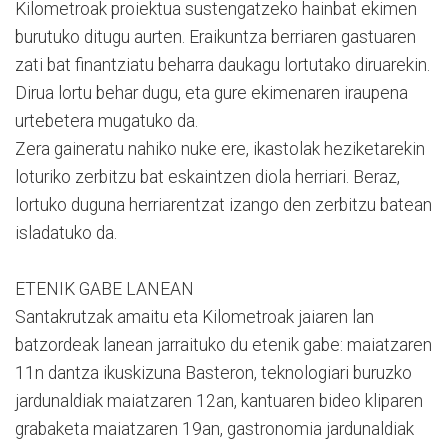
Kilometroak proiektua sustengatzeko hainbat ekimen
burutuko ditugu aurten. Eraikuntza berriaren gastuaren
zati bat finantziatu beharra daukagu lortutako diruarekin.
Dirua lortu behar dugu, eta gure ekimenaren iraupena
urtebetera mugatuko da.
Zera gaineratu nahiko nuke ere, ikastolak heziketarekin
loturiko zerbitzu bat eskaintzen diola herriari. Beraz,
lortuko duguna herriarentzat izango den zerbitzu batean
isladatuko da.
ETENIK GABE LANEAN
Santakrutzak amaitu eta Kilometroak jaiaren lan
batzordeak lanean jarraituko du etenik gabe: maiatzaren
11n dantza ikuskizuna Basteron, teknologiari buruzko
jardunaldiak maiatzaren 12an, kantuaren bideo kliparen
grabaketa maiatzaren 19an, gastronomia jardunaldiak