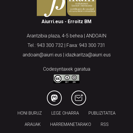
Aiurri.eus - Erroitz BM
Arantzibia plaza, 4-5 behea | ANDOAIN
Tel.: 943 300 732 | Faxa: 943 300 731
andoain@aiurri.eus | idazkaritza@aiurri.eus
Codesyntaxek garatua
HONI BURUZ
LEGE OHARRA
PUBLIZITATEA
ARAUAK
HARREMANETARAKO
RSS