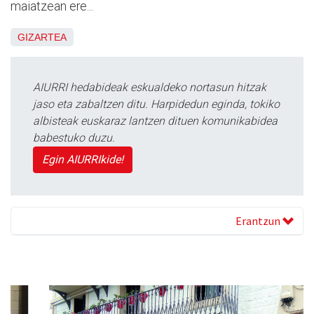
maiatzean ere...
GIZARTEA
AIURRI hedabideak eskualdeko nortasun hitzak
jaso eta zabaltzen ditu. Harpidedun eginda, tokiko
albisteak euskaraz lantzen dituen komunikabidea
babestuko duzu.
Egin AIURRIkide!
Erantzun