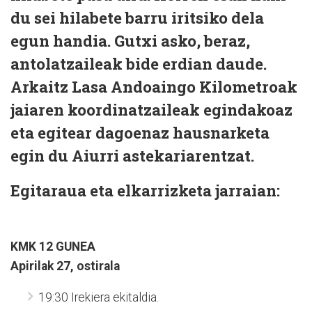
du sei hilabete barru iritsiko dela
egun handia. Gutxi asko, beraz,
antolatzaileak bide erdian daude.
Arkaitz Lasa Andoaingo Kilometroak
jaiaren koordinatzaileak egindakoaz
eta egitear dagoenaz hausnarketa
egin du Aiurri astekariarentzat.
Egitaraua eta elkarrizketa jarraian:
KMK 12 GUNEA
Apirilak 27, ostirala
19:30 Irekiera ekitaldia.