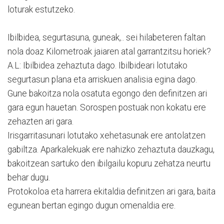
loturak estutzeko.
Ibilbidea, segurtasuna, guneak,.. sei hilabeteren faltan
nola doaz Kilometroak jaiaren atal garrantzitsu horiek?
A.L: Ibilbidea zehaztuta dago. Ibilbideari lotutako
segurtasun plana eta arriskuen analisia egina dago.
Gune bakoitza nola osatuta egongo den definitzen ari
gara egun hauetan. Sorospen postuak non kokatu ere
zehazten ari gara.
Irisgarritasunari lotutako xehetasunak ere antolatzen
gabiltza. Aparkalekuak ere nahizko zehaztuta dauzkagu,
bakoitzean sartuko den ibilgailu kopuru zehatza neurtu
behar dugu.
Protokoloa eta harrera ekitaldia definitzen ari gara, baita
egunean bertan egingo dugun omenaldia ere.