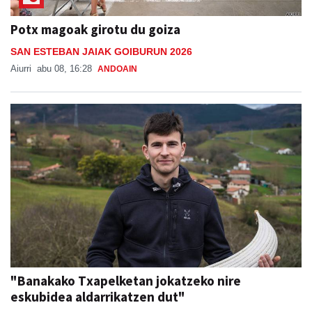
Potx magoak girotu du goiza
SAN ESTEBAN JAIAK GOIBURUN 2026
Aiurri
abu 08, 16:28
ANDOAIN
"Banakako Txapelketan jokatzeko nire
eskubidea aldarrikatzen dut"