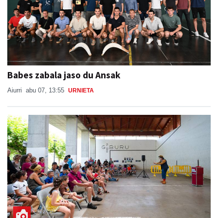
Babes zabala jaso du Ansak
Aiurri
abu 07, 13:55
URNIETA