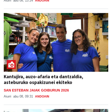
Aiurri
abu 08, 13:24
ANDOAIN
Kantujira, auzo-afaria eta dantzaldia,
asteburuko ospakizunei ekiteko
SAN ESTEBAN JAIAK GOIBURUN 2026
Aiurri
abu 08, 09:31
ANDOAIN