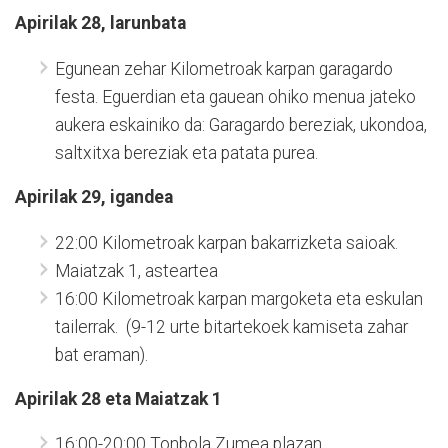
Apirilak 28, larunbata
Egunean zehar Kilometroak karpan garagardo
festa. Eguerdian eta gauean ohiko menua jateko
aukera eskainiko da: Garagardo bereziak, ukondoa,
saltxitxa bereziak eta patata purea.
Apirilak 29, igandea
22:00 Kilometroak karpan bakarrizketa saioak.
Maiatzak 1, asteartea
16:00 Kilometroak karpan margoketa eta eskulan
tailerrak. (9-12 urte bitartekoek kamiseta zahar
bat eraman).
Apirilak 28 eta Maiatzak 1
16:00-20:00 Tonbola Zumea plazan.