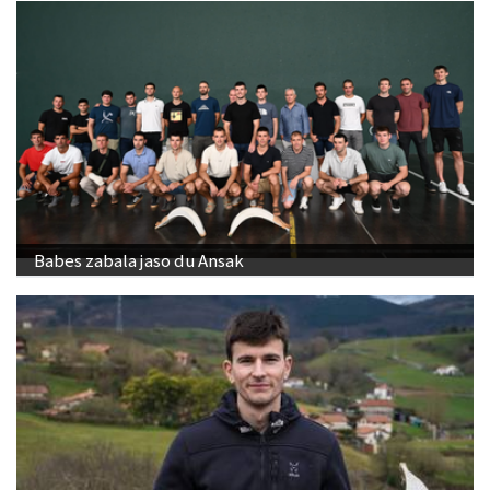
Babes zabala jaso du Ansak