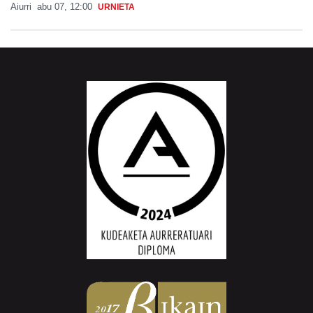
Aiurri
abu 07, 12:00
URNIETA