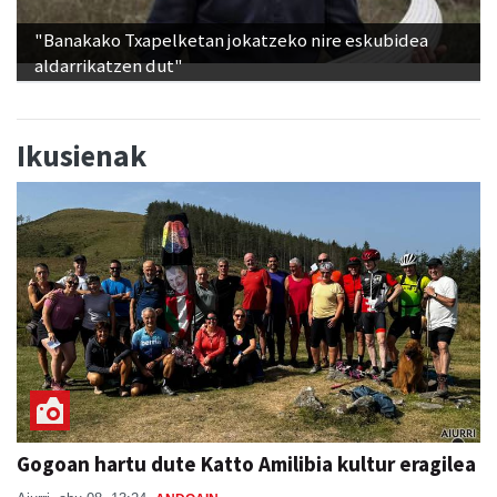
"Banakako Txapelketan jokatzeko nire eskubidea
aldarrikatzen dut"
Ikusienak
Gogoan hartu dute Katto Amilibia kultur eragilea