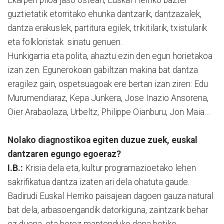
guztietatik etorritako ehunka dantzarik, dantzazalek,
dantza erakuslek, partitura egilek, trikitilarik, txistularik
eta folkloristak sinatu genuen.
Hunkigarria eta polita, ahaztu ezin den egun horietakoa
izan zen. Egunerokoan gabiltzan makina bat dantza
eragilez gain, ospetsuagoak ere bertan izan ziren: Edu
Murumendiaraz, Kepa Junkera, Jose Inazio Ansorena,
Oier Arabaolaza, Urbeltz, Philippe Oianburu, Jon Maia…
Nolako diagnostikoa egiten duzue zuek, euskal
dantzaren egungo egoeraz?
I.B.:
Krisia dela eta, kultur programazioetako lehen
sakrifikatua dantza izaten ari dela ohatuta gaude.
Badirudi Euskal Herriko paisajean dagoen gauza natural
bat dela, arbasoengandik datorkiguna, zaintzarik behar
ez duena, eta berez mantenduko dena betiko.