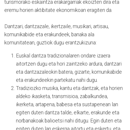
turismorako eskaintza erakargarriak ekoizten dira eta
eremu horien aktibitate ekonomikoan eragiten da.
Dantzari, dantzazale, ikertzaile, musikari, artisau,
komunikabide eta erakundeek, banaka ala
komunitatean, guztiok dugu erantzukizuna:
Euskal dantza tradizionalaren ondare izaera
aitortzen dugu eta hori zaintzeko ardura, dantzari
eta dantzazaleokin batera, gizarte, komunikabide
eta erakundeekin partekatu nahi dugu.
Tradiziozko musika, kantu eta dantzak, eta horien
aldeko ikasketa, transmisioa, zabalkundea,
ikerketa, artapena, babesa eta sustapenean lan
egiten duten dantza talde, elkarte, erakunde eta
norbanakoak balioetsi nahi ditugu. Egin duten eta
egiten duten lan eskerga aitortu eta eskertu, eta