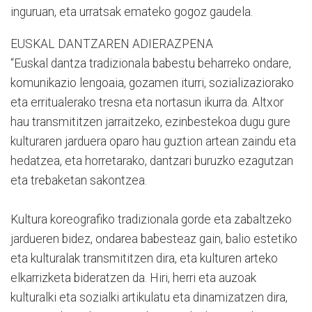
inguruan, eta urratsak emateko gogoz gaudela.
EUSKAL DANTZAREN ADIERAZPENA
“Euskal dantza tradizionala babestu beharreko ondare,
komunikazio lengoaia, gozamen iturri, sozializaziorako
eta erritualerako tresna eta nortasun ikurra da. Altxor
hau transmititzen jarraitzeko, ezinbestekoa dugu gure
kulturaren jarduera oparo hau guztion artean zaindu eta
hedatzea, eta horretarako, dantzari buruzko ezagutzan
eta trebaketan sakontzea.
Kultura koreografiko tradizionala gorde eta zabaltzeko
jardueren bidez, ondarea babesteaz gain, balio estetiko
eta kulturalak transmititzen dira, eta kulturen arteko
elkarrizketa bideratzen da. Hiri, herri eta auzoak
kulturalki eta sozialki artikulatu eta dinamizatzen dira,