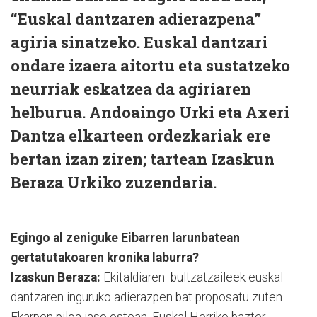
“Euskal dantzaren adierazpena”
agiria sinatzeko. Euskal dantzari
ondare izaera aitortu eta sustatzeko
neurriak eskatzea da agiriaren
helburua. Andoaingo Urki eta Axeri
Dantza elkarteen ordezkariak ere
bertan izan ziren; tartean Izaskun
Beraza Urkiko zuzendaria.
Egingo al zeniguke Eibarren larunbatean
gertatutakoaren kronika laburra?
Izaskun Beraza:
Ekitaldiaren bultzatzaileek euskal
dantzaren inguruko adierazpen bat proposatu zuten.
Ekarpen piloa jaso ostean, Euskal Herriko bazter