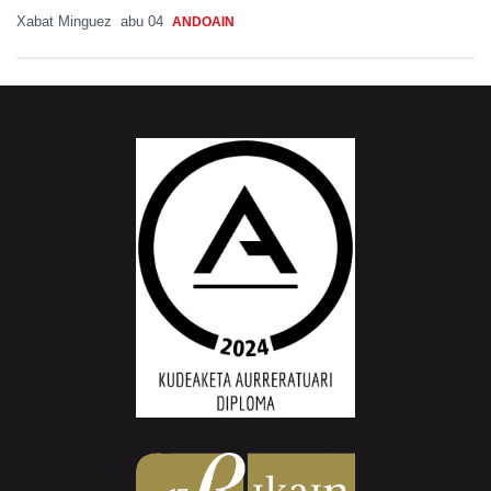
Xabat Minguez
abu 04
ANDOAIN