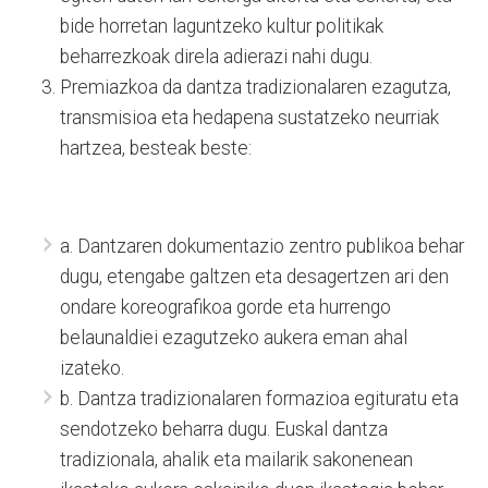
bide horretan laguntzeko kultur politikak
beharrezkoak direla adierazi nahi dugu.
Premiazkoa da dantza tradizionalaren ezagutza,
transmisioa eta hedapena sustatzeko neurriak
hartzea, besteak beste:
a. Dantzaren dokumentazio zentro publikoa behar
dugu, etengabe galtzen eta desagertzen ari den
ondare koreografikoa gorde eta hurrengo
belaunaldiei ezagutzeko aukera eman ahal
izateko.
b. Dantza tradizionalaren formazioa egituratu eta
sendotzeko beharra dugu. Euskal dantza
tradizionala, ahalik eta mailarik sakonenean