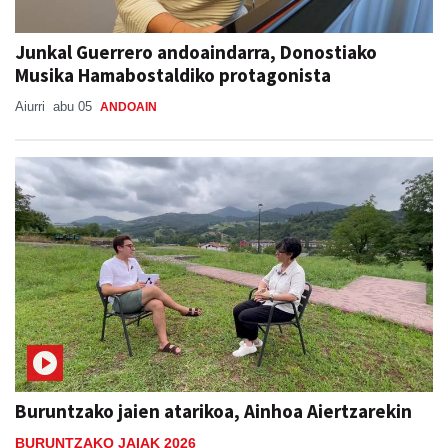
Junkal Guerrero andoaindarra, Donostiako
Musika Hamabostaldiko protagonista
Aiurri
abu 05
ANDOAIN
Buruntzako jaien atarikoa, Ainhoa Aiertzarekin
BURUNTZAKO JAIAK 2026