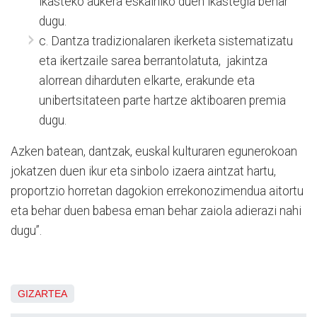
ikasteko aukera eskainiko duen ikastegia behar
dugu.
c. Dantza tradizionalaren ikerketa sistematizatu
eta ikertzaile sarea berrantolatuta, jakintza
alorrean diharduten elkarte, erakunde eta
unibertsitateen parte hartze aktiboaren premia
dugu.
Azken batean, dantzak, euskal kulturaren egunerokoan
jokatzen duen ikur eta sinbolo izaera aintzat hartu,
proportzio horretan dagokion errekonozimendua aitortu
eta behar duen babesa eman behar zaiola adierazi nahi
dugu”.
GIZARTEA