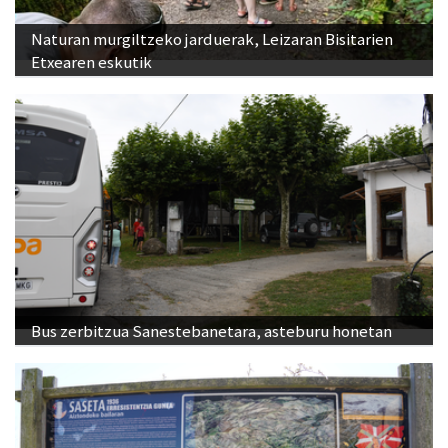
Naturan murgiltzeko jarduerak, Leizaran Bisitarien
Etxearen eskutik
Bus zerbitzua Sanestebanetara, asteburu honetan