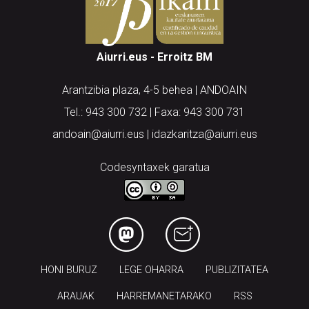
Aiurri.eus - Erroitz BM
Arantzibia plaza, 4-5 behea | ANDOAIN
Tel.: 943 300 732 | Faxa: 943 300 731
andoain@aiurri.eus | idazkaritza@aiurri.eus
Codesyntaxek garatua
HONI BURUZ
LEGE OHARRA
PUBLIZITATEA
ARAUAK
HARREMANETARAKO
RSS