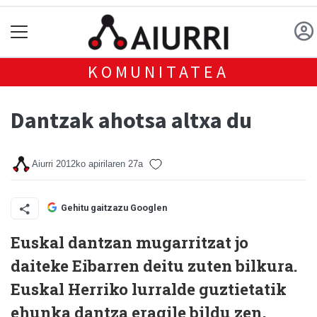
KOMUNITATEA
Dantzak ahotsa altxa du
Aiurri
2012ko apirilaren 27a
Gehitu gaitzazu Googlen
Euskal dantzan mugarritzat jo
daiteke Eibarren deitu zuten bilkura.
Euskal Herriko lurralde guztietatik
ehunka dantza eragile bildu zen,