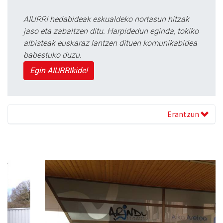
AIURRI hedabideak eskualdeko nortasun hitzak
jaso eta zabaltzen ditu. Harpidedun eginda, tokiko
albisteak euskaraz lantzen dituen komunikabidea
babestuko duzu.
Egin AIURRIkide!
Erantzun