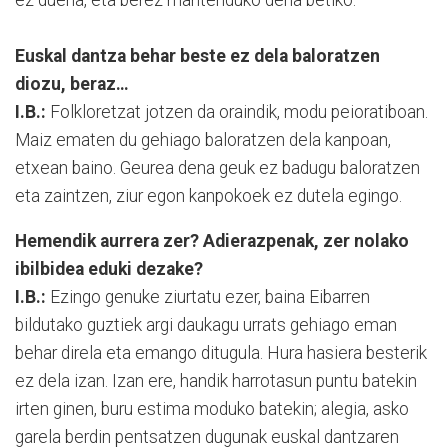
Euskal dantza behar beste ez dela baloratzen
diozu, beraz…
I.B.:
Folkloretzat jotzen da oraindik, modu peioratiboan.
Maiz ematen du gehiago baloratzen dela kanpoan,
etxean baino. Geurea dena geuk ez badugu baloratzen
eta zaintzen, ziur egon kanpokoek ez dutela egingo.
Hemendik aurrera zer? Adierazpenak, zer nolako
ibilbidea eduki dezake?
I.B.:
Ezingo genuke ziurtatu ezer, baina Eibarren
bildutako guztiek argi daukagu urrats gehiago eman
behar direla eta emango ditugula. Hura hasiera besterik
ez dela izan. Izan ere, handik harrotasun puntu batekin
irten ginen, buru estima moduko batekin; alegia, asko
garela berdin pentsatzen dugunak euskal dantzaren