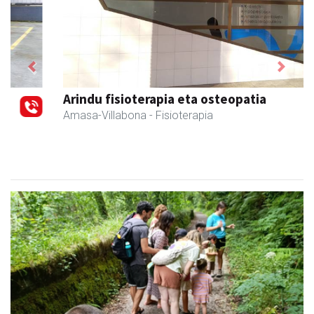
Previous
Next
Arindu fisioterapia eta osteopatia
Amasa-Villabona
- Fisioterapia