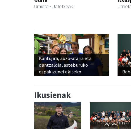
Urnieta
- Jatetxeak
Urniet
Kantujira, auzo-afaria eta
dantzaldia, asteburuko
ospakizunei ekiteko
Babe
Ikusienak