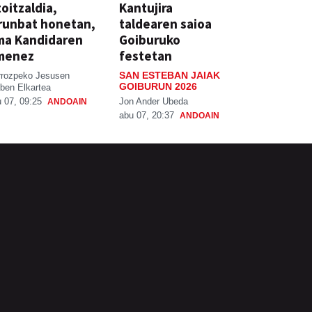
oitzaldia,
Kantujira
runbat honetan,
taldearen saioa
ma Kandidaren
Goiburuko
menez
festetan
SAN ESTEBAN JAIAK
rrozpeko Jesusen
GOIBURUN 2026
ben Elkartea
Jon Ander Ubeda
 07, 09:25
ANDOAIN
abu 07, 20:37
ANDOAIN