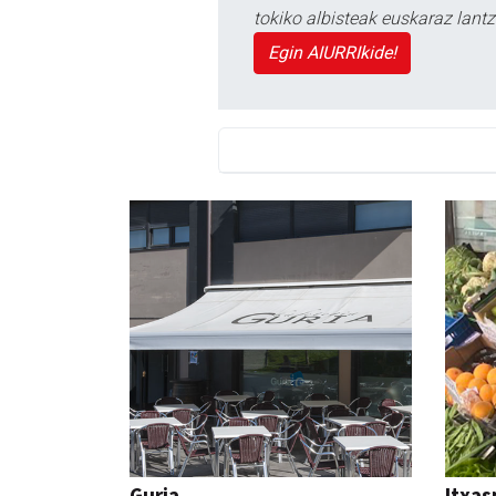
tokiko albisteak euskaraz lan
Egin AIURRIkide!
Guria
Itxas