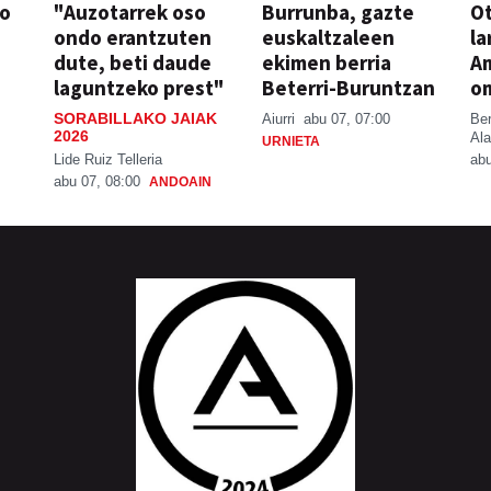
so
"Auzotarrek oso
Burrunba, gazte
Ot
ondo erantzuten
euskaltzaleen
la
dute, beti daude
ekimen berria
A
laguntzeko prest"
Beterri-Buruntzan
o
SORABILLAKO JAIAK
Aiurri
abu 07, 07:00
Be
2026
Ala
URNIETA
Lide Ruiz Telleria
abu
abu 07, 08:00
ANDOAIN