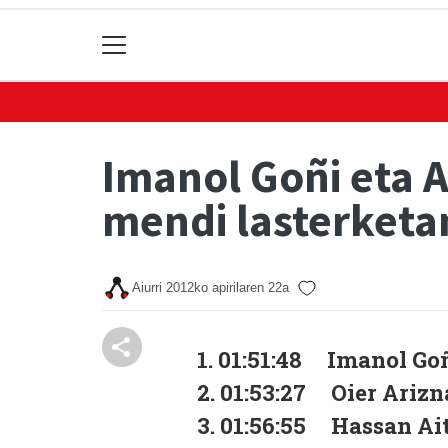
Imanol Goñi eta 
mendi lasterketa
Aiurri
2012ko apirilaren 22a
1. 01:51:48 Imanol Go
2. 01:53:27 Oier Arizn
3. 01:56:55 Hassan Ai