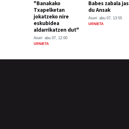
"Banakako
Babes zabala ja
Txapelketan
du Ansak
jokatzeko nire
Aiurri
abu 07, 13:55
eskubidea
URNIETA
aldarrikatzen dut"
Aiurri
abu 07, 12:00
URNIETA