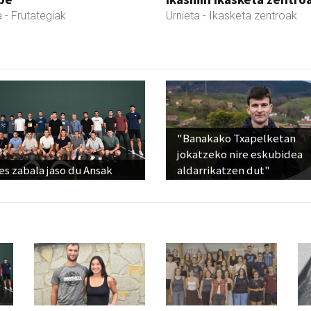
a
- Frutategiak
Urnieta
- Ikasketa zentroak
"Banakako Txapelketan
jokatzeko nire eskubidea
s zabala jaso du Ansak
aldarrikatzen dut"