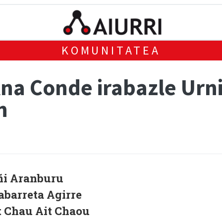
KOMUNITATEA
Ana Conde irabazle Urn
n
ñi Aranburu
abarreta Agirre
t Chau Ait Chaou