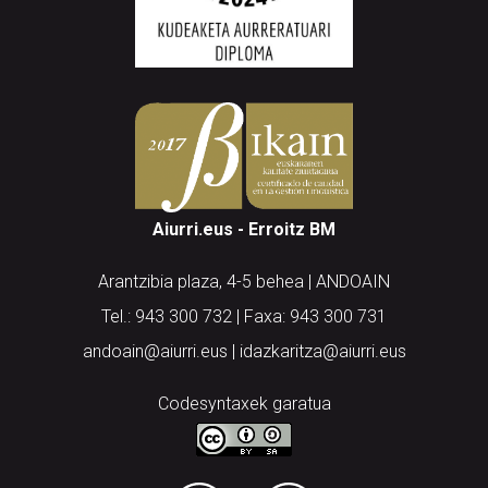
Aiurri.eus - Erroitz BM
Arantzibia plaza, 4-5 behea | ANDOAIN
Tel.: 943 300 732 | Faxa: 943 300 731
andoain@aiurri.eus | idazkaritza@aiurri.eus
Codesyntaxek garatua