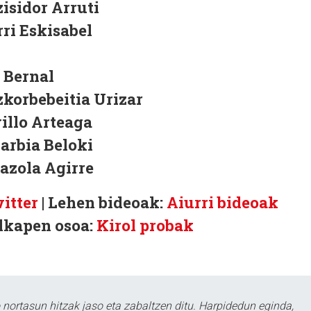
isidor Arruti
ri Eskisabel
 Bernal
zkorbebeitia Urizar
illo Arteaga
barbia Beloki
azola Agirre
witter
| Lehen bideoak:
Aiurri bideoak
ilkapen osoa:
Kirol probak
ortasun hitzak jaso eta zabaltzen ditu. Harpidedun eginda,