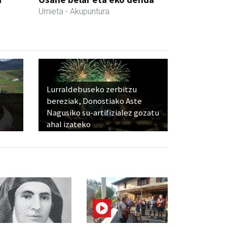
Urnieta
- Akupuntura
Lurraldebuseko zerbitzu
bereziak, Donostiako Aste
Nagusiko su-artifizialez gozatu
ahal izateko