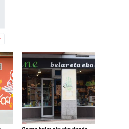
a
Osane belar eta eko denda