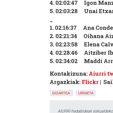
4. 02:02:47 Igon Manz
5. 02:03:28 Unai Etxar
_
1. 02:16:37 Ana Conde
2. 02:21:34 Oihana Ai
3. 02:23:58 Elena Calv
4. 02:28:46 Aitziber I
5. 02:34:02 Maddi Arr
Kontakizuna:
Aiurri t
Argazkiak:
Flickr
| Sa
GIZARTEA
URNIETA
AIURRI hedabideak eskualdeko n