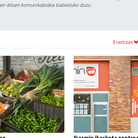
tzen dituen komunikabidea babestuko duzu.
Erantzun
pe
Ikasmin ikasketa zentro