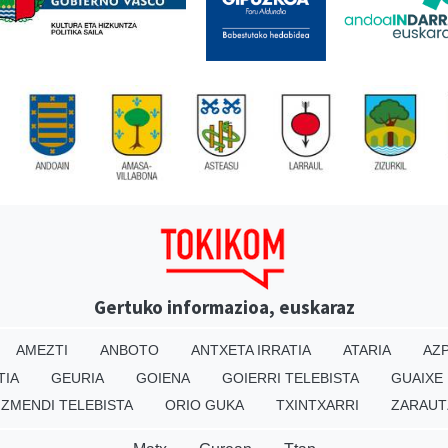
Gertuko informazioa, euskaraz
AMEZTI
ANBOTO
ANTXETA IRRATIA
ATARIA
AZP
TIA
GEURIA
GOIENA
GOIERRI TELEBISTA
GUAIXE
IZMENDI TELEBISTA
ORIO GUKA
TXINTXARRI
ZARAUT