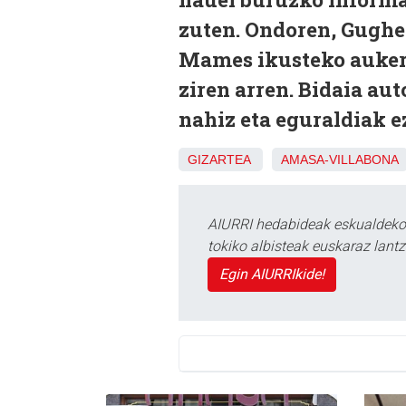
zuten. Ondoren, Gughe
Mames ikusteko aukera
ziren arren. Bidaia au
nahiz eta eguraldiak e
GIZARTEA
AMASA-VILLABONA
AIURRI hedabideak eskualdeko n
tokiko albisteak euskaraz lan
Egin AIURRIkide!