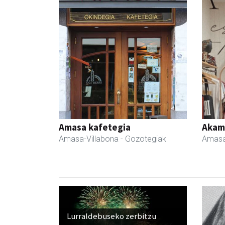
Amasa kafetegia
Akam
Amasa-Villabona
- Gozotegiak
Amasa
Lurraldebuseko zerbitzu