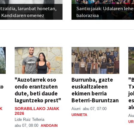
tzaldia, larunbat honetan,
Santio jaiak: Udalaren lehe
 Kandidaren omenez
balorazioa
"Auzotarrek oso
Burrunba, gazte
"
ko
ondo erantzuten
euskaltzaleen
T
dute, beti daude
ekimen berria
jo
laguntzeko prest"
Beterri-Buruntzan
e
al
K
SORABILLAKO JAIAK
Aiurri
abu 07, 07:00
2026
URNIETA
Aiu
Lide Ruiz Telleria
UR
abu 07, 08:00
ANDOAIN