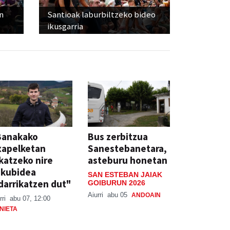
n
Santioak laburbiltzeko bideo
ikusgarria
Banakako
Bus zerbitzua
xapelketan
Sanestebanetara,
katzeko nire
asteburu honetan
skubidea
SAN ESTEBAN JAIAK
darrikatzen dut"
GOIBURUN 2026
Aiurri
abu 05
ANDOAIN
rri
abu 07, 12:00
NIETA