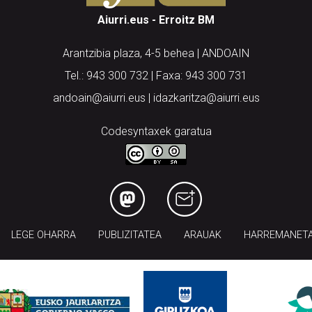
Aiurri.eus - Erroitz BM
Arantzibia plaza, 4-5 behea | ANDOAIN
Tel.: 943 300 732 | Faxa: 943 300 731
andoain@aiurri.eus | idazkaritza@aiurri.eus
Codesyntaxek garatua
LEGE OHARRA
PUBLIZITATEA
ARAUAK
HARREMANET