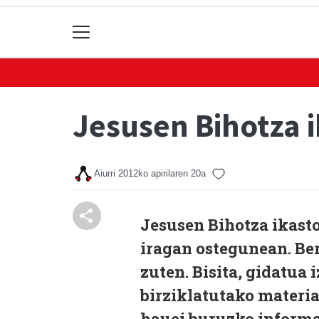
Jesusen Bihotza i
Aiurri
2012ko apirilaren 20a
Jesusen Bihotza ikasto
iragan ostegunean. Ber
zuten. Bisita, gidatua 
birziklatutako materia
hauei buruzko informa