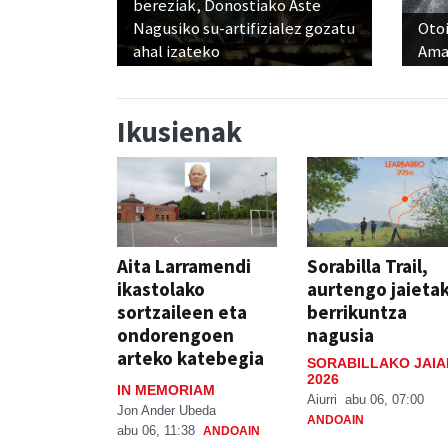
bereziak, Donostiako Aste
Nagusiko su-artifizialez gozatu
Otoi
ahal izateko
Ama
Ikusienak
Aita Larramendi
Sorabilla Trail,
ikastolako
aurtengo jaieta
sortzaileen eta
berrikuntza
ondorengoen
nagusia
arteko katebegia
SORABILLAKO JAIA
2026
IN MEMORIAM
Aiurri
abu 06, 07:00
Jon Ander Ubeda
ANDOAIN
abu 06, 11:38
ANDOAIN