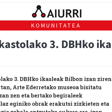
KOMUNITATEA
kastolako 3. DBHko ika
lako 3. DBHko ikasleak Bilbon izan ziren
tan, Arte Ederretako museoa bisitatu
izan zen eta bertako begiraleek
laz eginiko obrak erakutsi zizkieten eta
zio zabala entzuteko aukera ere izan