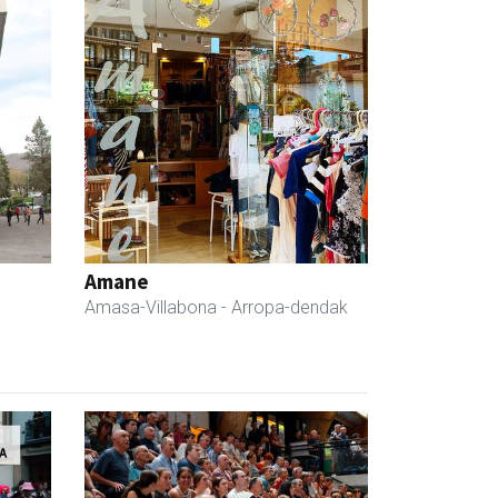
Amane
Amasa-Villabona
- Arropa-dendak