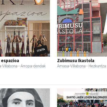
 espazioa
Zubimusu Ikastola
-Villabona
- Arropa-dendak
Amasa-Villabona
- Hezkuntza