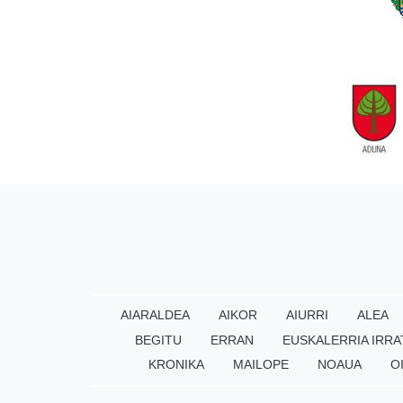
AIARALDEA
AIKOR
AIURRI
ALEA
BEGITU
ERRAN
EUSKALERRIA IRRA
KRONIKA
MAILOPE
NOAUA
O