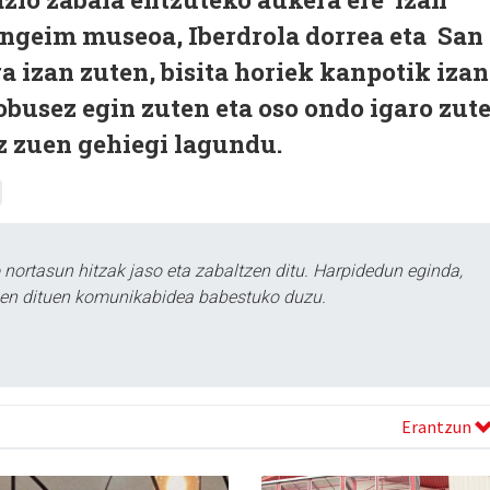
ngeim museoa, Iberdrola dorrea eta San
 izan zuten, bisita horiek kanpotik izan
tobusez egin zuten eta oso ondo igaro zut
z zuen gehiegi lagundu.
ortasun hitzak jaso eta zabaltzen ditu. Harpidedun eginda,
tzen dituen komunikabidea babestuko duzu.
Erantzun