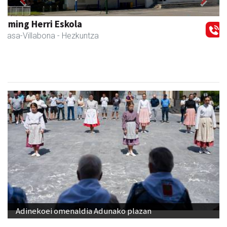
Previous
Next
Akam espazioa
Amasa-Villabona
- Arropa-dendak
Adinekoei omenaldia Adunako plazan