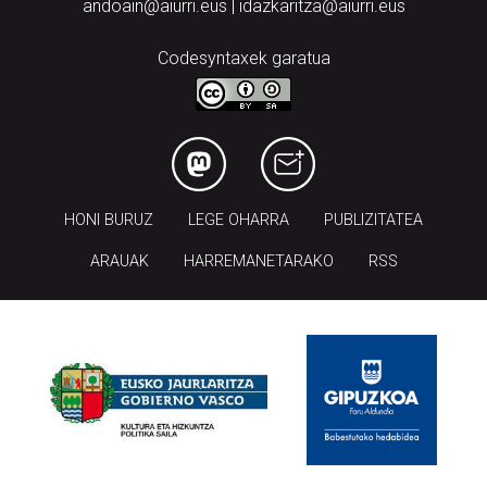
andoain@aiurri.eus | idazkaritza@aiurri.eus
Codesyntaxek garatua
HONI BURUZ
LEGE OHARRA
PUBLIZITATEA
ARAUAK
HARREMANETARAKO
RSS