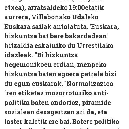
etxea), arratsaldeko 19:00etatik
aurrera, Villabonako Udaleko
Euskara sailak antolatuta. 'Euskara,
hizkuntza bat bere bakardadean'
hitzaldia eskainiko du Urrestilako
idazleak. "Bi hizkuntza
hegemonikoen erdian, menpeko
hizkuntza baten egoera petrala bizi
du egun euskarak. ´Normalizazioa
´ren etiketaz mozorroturiko anti-
politika baten ondorioz, piramide
sozialean desagertzen ari da, eta
laster kaletik ere bai. Botere politiko