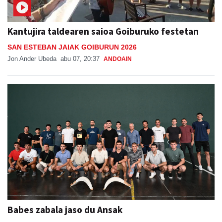
Kantujira taldearen saioa Goiburuko festetan
SAN ESTEBAN JAIAK GOIBURUN 2026
Jon Ander Ubeda
abu 07, 20:37
ANDOAIN
Babes zabala jaso du Ansak