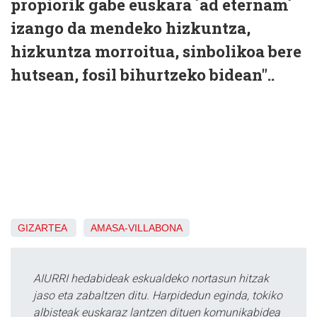
propiorik gabe euskara ´ad eternam´
izango da mendeko hizkuntza,
hizkuntza morroitua, sinbolikoa bere
hutsean, fosil bihurtzeko bidean"..
GIZARTEA
AMASA-VILLABONA
AIURRI hedabideak eskualdeko nortasun hitzak
jaso eta zabaltzen ditu. Harpidedun eginda, tokiko
albisteak euskaraz lantzen dituen komunikabidea