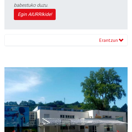
babestuko duzu.
Egin AIURRIkide!
Erantzun