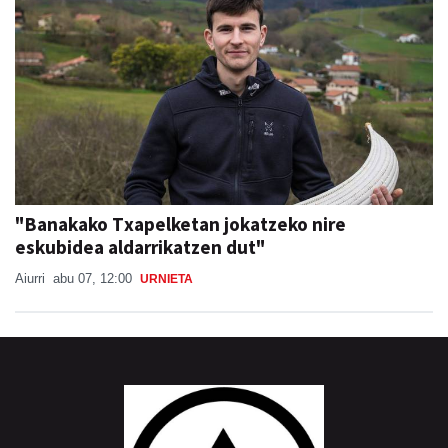
"Banakako Txapelketan jokatzeko nire
eskubidea aldarrikatzen dut"
Aiurri
abu 07, 12:00
URNIETA