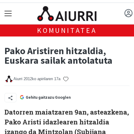
KOMUNITATEA
Pako Aristiren hitzaldia,
Euskara sailak antolatuta
Aiurri
2012ko apirilaren 17a
Gehitu gaitzazu Googlen
Datorren maiatzaren 9an, asteazkena,
Pako Aristi idazlearen hitzaldia
izango da Mintzolan (Subijana