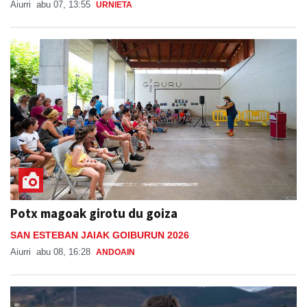
Aiurri
abu 07, 13:55
URNIETA
Potx magoak girotu du goiza
SAN ESTEBAN JAIAK GOIBURUN 2026
Aiurri
abu 08, 16:28
ANDOAIN