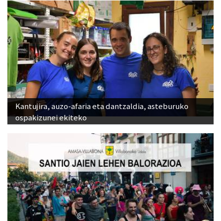
Kantujira, auzo-afaria eta dantzaldia, asteburuko
ospakizunei ekiteko