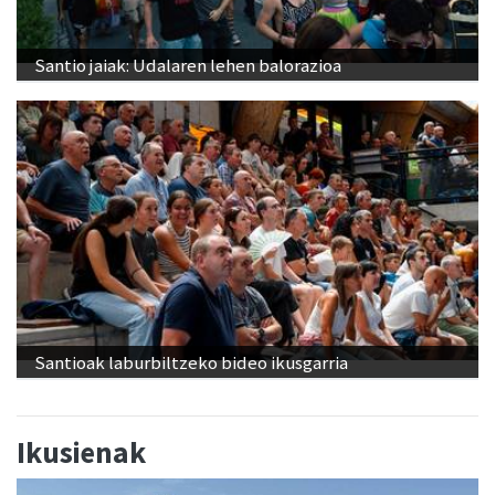
Santio jaiak: Udalaren lehen balorazioa
Santioak laburbiltzeko bideo ikusgarria
Ikusienak