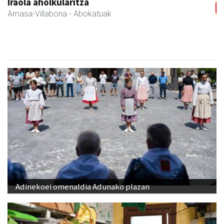
Iraola aholkularitza
Amasa-Villabona
- Abokatuak
Adinekoei omenaldia Adunako plazan