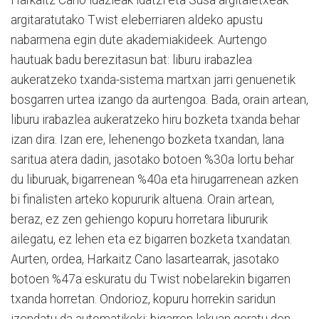
Harkaitz Cano idazleak idatzi eta Susa argitaletxeak
argitaratutako Twist eleberriaren aldeko apustu
nabarmena egin dute akademiakideek. Aurtengo
hautuak badu berezitasun bat: liburu irabazlea
aukeratzeko txanda-sistema martxan jarri genuenetik
bosgarren urtea izango da aurtengoa. Bada, orain artean,
liburu irabazlea aukeratzeko hiru bozketa txanda behar
izan dira. Izan ere, lehenengo bozketa txandan, lana
saritua atera dadin, jasotako botoen %30a lortu behar
du liburuak, bigarrenean %40a eta hirugarrenean azken
bi finalisten arteko kopururik altuena. Orain artean,
beraz, ez zen gehiengo kopuru horretara libururik
ailegatu, ez lehen eta ez bigarren bozketa txandatan.
Aurten, ordea, Harkaitz Cano lasartearrak, jasotako
botoen %47a eskuratu du Twist nobelarekin bigarren
txanda horretan. Ondorioz, kopuru horrekin saridun