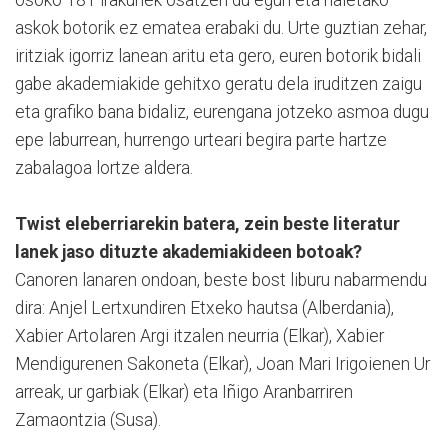
osoko 181 irakurlek osatzen du egun eta haietako
askok botorik ez ematea erabaki du. Urte guztian zehar,
iritziak igorriz lanean aritu eta gero, euren botorik bidali
gabe akademiakide gehitxo geratu dela iruditzen zaigu
eta grafiko bana bidaliz, eurengana jotzeko asmoa dugu
epe laburrean, hurrengo urteari begira parte hartze
zabalagoa lortze aldera.
Twist eleberriarekin batera, zein beste literatur
lanek jaso dituzte akademiakideen botoak?
Canoren lanaren ondoan, beste bost liburu nabarmendu
dira: Anjel Lertxundiren Etxeko hautsa (Alberdania),
Xabier Artolaren Argi itzalen neurria (Elkar), Xabier
Mendigurenen Sakoneta (Elkar), Joan Mari Irigoienen Ur
arreak, ur garbiak (Elkar) eta Iñigo Aranbarriren
Zamaontzia (Susa).