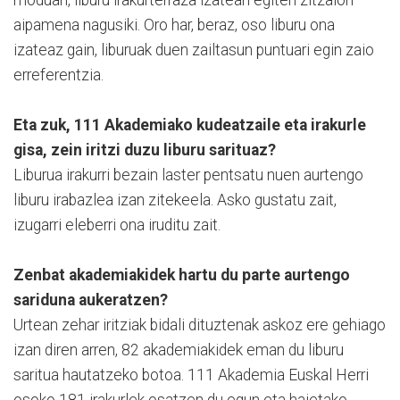
moduan, liburu irakurterraza izateari egiten zitzaion
aipamena nagusiki. Oro har, beraz, oso liburu ona
izateaz gain, liburuak duen zailtasun puntuari egin zaio
erreferentzia.
Eta zuk, 111 Akademiako kudeatzaile eta irakurle
gisa, zein iritzi duzu liburu sarituaz?
Liburua irakurri bezain laster pentsatu nuen aurtengo
liburu irabazlea izan zitekeela. Asko gustatu zait,
izugarri eleberri ona iruditu zait.
Zenbat akademiakidek hartu du parte aurtengo
sariduna aukeratzen?
Urtean zehar iritziak bidali dituztenak askoz ere gehiago
izan diren arren, 82 akademiakidek eman du liburu
saritua hautatzeko botoa. 111 Akademia Euskal Herri