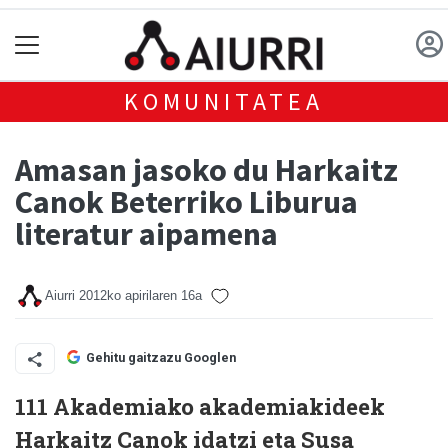
KOMUNITATEA
Amasan jasoko du Harkaitz
Canok Beterriko Liburua
literatur aipamena
Aiurri
2012ko apirilaren 16a
Gehitu gaitzazu Googlen
111 Akademiako akademiakideek
Harkaitz Canok idatzi eta Susa