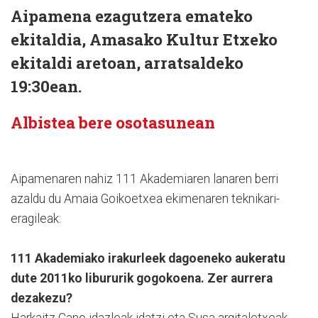
Aipamena ezagutzera emateko
ekitaldia, Amasako Kultur Etxeko
ekitaldi aretoan, arratsaldeko
19:30ean.
Albistea bere osotasunean
Aipamenaren nahiz 111 Akademiaren lanaren berri
azaldu du Amaia Goikoetxea ekimenaren teknikari-
eragileak:
111 Akademiako irakurleek dagoeneko aukeratu
dute 2011ko libururik gogokoena. Zer aurrera
dezakezu?