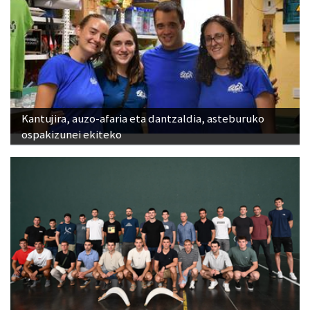
Kantujira, auzo-afaria eta dantzaldia, asteburuko
ospakizunei ekiteko