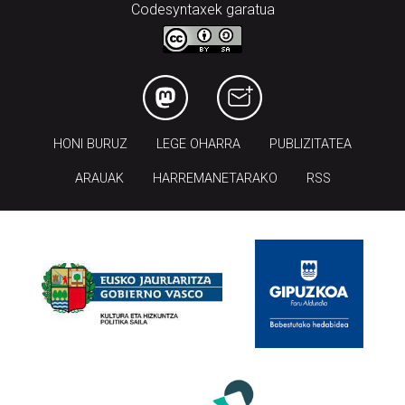
Codesyntaxek garatua
HONI BURUZ
LEGE OHARRA
PUBLIZITATEA
ARAUAK
HARREMANETARAKO
RSS