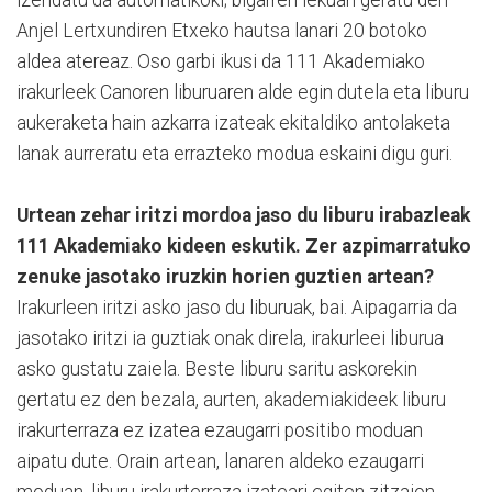
izendatu da automatikoki; bigarren lekuan geratu den
Anjel Lertxundiren Etxeko hautsa lanari 20 botoko
aldea atereaz. Oso garbi ikusi da 111 Akademiako
irakurleek Canoren liburuaren alde egin dutela eta liburu
aukeraketa hain azkarra izateak ekitaldiko antolaketa
lanak aurreratu eta errazteko modua eskaini digu guri.
Urtean zehar iritzi mordoa jaso du liburu irabazleak
111 Akademiako kideen eskutik. Zer azpimarratuko
zenuke jasotako iruzkin horien guztien artean?
Irakurleen iritzi asko jaso du liburuak, bai. Aipagarria da
jasotako iritzi ia guztiak onak direla, irakurleei liburua
asko gustatu zaiela. Beste liburu saritu askorekin
gertatu ez den bezala, aurten, akademiakideek liburu
irakurterraza ez izatea ezaugarri positibo moduan
aipatu dute. Orain artean, lanaren aldeko ezaugarri