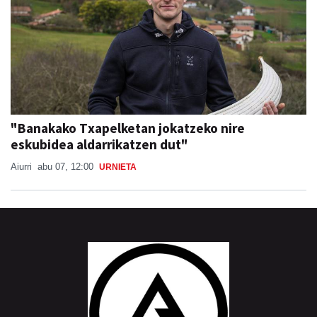
"Banakako Txapelketan jokatzeko nire
eskubidea aldarrikatzen dut"
Aiurri
abu 07, 12:00
URNIETA