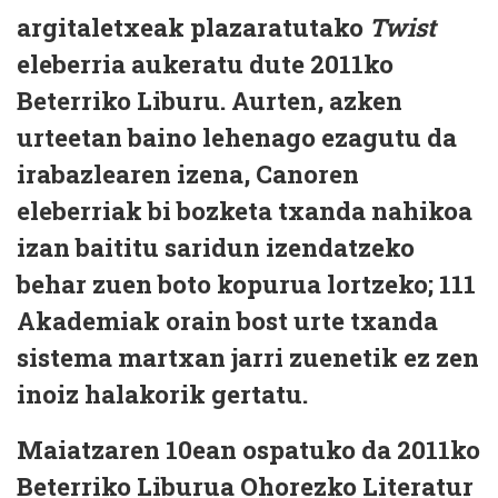
argitaletxeak plazaratutako
Twist
eleberria aukeratu dute 2011ko
Beterriko Liburu. Aurten, azken
urteetan baino lehenago ezagutu da
irabazlearen izena, Canoren
eleberriak bi bozketa txanda nahikoa
izan baititu saridun izendatzeko
behar zuen boto kopurua lortzeko; 111
Akademiak orain bost urte txanda
sistema martxan jarri zuenetik ez zen
inoiz halakorik gertatu.
Maiatzaren 10ean ospatuko da 2011ko
Beterriko Liburua Ohorezko Literatur