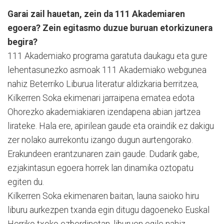
Garai zail hauetan, zein da 111 Akademiaren
egoera? Zein egitasmo duzue buruan etorkizunera
begira?
111 Akademiako programa garatuta daukagu eta gure
lehentasunezko asmoak 111 Akademiako webgunea
nahiz Beterriko Liburua literatur aldizkaria berritzea,
Kilkerren Soka ekimenari jarraipena ematea edota
Ohorezko akademiakiaren izendapena abian jartzea
lirateke. Hala ere, apirilean gaude eta oraindik ez dakigu
zer nolako aurrekontu izango dugun aurtengorako.
Erakundeen erantzunaren zain gaude. Dudarik gabe,
ezjakintasun egoera horrek lan dinamika oztopatu
egiten du.
Kilkerren Soka ekimenaren baitan, launa saioko hiru
liburu aurkezpen txanda egin ditugu dagoeneko Euskal