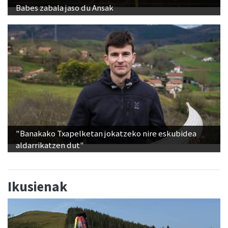
Babes zabala jaso du Ansak
"Banakako Txapelketan jokatzeko nire eskubidea
aldarrikatzen dut"
Ikusienak