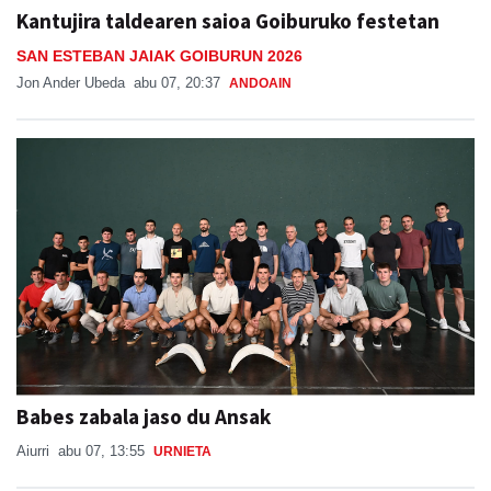
Kantujira taldearen saioa Goiburuko festetan
SAN ESTEBAN JAIAK GOIBURUN 2026
Jon Ander Ubeda
abu 07, 20:37
ANDOAIN
Babes zabala jaso du Ansak
Aiurri
abu 07, 13:55
URNIETA