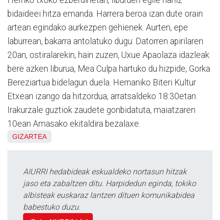
Herriko txoko ezberdinetan, liburuen egile nahiz
bidaideei hitza emanda. Harrera beroa izan dute orain
artean egindako aurkezpen gehienek. Aurten, epe
laburrean, bakarra antolatuko dugu: Datorren apirilaren
20an, ostiralarekin, hain zuzen, Uxue Apaolaza idazleak
bere azken liburua, Mea Culpa hartuko du hizpide, Gorka
Bereziartua bidelagun duela. Hernaniko Biteri Kultur
Etxean izango da hitzordua, arratsaldeko 18:30etan.
Irakurzale guztiok zaudete gonbidatuta, maiatzaren
10ean Amasako ekitaldira bezalaxe.
GIZARTEA
AIURRI hedabideak eskualdeko nortasun hitzak
jaso eta zabaltzen ditu. Harpidedun eginda, tokiko
albisteak euskaraz lantzen dituen komunikabidea
babestuko duzu.