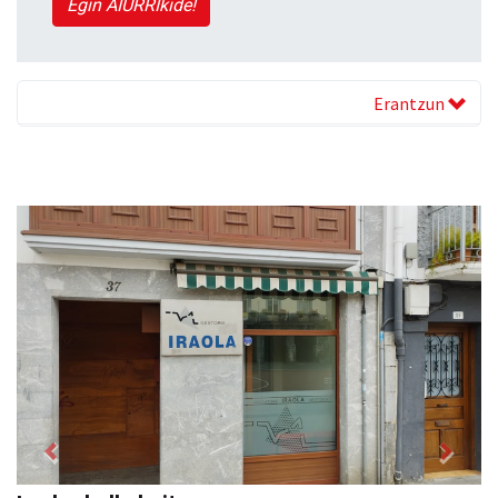
Egin AIURRIkide!
Erantzun
Previous
Next