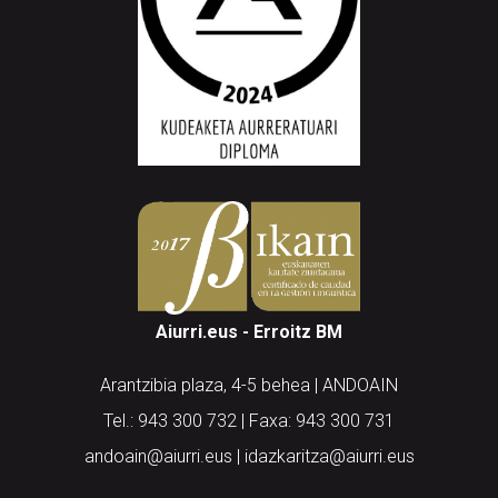
Aiurri.eus - Erroitz BM
Arantzibia plaza, 4-5 behea | ANDOAIN
Tel.: 943 300 732 | Faxa: 943 300 731
andoain@aiurri.eus | idazkaritza@aiurri.eus