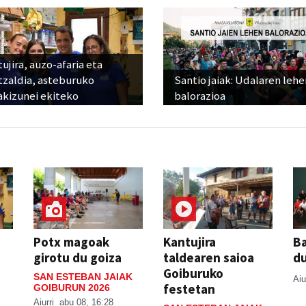
ujira, auzo-afaria eta
tzaldia, asteburuko
Santio jaiak: Udalaren lehe
akizunei ekiteko
balorazioa
Potx magoak
Kantujira
Ba
girotu du goiza
taldearen saioa
d
Goiburuko
SAN ESTEBAN JAIAK
Aiu
festetan
GOIBURUN 2026
Aiurri
abu 08, 16:28