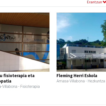
Erantzun
u fisioterapia eta
Fleming Herri Eskola
opatia
Amasa-Villabona
- Hezkuntza
-Villabona
- Fisioterapia