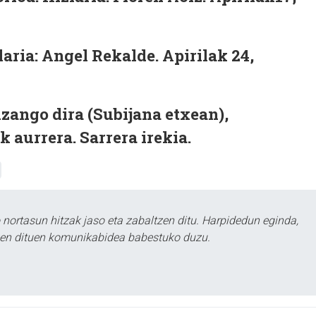
laria: Angel Rekalde. Apirilak 24,
zango dira (Subijana etxean),
k aurrera. Sarrera irekia.
ortasun hitzak jaso eta zabaltzen ditu. Harpidedun eginda,
tzen dituen komunikabidea babestuko duzu.