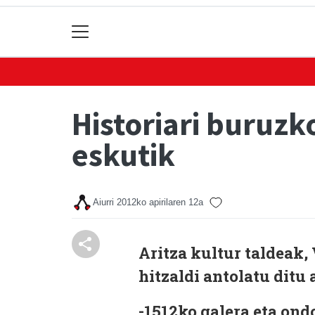
Historiari buruzko
eskutik
Aiurri
2012ko apirilaren 12a
Aritza kultur taldeak,
hitzaldi antolatu ditu 
-1512ko galera eta ond