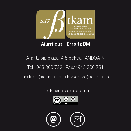
Aiurri.eus - Erroitz BM
Arantzibia plaza, 4-5 behea | ANDOAIN
Tel.: 943 300 732 | Faxa: 943 300 731
andoain@aiurri.eus | idazkaritza@aiurri.eus
Codesyntaxek garatua