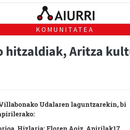
KOMUNITATEA
 hitzaldiak, Aritza kul
 Villabonako Udalaren laguntzarekin, bi
apirilerako:
orioa.
Hizlaria: Floren Aoiz. Apirilak17,