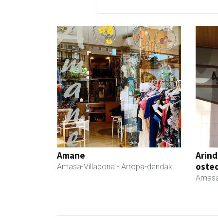
Amane
Arind
oste
Amasa-Villabona
- Arropa-dendak
Amasa