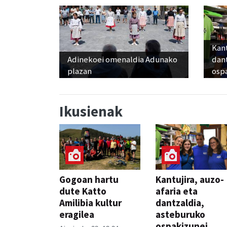
Kant
Adinekoei omenaldia Adunako
dan
plazan
osp
Ikusienak
Gogoan hartu
Kantujira, auzo-
dute Katto
afaria eta
Amilibia kultur
dantzaldia,
eragilea
asteburuko
ospakizunei