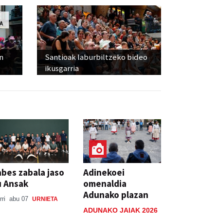
n
Santioak laburbiltzeko bideo
ikusgarria
bes zabala jaso
Adinekoei
u Ansak
omenaldia
Adunako plazan
rri
abu 07
URNIETA
ADUNAKO JAIAK 2026