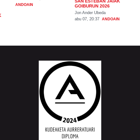
SAN ESTEBAN JAIAK
ANDOAIN
GOIBURUN 2026
Jon Ander Ubeda
K
abu 07, 20:37
ANDOAIN