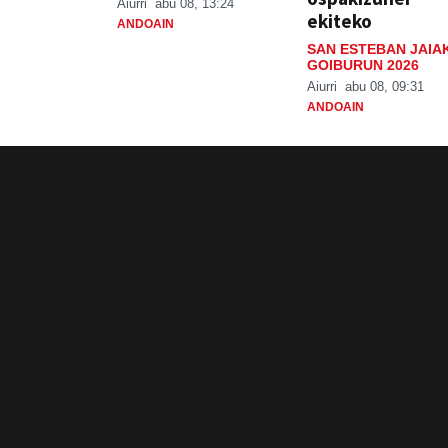
Aiurri
abu 08, 13:24
ekiteko
ANDOAIN
SAN ESTEBAN JAIA
GOIBURUN 2026
Aiurri
abu 08, 09:31
ANDOAIN