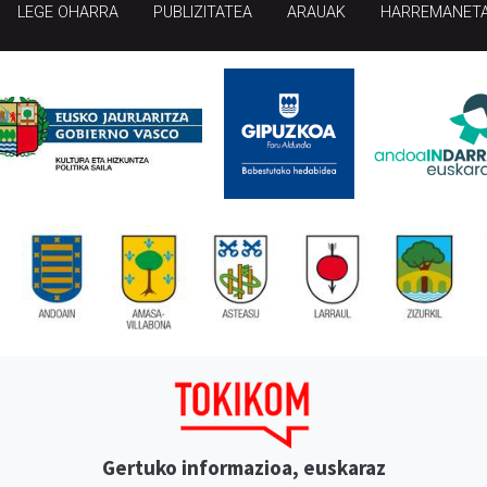
LEGE OHARRA
PUBLIZITATEA
ARAUAK
HARREMANET
Gertuko informazioa, euskaraz