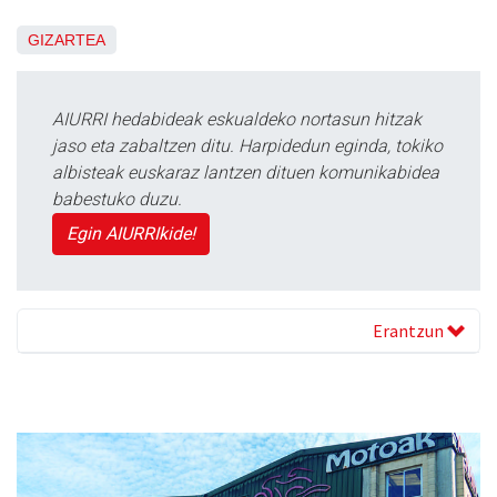
GIZARTEA
AIURRI hedabideak eskualdeko nortasun hitzak
jaso eta zabaltzen ditu. Harpidedun eginda, tokiko
albisteak euskaraz lantzen dituen komunikabidea
babestuko duzu.
Egin AIURRIkide!
Erantzun