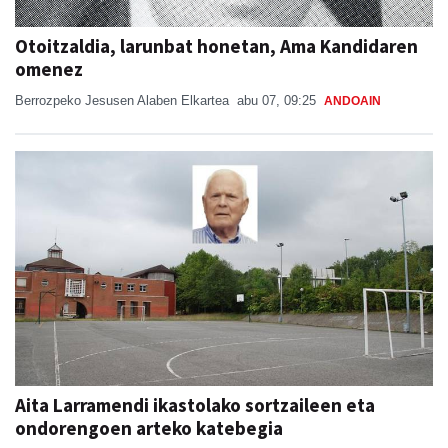
Otoitzaldia, larunbat honetan, Ama Kandidaren
omenez
Berrozpeko Jesusen Alaben Elkartea
abu 07, 09:25
ANDOAIN
Aita Larramendi ikastolako sortzaileen eta
ondorengoen arteko katebegia