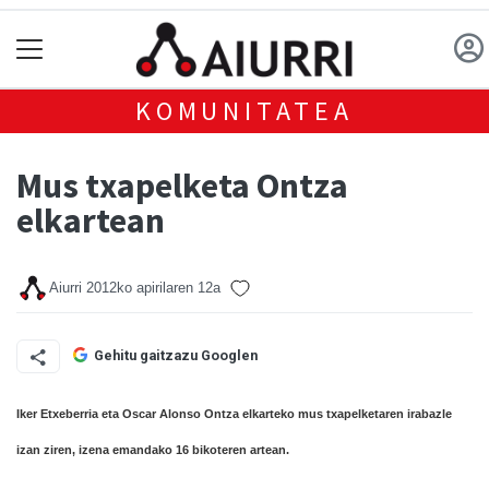
KOMUNITATEA
Mus txapelketa Ontza
elkartean
Aiurri
2012ko apirilaren 12a
Gehitu gaitzazu Googlen
Iker Etxeberria eta Oscar Alonso Ontza elkarteko mus txapelketaren irabazle
izan ziren, izena emandako 16 bikoteren artean.