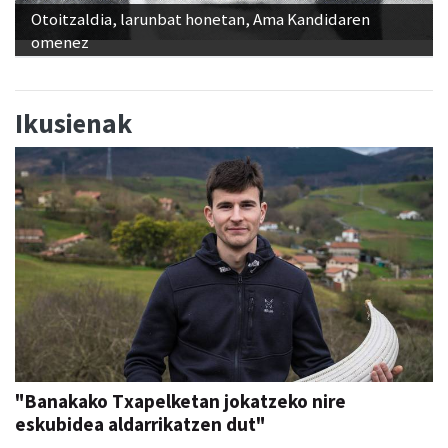
Otoitzaldia, larunbat honetan, Ama Kandidaren
omenez
Ikusienak
"Banakako Txapelketan jokatzeko nire
eskubidea aldarrikatzen dut"