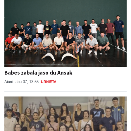
Babes zabala jaso du Ansak
Aiurri
abu 07, 13:55
URNIETA