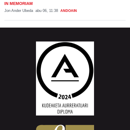
IN MEMORIAM
Jon Ander Ubeda
abu 06, 11:38
ANDOAIN