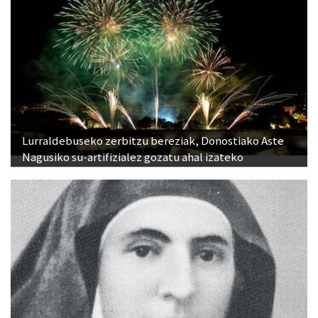
Lurraldebuseko zerbitzu bereziak, Donostiako Aste
Nagusiko su-artifizialez gozatu ahal izateko