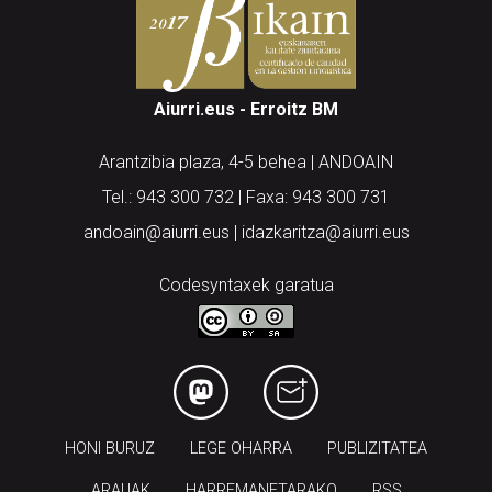
Aiurri.eus - Erroitz BM
Arantzibia plaza, 4-5 behea | ANDOAIN
Tel.: 943 300 732 | Faxa: 943 300 731
andoain@aiurri.eus | idazkaritza@aiurri.eus
Codesyntaxek garatua
HONI BURUZ
LEGE OHARRA
PUBLIZITATEA
ARAUAK
HARREMANETARAKO
RSS