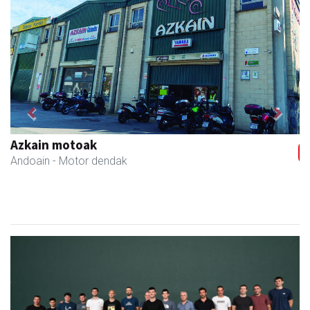
Previous
Next
Zubimusu Ikastola
Zizurkil
- Hezkuntza