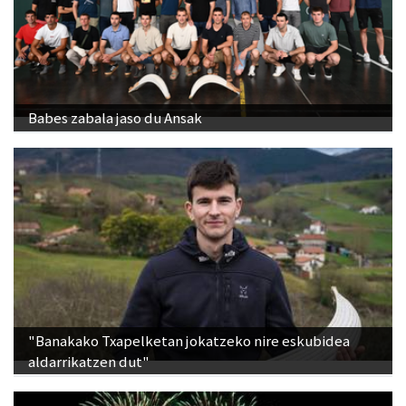
Babes zabala jaso du Ansak
"Banakako Txapelketan jokatzeko nire eskubidea
aldarrikatzen dut"