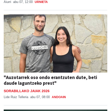
Aiurri
abu 07, 12:00
URNIETA
"Auzotarrek oso ondo erantzuten dute, beti
daude laguntzeko prest"
SORABILLAKO JAIAK 2026
Lide Ruiz Telleria
abu 07, 08:00
ANDOAIN