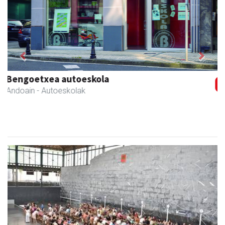
Previous
Next
Urpa autobusak
Andoain
- Autobusak