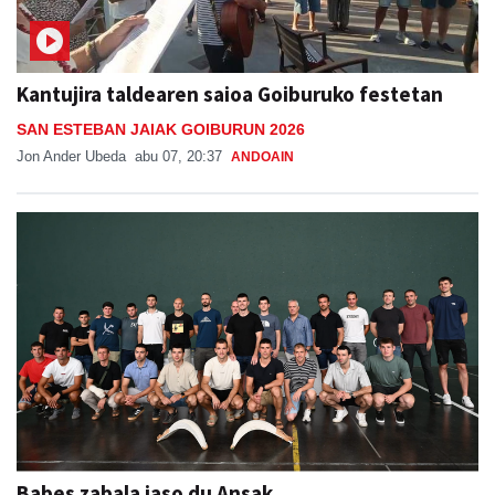
Kantujira taldearen saioa Goiburuko festetan
SAN ESTEBAN JAIAK GOIBURUN 2026
Jon Ander Ubeda
abu 07, 20:37
ANDOAIN
Babes zabala jaso du Ansak