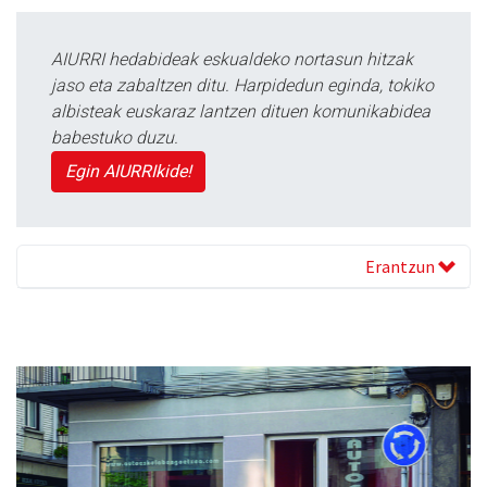
AIURRI hedabideak eskualdeko nortasun hitzak
jaso eta zabaltzen ditu. Harpidedun eginda, tokiko
albisteak euskaraz lantzen dituen komunikabidea
babestuko duzu.
Egin AIURRIkide!
Erantzun