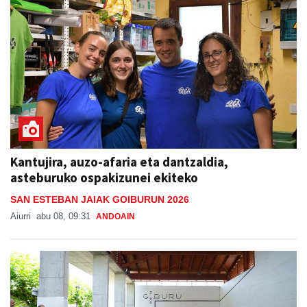
Kantujira, auzo-afaria eta dantzaldia,
asteburuko ospakizunei ekiteko
SAN ESTEBAN JAIAK GOIBURUN 2026
Aiurri
abu 08, 09:31
ANDOAIN