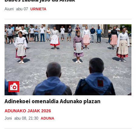
Aiurri
abu 07
URNIETA
Adinekoei omenaldia Adunako plazan
ADUNAKO JAIAK 2026
Joni
abu 08, 21:30
ADUNA