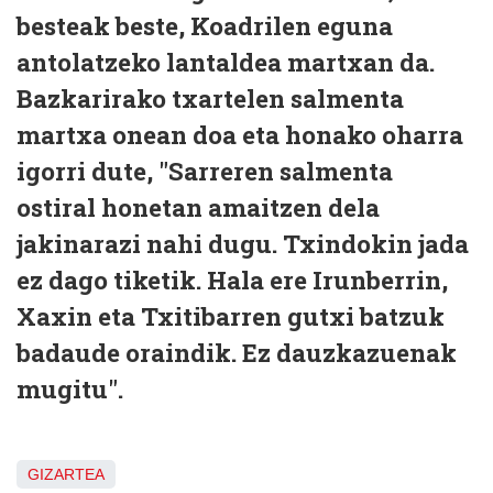
besteak beste,
Koadrilen eguna
antolatzeko lantaldea martxan da.
Bazkarirako txartelen salmenta
martxa onean doa eta honako oharra
igorri dute, "Sarreren salmenta
ostiral honetan amaitzen dela
jakinarazi nahi dugu.
Txindoki
n jada
ez dago tiketik. Hala ere
Irunberri
n,
Xaxi
n eta
Txitibar
ren gutxi batzuk
badaude oraindik.
Ez dauzkazuenak
mugitu".
GIZARTEA