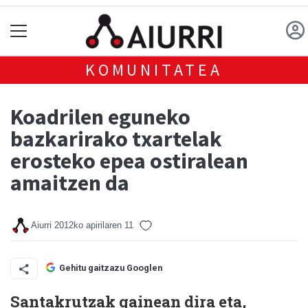
KOMUNITATEA
Koadrilen eguneko
bazkarirako txartelak
erosteko epea ostiralean
amaitzen da
Aiurri
2012ko apirilaren 11
Gehitu gaitzazu Googlen
Santakrutzak
gainean dira eta,