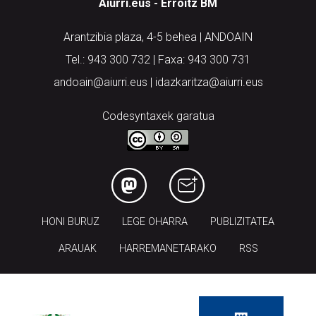
Aiurri.eus - Erroitz BM
Arantzibia plaza, 4-5 behea | ANDOAIN
Tel.: 943 300 732 | Faxa: 943 300 731
andoain@aiurri.eus | idazkaritza@aiurri.eus
Codesyntaxek garatua
HONI BURUZ
LEGE OHARRA
PUBLIZITATEA
ARAUAK
HARREMANETARAKO
RSS