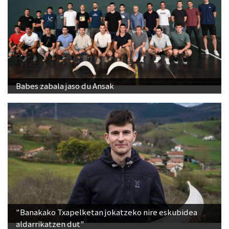
Babes zabala jaso du Ansak
"Banakako Txapelketan jokatzeko nire eskubidea
aldarrikatzen dut"