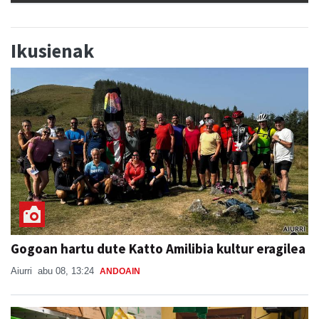
Ikusienak
Gogoan hartu dute Katto Amilibia kultur eragilea
Aiurri
abu 08, 13:24
ANDOAIN