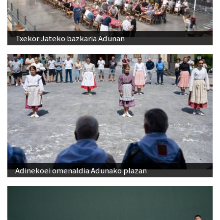
Txekor Jateko bazkaria Adunan
Adinekoei omenaldia Adunako plazan