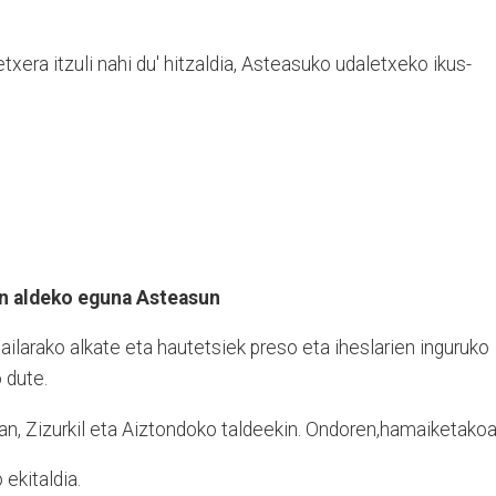
etxera itzuli nahi du' hitzaldia, Asteasuko udaletxeko ikus-
en aldeko eguna Asteasun
ailarako alkate eta hautetsiek preso eta iheslarien inguruko
o dute.
n, Zizurkil eta Aiztondoko taldeekin. Ondoren,hamaiketakoa
ekitaldia.