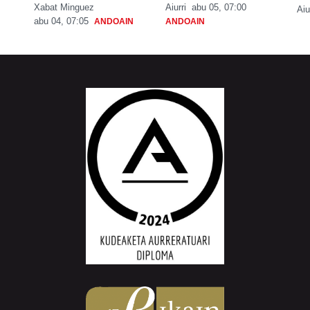
Xabat Minguez
Aiurri
abu 05, 07:00
Aiu
abu 04, 07:05
ANDOAIN
ANDOAIN