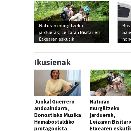
Naturan murgiltzeko
Bus
jarduerak, Leizaran Bisitarien
San
Etxearen eskutik
hon
Ikusienak
Junkal Guerrero
Naturan
andoaindarra,
murgiltzeko
Donostiako Musika
jarduerak,
Hamabostaldiko
Leizaran Bisitar
protagonista
Etxearen eskuti