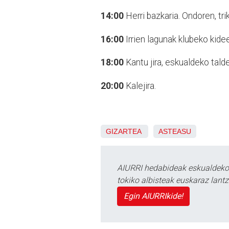
14:00
Herri bazkaria. Ondoren, triki
16:00
Irrien lagunak klubeko kide
18:00
Kantu jira, eskualdeko tald
20:00
Kalejira.
GIZARTEA
ASTEASU
AIURRI hedabideak eskualdeko n
tokiko albisteak euskaraz lan
Egin AIURRIkide!