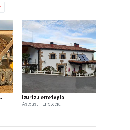
.
Izurtzu erretegia
Asteasu
- Erretegia