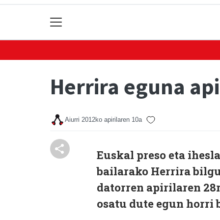
Herrira eguna api
Aiurri
2012ko apirilaren 10a
Euskal preso eta ihesl
bailarako Herrira bilg
datorren apirilaren 28
osatu dute egun horri 