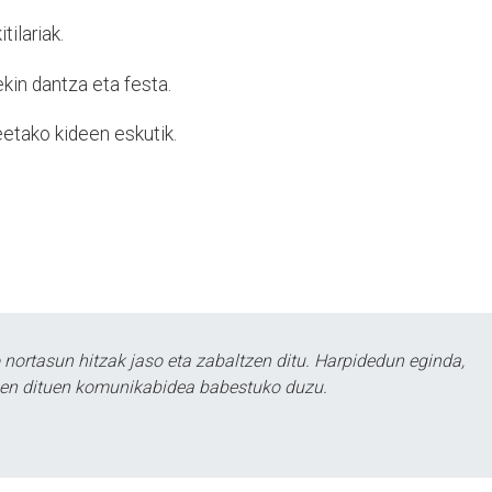
tilariak.
ekin dantza eta festa.
eetako kideen eskutik.
ortasun hitzak jaso eta zabaltzen ditu. Harpidedun eginda,
tzen dituen komunikabidea babestuko duzu.