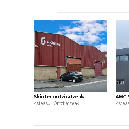
Skinter ontziratzeak
AMC 
Asteasu
- Ontziratzeak
Astea