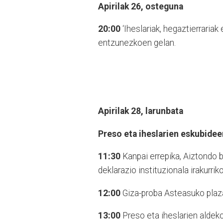
Apirilak 26, osteguna
20:00
‘Iheslariak, hegaztierrariak 
entzunezkoen gelan.
Apirilak 28, larunbata
Preso eta iheslarien eskubide
11:30
Kanpai errepika, Aiztondo b
deklarazio instituzionala irakurrik
12:00
Giza-proba Asteasuko plaza
13:00
Preso eta iheslarien aldeko 