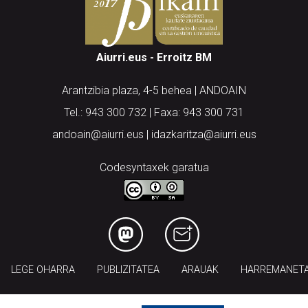
Aiurri.eus - Erroitz BM
Arantzibia plaza, 4-5 behea | ANDOAIN
Tel.: 943 300 732 | Faxa: 943 300 731
andoain@aiurri.eus | idazkaritza@aiurri.eus
Codesyntaxek garatua
LEGE OHARRA
PUBLIZITATEA
ARAUAK
HARREMANET