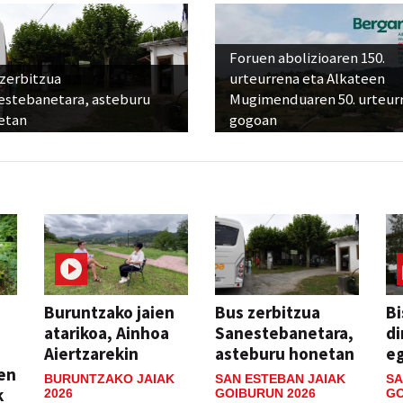
Foruen abolizioaren 150.
 zerbitzua
urteurrena eta Alkateen
estebanetara, asteburu
Mugimenduaren 50. urteur
etan
gogoan
Buruntzako jaien
Bus zerbitzua
Bi
atarikoa, Ainhoa
Sanestebanetara,
di
Aiertzarekin
asteburu honetan
e
ien
BURUNTZAKO JAIAK
SAN ESTEBAN JAIAK
SA
k
2026
GOIBURUN 2026
GO