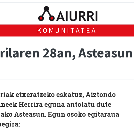
KOMUNITATEA
rilaren 28an, Asteasun
ariak etxeratzeko eskatuz, Aiztondo
uneek Herrira eguna antolatu dute
rako Asteasun. Egun osoko egitaraua
begira: