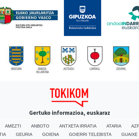
Gertuko informazioa, euskaraz
AMEZTI
ANBOTO
ANTXETA IRRATIA
ATARIA
AZP
TIA
GEURIA
GOIENA
GOIERRI TELEBISTA
GUAIXE