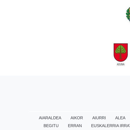
AIARALDEA
AIKOR
AIURRI
ALEA
BEGITU
ERRAN
EUSKALERRIA IRRA