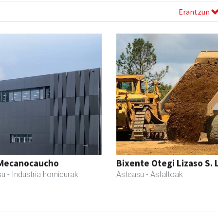
Erantzun
Mecanocaucho
Bixente Otegi Lizaso S. L
su
- Industria hornidurak
Asteasu
- Asfaltoak