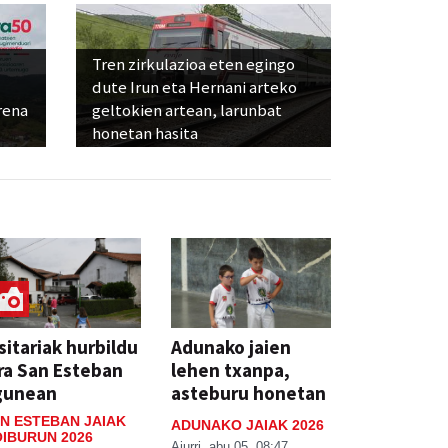
Tren zirkulazioa eten egingo
dute Irun eta Hernani arteko
rena
geltokien artean, larunbat
honetan hasita
sitariak hurbildu
Adunako jaien
ra San Esteban
lehen txanpa,
gunean
asteburu honetan
N ESTEBAN JAIAK
ADUNAKO JAIAK 2026
IBURUN 2026
Aiurri
abu 05, 08:47