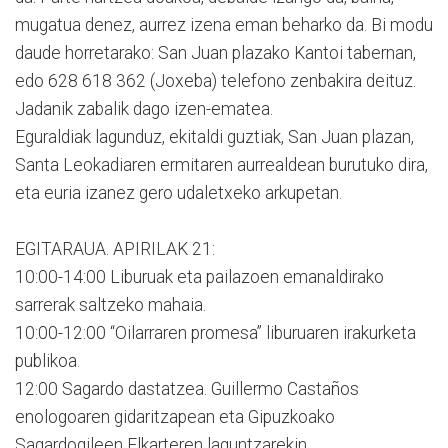
mugatua denez, aurrez izena eman beharko da. Bi modu
daude horretarako: San Juan plazako Kantoi tabernan,
edo 628 618 362 (Joxeba) telefono zenbakira deituz.
Jadanik zabalik dago izen-ematea.
Eguraldiak lagunduz, ekitaldi guztiak, San Juan plazan,
Santa Leokadiaren ermitaren aurrealdean burutuko dira,
eta euria izanez gero udaletxeko arkupetan.
EGITARAUA. APIRILAK 21:
10:00-14:00 Liburuak eta pailazoen emanaldirako
sarrerak saltzeko mahaia.
10:00-12:00 “Oilarraren promesa” liburuaren irakurketa
publikoa.
12:00 Sagardo dastatzea. Guillermo Castaños
enologoaren gidaritzapean eta Gipuzkoako
Sagardogileen Elkarteren laguntzarekin.