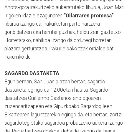
Ahots-gora irakurtzeko aukeratutako liburua, Joan Mari
Irigoien idazle ezagunaren
“Oilarraren promesa”
liburua izango da. Irakurketan parte hartzera
gonbidatzen dira herritar guztiak, heldu zein gaztetxo.
Horretarako, nahikoa izango da ordutegi horretan
plazara gerturatzea. Irakurle bakoitzak orrialde bat
irakurriko du.
SAGARDO DASTAKETA
Egun berean, San Juan plazan bertan, sagardo
dastaketa egingo da 12:00etan hasita. Sagardo
dastatzea Guillermo Castaños enologoaren
zuzendaritzapean eta Gipuzkoako Sagardogileen
Elkartearen laguntzarekin egingo da, eta bertan, zortzi
sagardotegietako sagardoa probatzeko aukera izango
da. Parte hartzea doakoa, debalde izango da, baina,