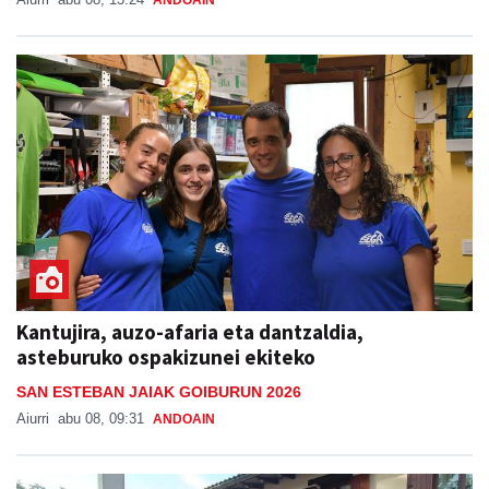
ANDOAIN
Kantujira, auzo-afaria eta dantzaldia,
asteburuko ospakizunei ekiteko
SAN ESTEBAN JAIAK GOIBURUN 2026
Aiurri
abu 08, 09:31
ANDOAIN