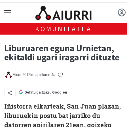
KOMUNITATEA
Liburuaren eguna Urnietan,
ekitaldi ugari iragarri dituzte
Aiurri
2012ko apirilaren 4a
Gehitu gaitzazu Googlen
Iñistorra elkarteak, San Juan plazan,
liburuekin postu bat jarriko du
datorren apirilaren 21ean, goizeko