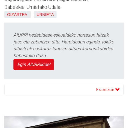
Babeslea: Urnietako Udala.
GIZARTEA
URNIETA
AIURRI hedabideak eskualdeko nortasun hitzak
jaso eta zabaltzen ditu. Harpidedun eginda, tokiko
albisteak euskaraz lantzen dituen komunikabidea
babestuko duzu.
Egin AIURRIkide!
Erantzun