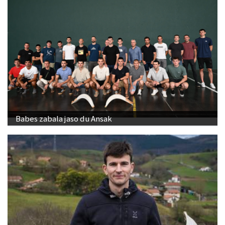
Babes zabala jaso du Ansak