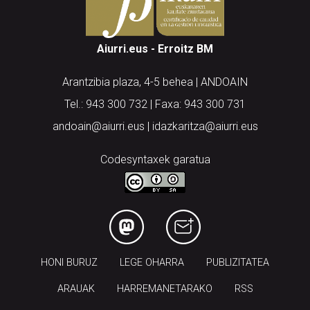
Aiurri.eus - Erroitz BM
Arantzibia plaza, 4-5 behea | ANDOAIN
Tel.: 943 300 732 | Faxa: 943 300 731
andoain@aiurri.eus | idazkaritza@aiurri.eus
Codesyntaxek garatua
HONI BURUZ
LEGE OHARRA
PUBLIZITATEA
ARAUAK
HARREMANETARAKO
RSS