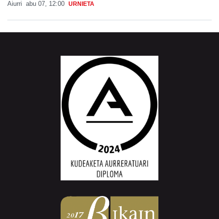
Aiurri
abu 07, 12:00
URNIETA