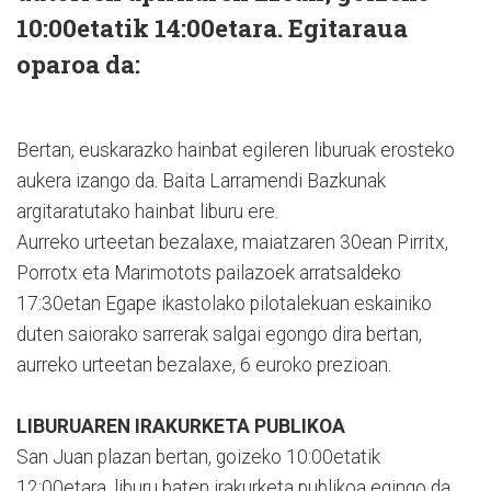
10:00etatik 14:00etara. Egitaraua
oparoa da:
Bertan, euskarazko hainbat egileren liburuak erosteko
aukera izango da. Baita Larramendi Bazkunak
argitaratutako hainbat liburu ere.
Aurreko urteetan bezalaxe, maiatzaren 30ean Pirritx,
Porrotx eta Marimotots pailazoek arratsaldeko
17:30etan Egape ikastolako pilotalekuan eskainiko
duten saiorako sarrerak salgai egongo dira bertan,
aurreko urteetan bezalaxe, 6 euroko prezioan.
LIBURUAREN IRAKURKETA PUBLIKOA
San Juan plazan bertan, goizeko 10:00etatik
12:00etara, liburu baten irakurketa publikoa egingo da.