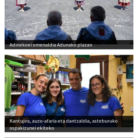
Adinekoei omenaldia Adunako plazan
Kantujira, auzo-afaria eta dantzaldia, asteburuko
ospakizunei ekiteko