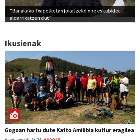
"Banakako Txapelketan jokatzeko nire eskubidea
aldarrikatzen dut"
Ikusienak
Gogoan hartu dute Katto Amilibia kultur eragilea
Aiurri
abu 08, 13:24