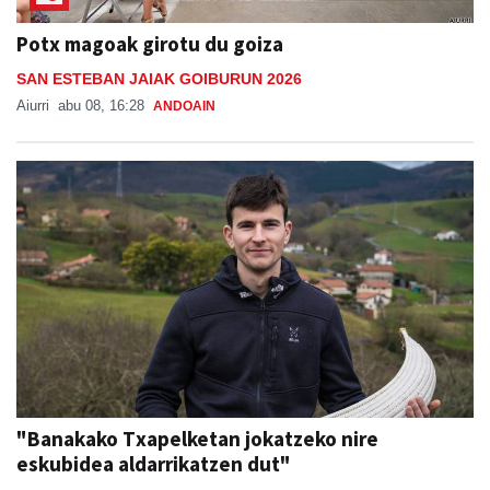
Potx magoak girotu du goiza
SAN ESTEBAN JAIAK GOIBURUN 2026
Aiurri
abu 08, 16:28
ANDOAIN
"Banakako Txapelketan jokatzeko nire
eskubidea aldarrikatzen dut"