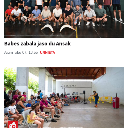
Babes zabala jaso du Ansak
Aiurri
abu 07, 13:55
URNIETA