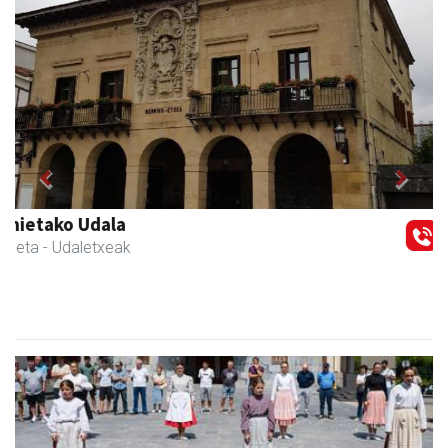
Previous
Next
Magale Ikastetxea
Urnieta
- Hezkuntza