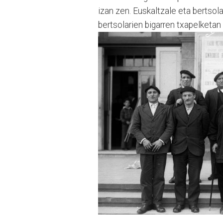
izan zen. Euskaltzale eta bertsol
bertsolarien bigarren txapelketan 