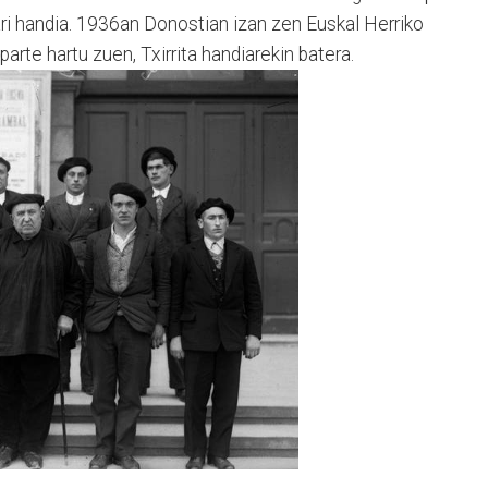
ari handia. 1936an Donostian izan zen Euskal Herriko
parte hartu zuen, Txirrita handiarekin batera.