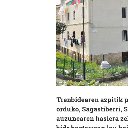
Trenbidearen azpitik 
orduko, Sagastiberri, 
auzunearen hasiera ze
bide bazterrean lau ha