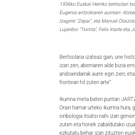
1936ko Euskal Herriko bertsolari txa
Eugenia antzokiaren aurrean. Atzean
Izagirre "Zepai", eta Manuel Olaizol
Lujanbio "Txirrita", Felix Iriarte eta
Bertsolaria izateaz gain, une his
izan zen, aberriaren alde bizia e
andoaindarrak aurre egin zien, et
frontean hil zuten arte”.
Ikurrina meta baten puntan J
Orain hamar urteko ikurrina hura, 
sinbologia itsatsi nahi izan genio
zuten eta horiek zabaldutako izu
ezkutatu behar izan zituzten eusk