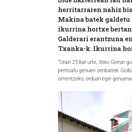
herritarraren nahiz bi
Makina batek galdetu i
ikurrina hortxe bertan
Galderari erantzuna em
Txanka-k. Ikurrina ho
“Orain 25 bat urte, 36ko Gerran g
pentsatu genuen zenbaitek. Goibur
omentzeko, orduan egin genuena