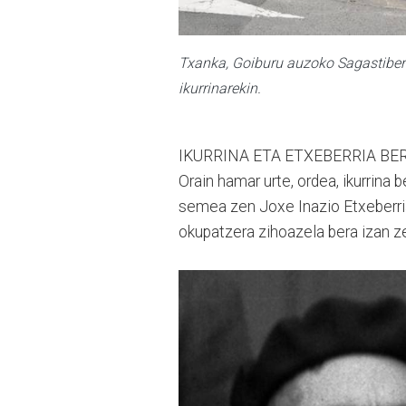
Txanka, Goiburu auzoko Sagastiber
ikurrinarekin.
IKURRINA ETA ETXEBERRIA BE
Orain hamar urte, ordea, ikurrina b
semea zen Joxe Inazio Etxeberria
okupatzera zihoazela bera izan zen