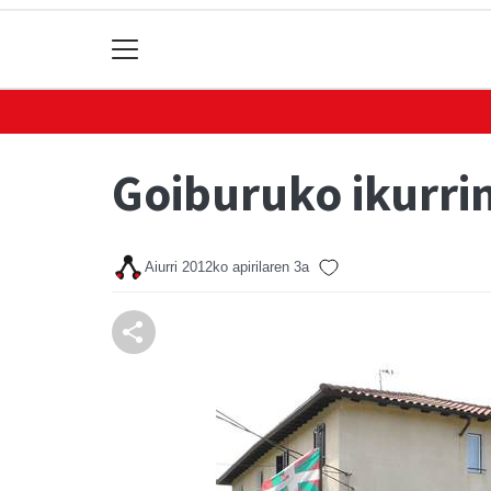
Goiburuko ikurri
Aiurri
2012ko apirilaren 3a