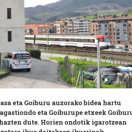
pasa eta Goiburu auzorako bidea hartu
Sagastiondo eta Goiburupe etxeek Goibur
hazten dute. Horien ondotik igarotzean
izetara ikus daitekeen ikurrinak,