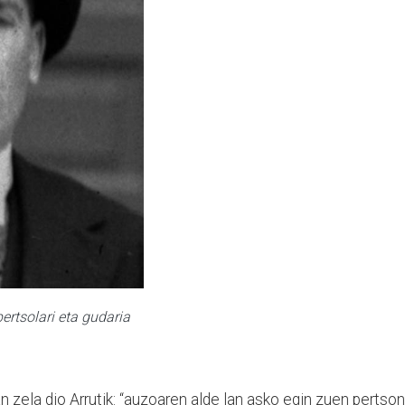
ertsolari eta gudaria
 zela dio Arrutik: “auzoaren alde lan asko egin zuen pertso