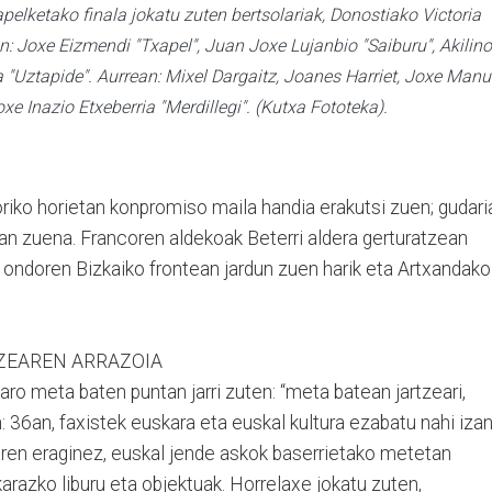
pelketako finala jokatu zuten bertsolariak, Donostiako Victoria
: Joxe Eizmendi "Txapel", Juan Joxe Lujanbio "Saiburu", Akilino
a "Uztapide". Aurrean: Mixel Dargaitz, Joanes Harriet, Joxe Manu
 Joxe Inazio Etxeberria "Merdillegi". (Kutxa Fototeka).
toriko horietan konpromiso maila handia erakutsi zuen; gudari
man zuena. Francoren aldekoak Beterri aldera gerturatzean
a ondoren Bizkaiko frontean jardun zuen harik eta Artxandako
ARTZEAREN ARRAZOIA
garo meta baten puntan jarri zuten: “meta batean jartzeari,
n: 36an, faxistek euskara eta euskal kultura ezabatu nahi iza
aren eraginez, euskal jende askok baserrietako metetan
arazko liburu eta objektuak. Horrelaxe jokatu zuten,