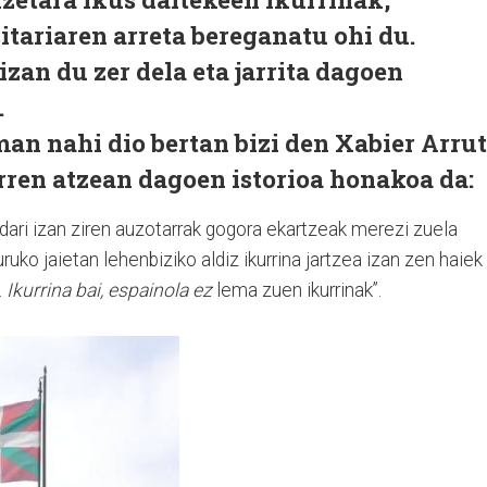
sitariaren arreta bereganatu ohi du.
zan du zer dela eta jarrita dagoen
.
an nahi dio bertan bizi den Xabier Arrut
rren atzean dagoen istorioa honakoa da:
udari izan ziren auzotarrak gogora ekartzeak merezi zuela
uko jaietan lehenbiziko aldiz ikurrina jartzea izan zen haiek
.
Ikurrina bai, espainola ez
lema zuen ikurrinak”.