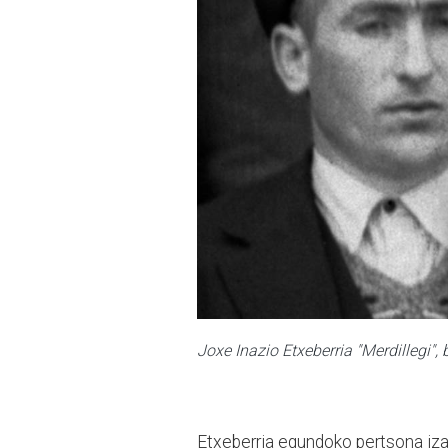
Joxe Inazio Etxeberria "
Merdillegi",
b
Etxeberria egundoko pertsona izan