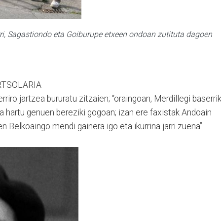
ri, Sagastiondo eta Goiburupe etxeen ondoan zutituta dagoen
RTSOLARIA
erriro jartzea bururatu zitzaien; “oraingoan, Merdillegi baserri
 hartu genuen bereziki gogoan; izan ere faxistak Andoain
 Belkoaingo mendi gainera igo eta ikurrina jarri zuena”.