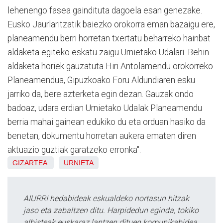
lehenengo fasea gaindituta dagoela esan genezake.
Eusko Jaurlaritzatik baiezko orokorra eman bazaigu ere,
planeamendu berri horretan txertatu beharreko hainbat
aldaketa egiteko eskatu zaigu Urnietako Udalari. Behin
aldaketa horiek gauzatuta Hiri Antolamendu orokorreko
Planeamendua, Gipuzkoako Foru Aldundiaren esku
jarriko da, bere azterketa egin dezan. Gauzak ondo
badoaz, udara erdian Urnietako Udalak Planeamendu
berria mahai gainean edukiko du eta orduan hasiko da
benetan, dokumentu horretan aukera ematen diren
aktuazio guztiak garatzeko erronka".
GIZARTEA
URNIETA
AIURRI hedabideak eskualdeko nortasun hitzak
jaso eta zabaltzen ditu. Harpidedun eginda, tokiko
albisteak euskaraz lantzen dituen komunikabidea