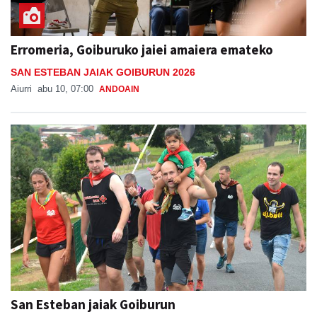
Erromeria, Goiburuko jaiei amaiera emateko
SAN ESTEBAN JAIAK GOIBURUN 2026
Aiurri
abu 10, 07:00
ANDOAIN
San Esteban jaiak Goiburun