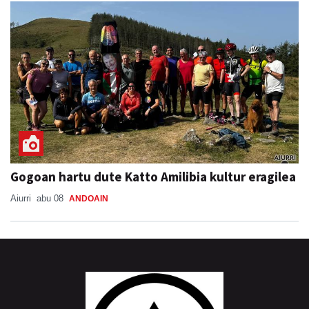
Gogoan hartu dute Katto Amilibia kultur eragilea
Aiurri
abu 08
ANDOAIN