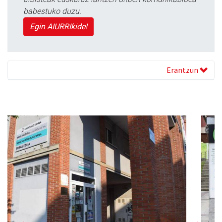
babestuko duzu.
Egin AIURRIkide!
Erantzun