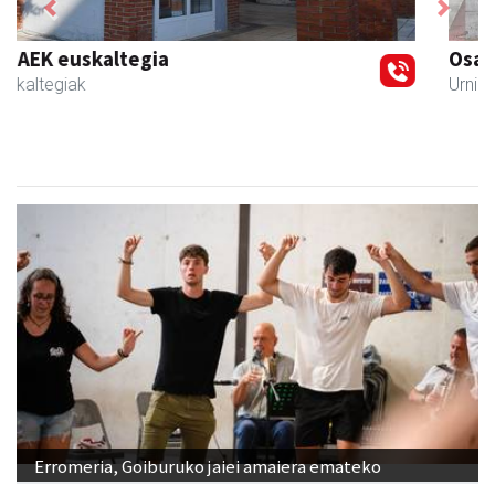
Previous
Next
Osane belar eta eko denda
Urnieta
- Akupuntura
Erromeria, Goiburuko jaiei amaiera emateko