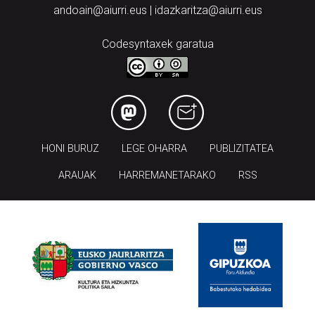
andoain@aiurri.eus | idazkaritza@aiurri.eus
Codesyntaxek garatua
HONI BURUZ
LEGE OHARRA
PUBLIZITATEA
ARAUAK
HARREMANETARAKO
RSS