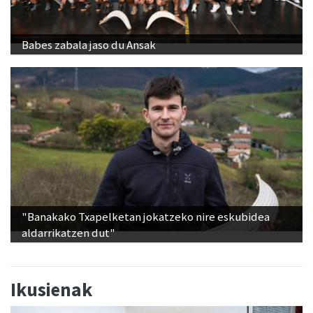
Babes zabala jaso du Ansak
"Banakako Txapelketan jokatzeko nire eskubidea
aldarrikatzen dut"
Ikusienak