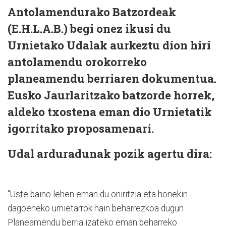
Antolamendurako Batzordeak
(E.H.L.A.B.) begi onez ikusi du
Urnietako Udalak aurkeztu dion hiri
antolamendu orokorreko
planeamendu berriaren dokumentua.
Eusko Jaurlaritzako batzorde horrek,
aldeko txostena eman dio Urnietatik
igorritako proposamenari.
Udal arduradunak pozik agertu dira:
"Uste baino lehen eman du oniritzia eta honekin
dagoeneko urnietarrok hain beharrezkoa dugun
Planeamendu berria izateko eman beharreko