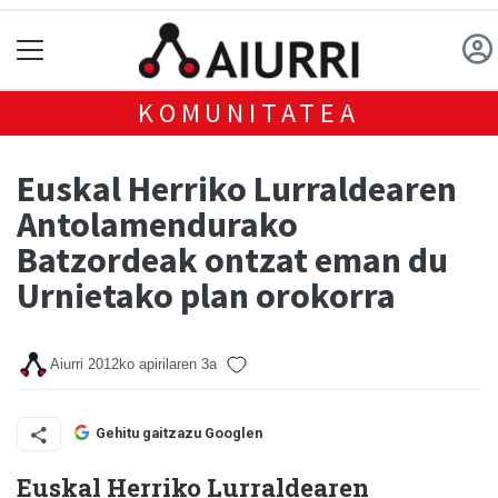
KOMUNITATEA
Euskal Herriko Lurraldearen
Antolamendurako
Batzordeak ontzat eman du
Urnietako plan orokorra
Aiurri
2012ko apirilaren 3a
Gehitu gaitzazu Googlen
Euskal Herriko Lurraldearen