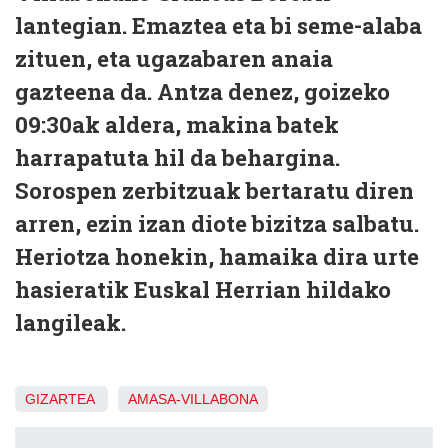
lantegian. Emaztea eta bi seme-alaba
zituen, eta ugazabaren anaia
gazteena da. Antza denez, goizeko
09:30ak aldera, makina batek
harrapatuta hil da behargina.
Sorospen zerbitzuak bertaratu diren
arren, ezin izan diote bizitza salbatu.
Heriotza honekin, hamaika dira urte
hasieratik Euskal Herrian hildako
langileak.
GIZARTEA
AMASA-VILLABONA