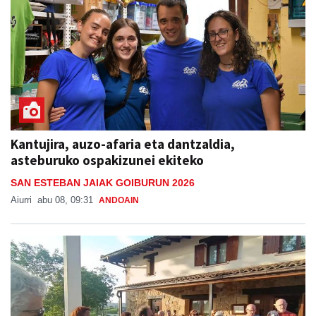
Kantujira, auzo-afaria eta dantzaldia,
asteburuko ospakizunei ekiteko
SAN ESTEBAN JAIAK GOIBURUN 2026
Aiurri
abu 08, 09:31
ANDOAIN