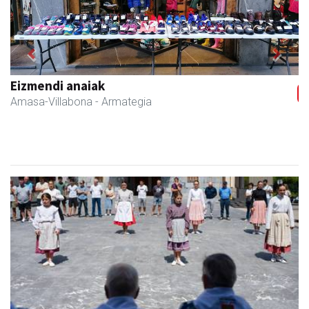
Previous
Next
Sahatsa belar-denda eta dietetika zentrua
Amasa-Villabona
- Belar-denda