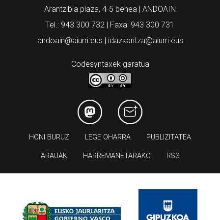
Arantzibia plaza, 4-5 behea | ANDOAIN
Tel.: 943 300 732 | Faxa: 943 300 731
andoain@aiurri.eus | idazkaritza@aiurri.eus
Codesyntaxek garatua
HONI BURUZ
LEGE OHARRA
PUBLIZITATEA
ARAUAK
HARREMANETARAKO
RSS