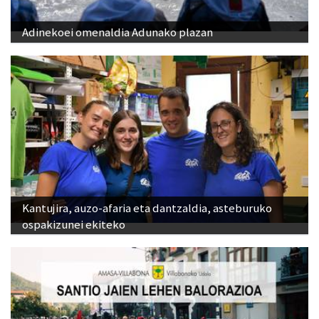
Adinekoei omenaldia Adunako plazan
Kantujira, auzo-afaria eta dantzaldia, asteburuko
ospakizunei ekiteko