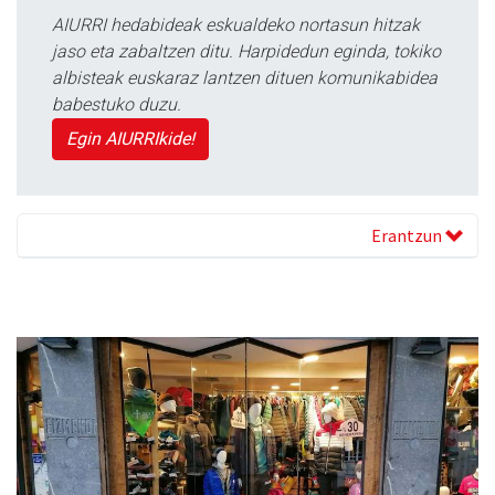
AIURRI hedabideak eskualdeko nortasun hitzak
jaso eta zabaltzen ditu. Harpidedun eginda, tokiko
albisteak euskaraz lantzen dituen komunikabidea
babestuko duzu.
Egin AIURRIkide!
Erantzun