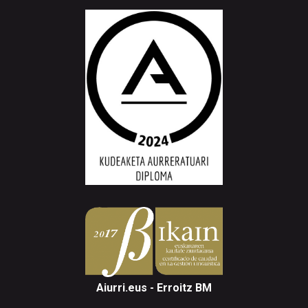
Aiurri.eus - Erroitz BM