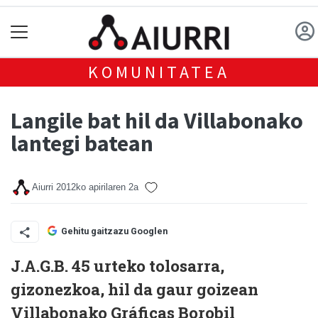
KOMUNITATEA
Langile bat hil da Villabonako
lantegi batean
Aiurri
2012ko apirilaren 2a
Gehitu gaitzazu Googlen
J.A.G.B. 45 urteko tolosarra,
gizonezkoa, hil da gaur goizean
Villabonako Gráficas Borobil