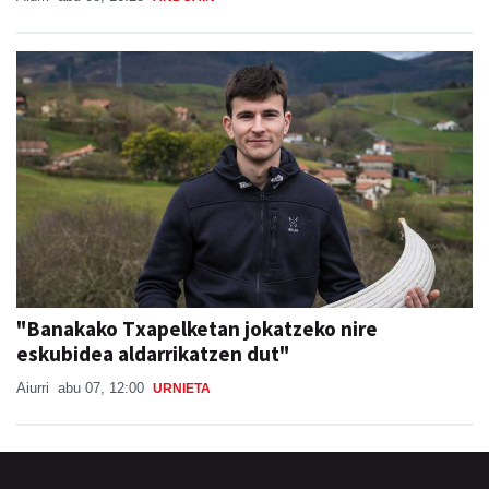
"Banakako Txapelketan jokatzeko nire
eskubidea aldarrikatzen dut"
Aiurri
abu 07, 12:00
URNIETA