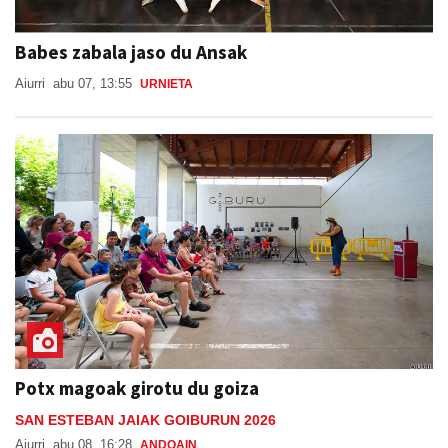
Babes zabala jaso du Ansak
Aiurri
abu 07, 13:55
URNIETA
Potx magoak girotu du goiza
SAN ESTEBAN JAIAK GOIBURUN 2026
Aiurri
abu 08, 16:28
ANDOAIN