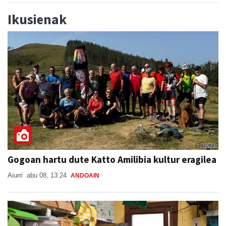
Ikusienak
Gogoan hartu dute Katto Amilibia kultur eragilea
Aiurri
abu 08, 13:24
ANDOAIN