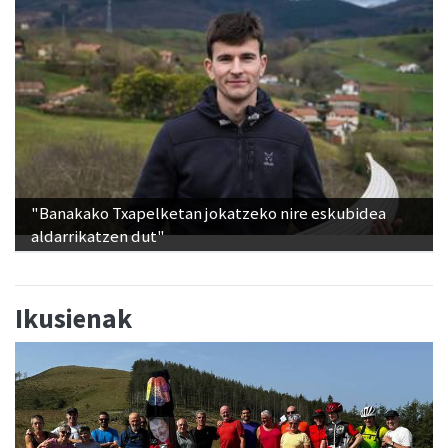
"Banakako Txapelketan jokatzeko nire eskubidea
aldarrikatzen dut"
Ikusienak