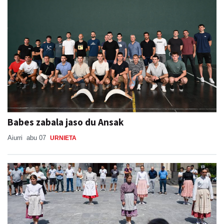
Babes zabala jaso du Ansak
Aiurri
abu 07
URNIETA