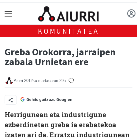
KOMUNITATEA
Greba Orokorra, jarraipen
zabala Urnietan ere
Aiurri
2012ko martxoaren 29a
Gehitu gaitzazu Googlen
Herrigunean eta industrigune
ezberdinetan greba ia erabatekoa
izaten ari da. Erratzu industrigunean