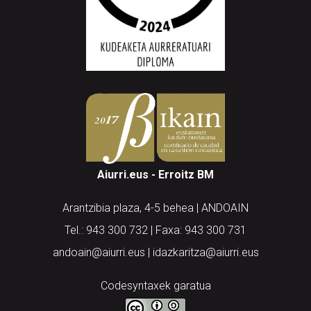
Aiurri.eus - Erroitz BM
Arantzibia plaza, 4-5 behea | ANDOAIN
Tel.: 943 300 732 | Faxa: 943 300 731
andoain@aiurri.eus | idazkaritza@aiurri.eus
Codesyntaxek garatua