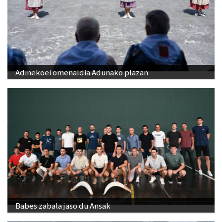
Adinekoei omenaldia Adunako plazan
Babes zabala jaso du Ansak