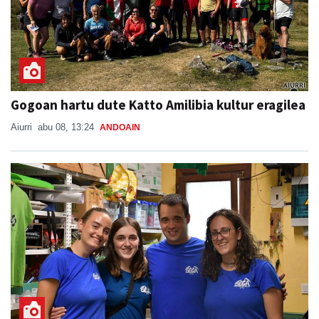
Gogoan hartu dute Katto Amilibia kultur eragilea
Aiurri
abu 08, 13:24
ANDOAIN
Kantujira, auzo-afaria eta dantzaldia,