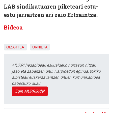
LAB sindikatuaren piketeari estu-
estu jarraitzen ari zaio Ertzaintza.
Bideoa
GIZARTEA
URNIETA
AIURRI hedabideak eskualdeko nortasun hitzak
jaso eta zabaltzen ditu. Harpidedun eginda, tokiko
albisteak euskaraz lantzen dituen komunikabidea
babestuko duzu.
Egin AIURRIkide!