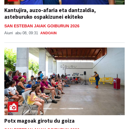
asteburuko ospakizunei ekiteko
SAN ESTEBAN JAIAK GOIBURUN 2026
Aiurri
abu 08, 09:31
ANDOAIN
Potx magoak girotu du goiza
SAN ESTEBAN JAIAK GOIBURUN 2026
Aiurri
abu 08, 16:28
ANDOAIN