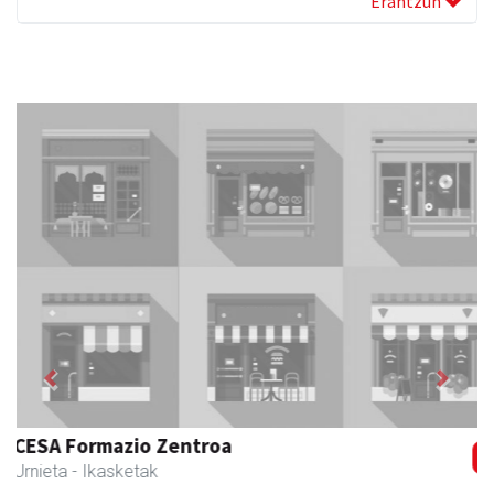
Erantzun
Previous
Next
Urnietako Udala
Urnieta
- Udaletxeak