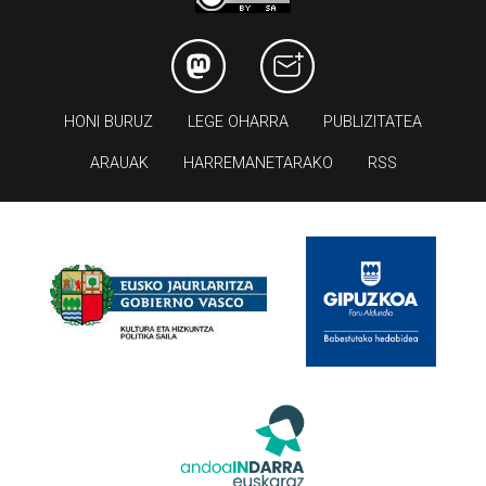
HONI BURUZ
LEGE OHARRA
PUBLIZITATEA
ARAUAK
HARREMANETARAKO
RSS