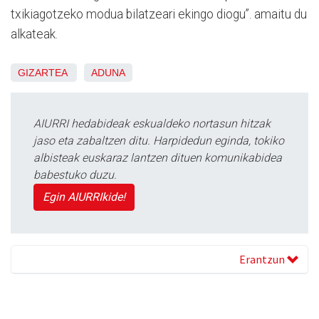
txikiagotzeko modua bilatzeari ekingo diogu”. amaitu du
alkateak.
GIZARTEA
ADUNA
AIURRI hedabideak eskualdeko nortasun hitzak
jaso eta zabaltzen ditu. Harpidedun eginda, tokiko
albisteak euskaraz lantzen dituen komunikabidea
babestuko duzu.
Egin AIURRIkide!
Erantzun