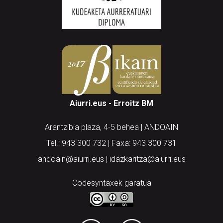
Aiurri.eus - Erroitz BM
Arantzibia plaza, 4-5 behea | ANDOAIN
Tel.: 943 300 732 | Faxa: 943 300 731
andoain@aiurri.eus | idazkaritza@aiurri.eus
Codesyntaxek garatua