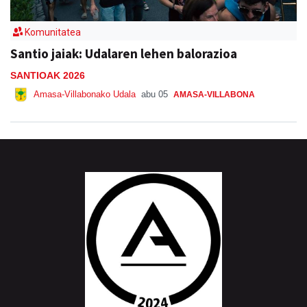
Komunitatea
Santio jaiak: Udalaren lehen balorazioa
SANTIOAK 2026
Amasa-Villabonako Udala
abu 05
AMASA-VILLABONA