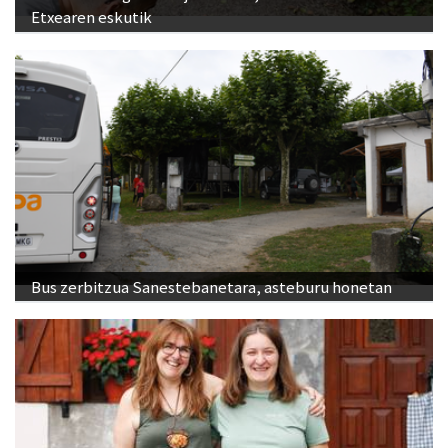
Etxearen eskutik
Bus zerbitzua Sanestebanetara, asteburu honetan