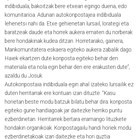
indibiduala, bakoitzak bere etxean egingo duena, edo
komunitarioa. Adunan autokonpostajea indibiduala
lehenetsi nahi da. Etxe gehienetan lursail, lorategi eta
baratzeak daude eta horrek aukera ematen du norberak
bere hondakinak kudea ditzan. Horretarako, gainera,
Mankomunitatera eskaera egiteko aukera zabalik dago.
Haiek ekartzen dute konposta egiteko behar den
materiala eta nola egin behar den ere erakusten dute”,
azaldu du Josuk.
Autokonpostaia indibiduala egin ahal izateko lursailik ez
duten herritarrak ere kontuan izan dituzte: “Kasu
horietan beste modu batzuk bilatu behar dira: konposta
egiteko gune handiagoak jar daitezke herriko puntu
ezberdinetan. Herritarrek bertara eramango lituzkete
hondakin organikoak. Konpostagailu handi horiek modu
ezberdinetakoak izan daitezke eta hori guztia