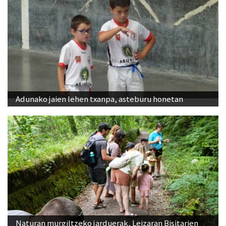
Adunako jaien lehen txanpa, asteburu honetan
Naturan murgiltzeko jarduerak, Leizaran Bisitarien