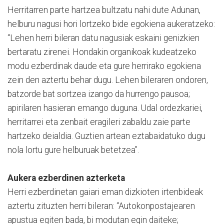
Herritarren parte hartzea bultzatu nahi dute Adunan,
helburu nagusi hori lortzeko bide egokiena aukeratzeko:
“Lehen herri bileran datu nagusiak eskaini genizkien
bertaratu zirenei. Hondakin organikoak kudeatzeko
modu ezberdinak daude eta gure herrirako egokiena
zein den aztertu behar dugu. Lehen bileraren ondoren,
batzorde bat sortzea izango da hurrengo pausoa;
apirilaren hasieran emango duguna. Udal ordezkariei,
herritarrei eta zenbait eragileri zabaldu zaie parte
hartzeko deialdia. Guztien artean eztabaidatuko dugu
nola lortu gure helburuak betetzea”.
Aukera ezberdinen azterketa
Herri ezberdinetan gaiari eman dizkioten irtenbideak
aztertu zituzten herri bileran: “Autokonpostajearen
apustua egiten bada, bi modutan egin daiteke;