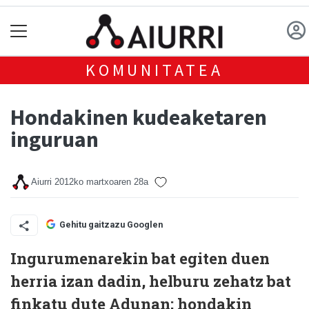
KOMUNITATEA
Hondakinen kudeaketaren
inguruan
Aiurri
2012ko martxoaren 28a
Gehitu gaitzazu Googlen
Ingurumenarekin bat egiten duen
herria izan dadin, helburu zehatz bat
finkatu dute Adunan; hondakin