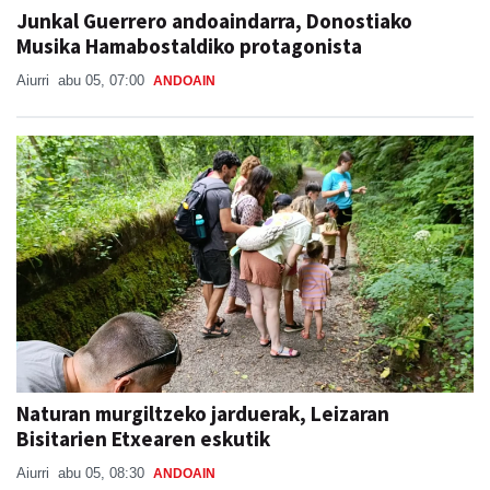
Junkal Guerrero andoaindarra, Donostiako
Musika Hamabostaldiko protagonista
Aiurri
abu 05, 07:00
ANDOAIN
Naturan murgiltzeko jarduerak, Leizaran
Bisitarien Etxearen eskutik
Aiurri
abu 05, 08:30
ANDOAIN