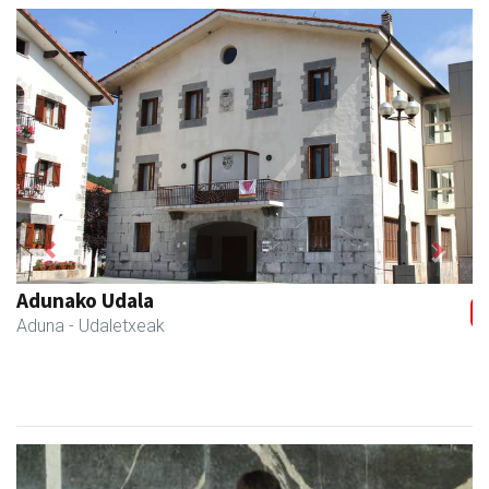
Previous
Next
Adunako Udala
Aduna
- Udaletxeak