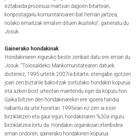
eztabaida prozesua martxan dagoen bitartean,
konpostagailu komunitarioaren bat herrian jartzea,
nolako emaitzak ematen dituen ikusteko”, gaineratu du
Josuk.
Gainerako hondakinak
Hondakinaren inguruko beste zenbait datu ere eman du
Josuk: “Tolosaldeko Mankomunitatearen datuek
diotenez, 1995 urtetik 2007ra bitarte, etengabe igotzen
joan zen biztanle bakoitzak sortutako hondakin kopurua
eta azken bost urteotan mantendu egin da kopuru hori.
Gaika biltzen den hondakinarekin ere igoera handia
nabaritu da urte horietan. 1995ean ez zen ia ezer
birziklatzen eta gaur egun, hondakinaren %30a inguru
birziklatzea lortu da. Hondakin organikoari irtenbidea
eman ondoren, gainerako hondakinen kopurua