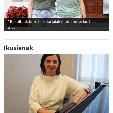
"Bakoitzak bere herriko jaiak modu berezian bizi
ditu"
Ikusienak