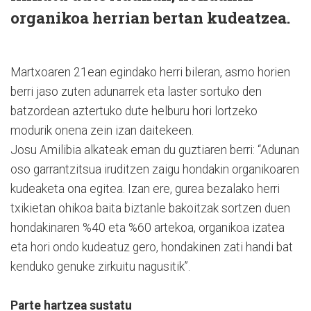
organikoa herrian bertan kudeatzea.
Martxoaren 21ean egindako herri bileran, asmo horien
berri jaso zuten adunarrek eta laster sortuko den
batzordean aztertuko dute helburu hori lortzeko
modurik onena zein izan daitekeen.
Josu Amilibia alkateak eman du guztiaren berri: “Adunan
oso garrantzitsua iruditzen zaigu hondakin organikoaren
kudeaketa ona egitea. Izan ere, gurea bezalako herri
txikietan ohikoa baita biztanle bakoitzak sortzen duen
hondakinaren %40 eta %60 artekoa, organikoa izatea
eta hori ondo kudeatuz gero, hondakinen zati handi bat
kenduko genuke zirkuitu nagusitik”.
Parte hartzea sustatu