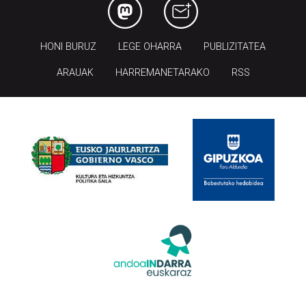
HONI BURUZ
LEGE OHARRA
PUBLIZITATEA
ARAUAK
HARREMANETARAKO
RSS