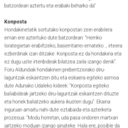
batzordean aztertu eta erabaki beharko da”.
Konposta
Hondakinetatik sortutako konpostari zein erabilera
eman ere aztertuko dute batzordean: “Herriko
lorategietan erabiltzeko, baserritarrei emateko..., irteera
ezberdinak izan ditzake. Konposta ez da hondakina eta
ez dugu uste irtenbideak bilatzea zaila izango denik”.
Foru Aldundiak hondakinen prebentziorako diru-
laguntzak eskaintzen ditu eta eskaera egiteko asmoa
dute Adunako Udaleko kideek: “Konposta egiteko
baliabideak jartzeko diru-laguntzak eskaintzen dituzte
eta horiek baliatzeko aukera ikusten dugu”. Ekaina
inguruan amaitu nahi dute eztabaida eta azterketa
prozesua. “Modu horretan, uda pasa ondoren martxan
jartzeko moduan izango ginateke. Hala ere, posible da