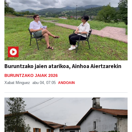
Buruntzako jaien atarikoa, Ainhoa Aiertzarekin
BURUNTZAKO JAIAK 2026
Xabat Minguez
abu 04, 07:05
ANDOAIN